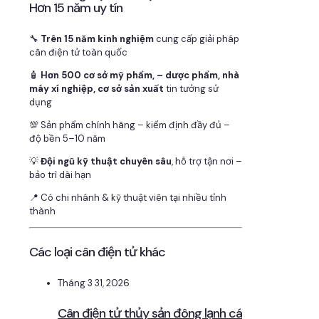
Hơn 15 năm uy tín
🔧
Trên 15 năm kinh nghiệm
cung cấp giải pháp
cân điện tử toàn quốc
🧴
Hơn 500 cơ sở mỹ phẩm, – dược phẩm, nhà
máy xí nghiệp, cơ sở sản xuất
tin tưởng sử
dụng
💯 Sản phẩm chính hãng – kiểm định đầy đủ –
độ bền 5–10 năm
💡
Đội ngũ kỹ thuật chuyên sâu
, hỗ trợ tận nơi –
bảo trì dài hạn
📍 Có chi nhánh & kỹ thuật viên tại nhiều tỉnh
thành
Các loại cân điện tử khác
Tháng 3 31, 2026
Cân điện tử thủy sản đông lạnh cá