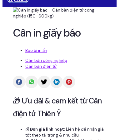
Cân in giấy báo
Bao bì in ấn
Cân bàn công nghiệp
Cân bàn điện tử
🎁 Ưu đãi & cam kết từ Cân
điện tử Thiên Ý
💰
Đơn giá linh hoạt:
Liên hệ để nhận giá
tốt theo tải trọng & nhu cầu