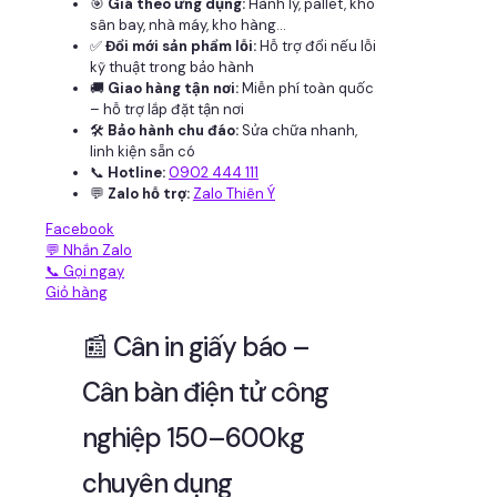
🎯
Giá theo ứng dụng:
Hành lý, pallet, kho
sân bay, nhà máy, kho hàng...
✅
Đổi mới sản phẩm lỗi:
Hỗ trợ đổi nếu lỗi
kỹ thuật trong bảo hành
🚚
Giao hàng tận nơi:
Miễn phí toàn quốc
– hỗ trợ lắp đặt tận nơi
🛠
Bảo hành chu đáo:
Sửa chữa nhanh,
linh kiện sẵn có
📞
Hotline:
0902 444 111
💬
Zalo hỗ trợ:
Zalo Thiên Ý
Facebook
💬 Nhắn Zalo
📞 Gọi ngay
Giỏ hàng
📰 Cân in giấy báo –
Cân bàn điện tử công
nghiệp 150–600kg
chuyên dụng