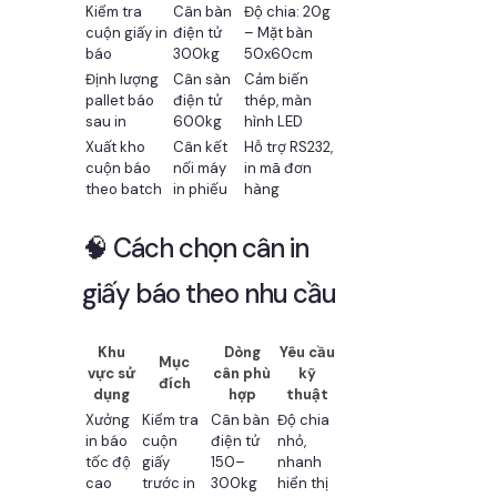
Kiểm tra
Cân bàn
Độ chia: 20g
cuộn giấy in
điện tử
– Mặt bàn
báo
300kg
50x60cm
Định lượng
Cân sàn
Cảm biến
pallet báo
điện tử
thép, màn
sau in
600kg
hình LED
Xuất kho
Cân kết
Hỗ trợ RS232,
cuộn báo
nối máy
in mã đơn
theo batch
in phiếu
hàng
🧠 Cách chọn cân in
giấy báo theo nhu cầu
Khu
Dòng
Yêu cầu
Mục
vực sử
cân phù
kỹ
đích
dụng
hợp
thuật
Xưởng
Kiểm tra
Cân bàn
Độ chia
in báo
cuộn
điện tử
nhỏ,
tốc độ
giấy
150–
nhanh
cao
trước in
300kg
hiển thị