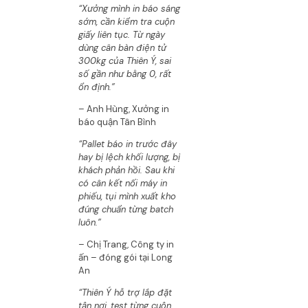
“Xưởng mình in báo sáng
sớm, cần kiểm tra cuộn
giấy liên tục. Từ ngày
dùng cân bàn điện tử
300kg của Thiên Ý, sai
số gần như bằng 0, rất
ổn định.”
– Anh Hùng, Xưởng in
báo quận Tân Bình
“Pallet báo in trước đây
hay bị lệch khối lượng, bị
khách phản hồi. Sau khi
có cân kết nối máy in
phiếu, tụi mình xuất kho
đúng chuẩn từng batch
luôn.”
– Chị Trang, Công ty in
ấn – đóng gói tại Long
An
“Thiên Ý hỗ trợ lắp đặt
tận nơi, test từng cuộn