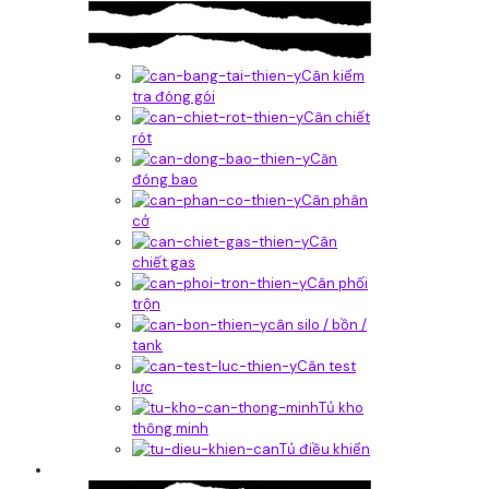
Cân kiểm
tra đóng gói
Cân chiết
rót
Căn
đóng bao
Cân phân
cở
Cân
chiết gas
Cân phối
trộn
cân silo / bồn /
tank
Cân test
lực
Tủ kho
thông minh
Tủ điều khiển
Phần mềm