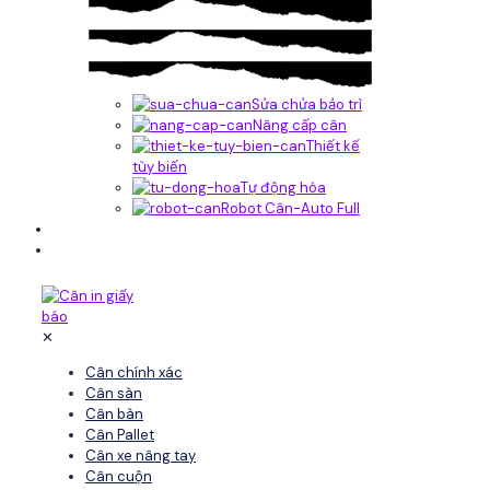
Sửa chửa bảo trì
Nâng cấp cân
Thiết kế
tùy biến
Tự động hóa
Robot Cân-Auto Full
Tin tức
Liên hệ
✕
Cân chính xác
Cân sàn
Cân bàn
Cân Pallet
Cân xe nâng tay
Cân cuộn