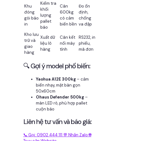
Kiểm tra
Khu
Cân
Đo ổn
khối
đóng
600kg
định,
lượng
gói báo
có cảm
chống
pallet
in
biến bền
va đập
báo
Kho lưu
Xuất dữ
Cân kết
RS232, in
trữ và
liệu lô
nối máy
phiếu,
giao
hàng
tính
mã đơn
hàng
🔍 Gợi ý model phổ biến:
Yaohua A12E 300kg
– cảm
biến nhạy, mặt bàn gọn
50x60cm
Ohaus Defender 500kg
–
màn LED rõ, phù hợp pallet
cuộn báo
Liên hệ tư vấn và báo giá:
📞 Gọi: 0902 444 111
💬 Nhắn Zalo
🌐
Truy cập Website