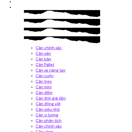
Giới thiệu
Sản Phẩm
Cân chính xác
Cân sàn
Cân bàn
Cân Pallet
Cân xe nâng tay
Cân cuộn
Cân treo
Cân mini
Cân đếm
Cân tính giá tiền
Cân động vật
Cân siêu nhỏ
Cân vi lượng
Cân phân tích
Cân chính xác
Cân vàng