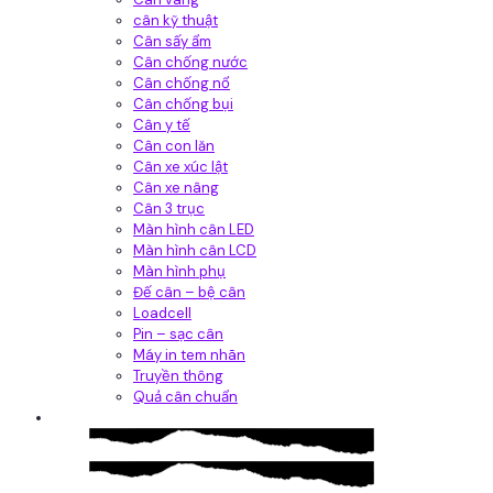
cân kỹ thuật
Cân sấy ẩm
Cân chống nước
Cân chống nổ
Cân chống bụi
Cân y tế
Cân con lăn
Cân xe xúc lật
Cân xe nâng
Cân 3 trục
Màn hình cân LED
Màn hình cân LCD
Màn hình phụ
Đế cân – bệ cân
Loadcell
Pin – sạc cân
Máy in tem nhãn
Truyền thông
Quả cân chuẩn
Hệ thống