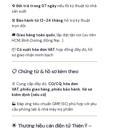
🔁
Đổi trả trong 07 ngày
nếu lỗi kỹ thuật từ nhà
sản xuất
🛠
Bảo hành từ 12–24 tháng
, hỗ trợ kỹ thuật
trọn đời
🚚
Giao hàng toàn quốc
, lắp đặt tận nơi (ưu tiên
HCM, Bình Dương, Đồng Nai…)
📦
Có xuất hóa đơn VAT
, hợp đồng đầy đủ, hồ
sơ giao nhận minh bạch
📋 Chứng từ & hồ sơ kèm theo
📄 Cung cấp đầy đủ:
CO/CQ
,
hóa đơn
VAT
,
phiếu giao hàng, phiếu bảo hành
,
hồ sơ
kiểm định (nếu có)
🏭 Đáp ứng tiêu chuẩn GMP, ISO, phù hợp với yêu
cầu phòng lab & nhà máy mỹ phẩm
🌟 Thương hiệu cân điện tử Thiên Ý –