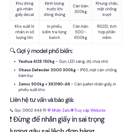
Khu đóng
Định lượng
Khung chắc,
Cân bàn
gói nhãn
trước khi
mặt chống
300kg
giấy decal
đóng thùng
trượt
Kho xuất lô
In phiếu,
Cân bàn
RS232, tích
nhãn in số
kiểm tra từng
500–
hợp phần
lượng lớn
batch
600kg
mềm
🔍 Gợi ý model phổ biến:
Yaohua A12E 150kg
– Gọn, LED sáng, độ chia nhỏ
Ohaus Defender 3000 300kg
– IP65, mặt cân chống
bám bụi
Zemic 500kg + XK3190-A9
– Cân pallet nhãn giấy, in
phiếu xuất kho
Liên hệ tư vấn và báo giá:
📞 Gọi: 0902 444 111
💬 Nhắn Zalo
🌐 Truy cập Website
❗ Đừng để nhãn giấy in sai trọng
lượng gây sai lệch đơn hàng