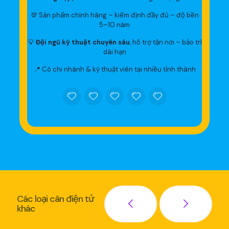
💯 Sản phẩm chính hãng – kiểm định đầy đủ – độ bền
5–10 năm
💡
Đội ngũ kỹ thuật chuyên sâu
, hỗ trợ tận nơi – bảo trì
dài hạn
📍 Có chi nhánh & kỹ thuật viên tại nhiều tỉnh thành
Các loại cân điện tử
khác