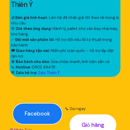
Thiên Ý
💰
Đơn giá linh hoạt:
Liên hệ để nhận giá tốt theo tải trọng &
nhu cầu
🎯
Giá theo ứng dụng:
Hành lý, pallet, kho sân bay, nhà máy,
kho hàng...
✅
Đổi mới sản phẩm lỗi:
Hỗ trợ đổi nếu lỗi kỹ thuật trong
bảo hành
🚚
Giao hàng tận nơi:
Miễn phí toàn quốc – hỗ trợ lắp đặt
tận nơi
🛠
Bảo hành chu đáo:
Sửa chữa nhanh, linh kiện sẵn có
📞
Hotline:
0902 444 111
💬
Zalo hỗ trợ:
Zalo Thiên Ý
📞 Gọi ngay
Facebook
Giỏ hàng