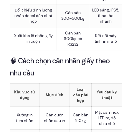
Đối chiếu định lượng
LED sáng, IP65,
Cân bàn
nhãn decal dán chai,
thao tác
300–500kg
hộp
nhanh
Cân bàn
Xuất kho lô nhãn giấy
Kết nối máy
600kg có
in cuộn
tính, in mã lô
RS232
🧠 Cách chọn cân nhãn giấy theo
nhu cầu
Loại
Khu vực sử
Yêu cầu kỹ
Mục đích
cân phù
dụng
thuật
hợp
Mặt cân inox,
Xưởng in
Cân cuộn
Cân bàn
LED rõ, độ
tem nhãn
nhãn sau in
150kg
chia nhỏ