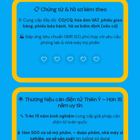
📋 Chứng từ & hồ sơ kèm theo
📄 Cung cấp đầy đủ:
CO/CQ
,
hóa đơn VAT
,
phiếu giao
hàng, phiếu bảo hành
,
hồ sơ kiểm định (nếu có)
🏭 Đáp ứng tiêu chuẩn GMP, ISO, phù hợp với yêu cầu
phòng lab & nhà máy mỹ phẩm
🌟 Thương hiệu cân điện tử Thiên Ý – Hơn 15
năm uy tín
🔧
Trên 15 năm kinh nghiệm
cung cấp giải pháp cân
điện tử toàn quốc
🧴
Hơn 500 cơ sở mỹ phẩm, – dược phẩm, nhà máy xí
nghiệp, cơ sở sản xuất
tin tưởng sử dụng