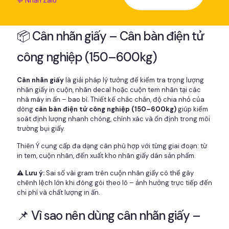
💬 Nhắn Zalo
📦 Cân nhãn giấy – Cân bàn điện tử
công nghiệp (150–600kg)
Cân nhãn giấy
là giải pháp lý tưởng để kiểm tra trọng lượng
nhãn giấy in cuộn, nhãn decal hoặc cuộn tem nhãn tại các
nhà máy in ấn – bao bì. Thiết kế chắc chắn, độ chia nhỏ của
dòng
cân bàn điện tử công nghiệp (150–600kg)
giúp kiểm
soát định lượng nhanh chóng, chính xác và ổn định trong môi
trường bụi giấy.
Thiên Ý cung cấp đa dạng cân phù hợp với từng giai đoạn: từ
in tem, cuộn nhãn, đến xuất kho nhãn giấy dán sản phẩm.
⚠️ Lưu ý:
Sai số vài gram trên cuộn nhãn giấy có thể gây
chênh lệch lớn khi đóng gói theo lô – ảnh hưởng trực tiếp đến
chi phí và chất lượng in ấn.
📌 Vì sao nên dùng cân nhãn giấy –