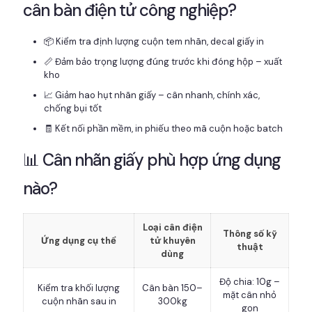
cân bàn điện tử công nghiệp?
📦 Kiểm tra định lượng cuộn tem nhãn, decal giấy in
📏 Đảm bảo trọng lượng đúng trước khi đóng hộp – xuất
kho
📈 Giảm hao hụt nhãn giấy – cân nhanh, chính xác,
chống bụi tốt
🧾 Kết nối phần mềm, in phiếu theo mã cuộn hoặc batch
📊 Cân nhãn giấy phù hợp ứng dụng
nào?
Loại cân điện
Thông số kỹ
Ứng dụng cụ thể
tử khuyên
thuật
dùng
Độ chia: 10g –
Kiểm tra khối lượng
Cân bàn 150–
mặt cân nhỏ
cuộn nhãn sau in
300kg
gọn