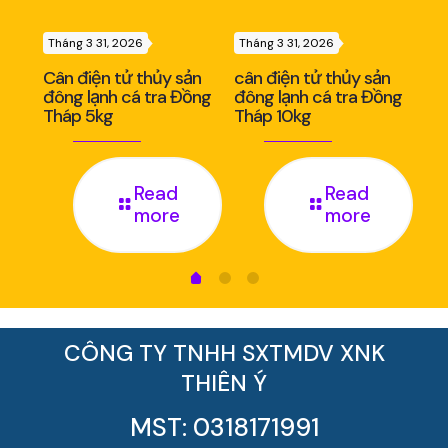
Tháng 3 31, 2026
Tháng 3 31, 2026
Thá
ản
Cân điện tử thủy sản
cân điện tử thủy sản
Câ
nh
đông lạnh cá tra Đồng
đông lạnh cá tra Đồng
đô
Tháp 5kg
Tháp 10kg
Th
Read
Read
more
more
CÔNG TY TNHH SXTMDV XNK
THIÊN Ý
MST: 0318171991