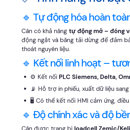
🔹 Tự động hóa hoàn toàn
Cân có khả năng
tự động mở – đóng v
động ngắt và băng tải dừng để đảm bảo
thoát nguyên liệu.
🔹 Kết nối linh hoạt – tư
⚙️ Kết nối
PLC Siemens, Delta, Om
📡 Hỗ trợ in phiếu, xuất dữ liệu sa
🖥️ Có thể kết nối HMI cảm ứng, điều
🔹 Độ chính xác và độ bền
Cân được trang bị
loadcell Zemic/Kel