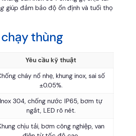
ng
giúp đảm bảo độ ổn định và tuổi thọ
t chạy thùng
Yêu cầu kỹ thuật
hống cháy nổ nhẹ, khung inox, sai số
±0.05%.
Inox 304, chống nước IP65, bơm tự
ngắt, LED rõ nét.
Khung chịu tải, bơm công nghiệp, van
điện từ tốc độ cao.