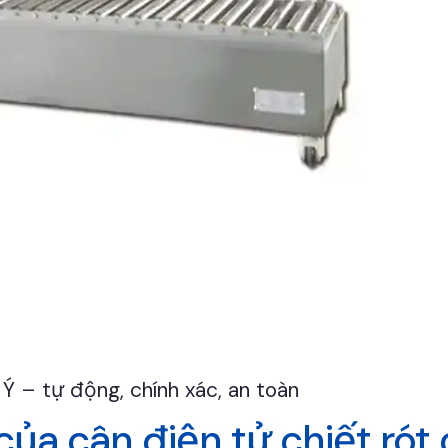
 Ý – tự động, chính xác, an toàn
 của cân điện tử chiết rót