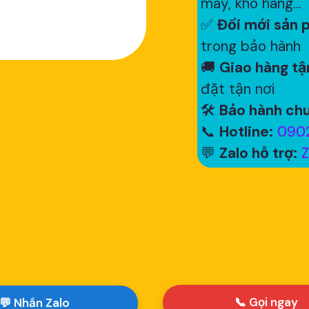
máy, kho hàng...
✅
Đổi mới sản p
trong bảo hành
🚚
Giao hàng tận
đặt tận nơi
🛠
Bảo hành chu
📞
Hotline:
0902
💬
Zalo hỗ trợ:
Z
📞 Gọi ngay
💬 Nhắn Zalo