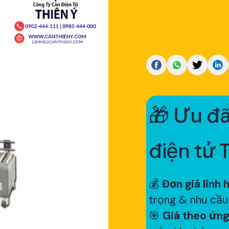
🎁 Ưu đã
điện tử 
💰
Đơn giá linh 
trọng & nhu cầu
🎯
Giá theo ứng