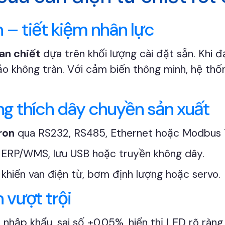
 – tiết kiệm nhân lực
an chiết
dựa trên khối lượng cài đặt sẵn. Khi đ
 không tràn. Với cảm biến thông minh, hệ thốn
ơng thích dây chuyền sản xuất
ron
qua RS232, RS485, Ethernet hoặc Modbus 
ng ERP/WMS, lưu USB hoặc truyền không dây.
 khiển van điện từ, bơm định lượng hoặc servo.
 vượt trội
i
nhập khẩu, sai số ±0.05%, hiển thị LED rõ ràng,