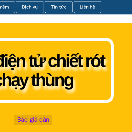
 mềm
Dịch vụ
Tin tức
Liên hệ
iện tử chiết rót
chạy thùng
Báo giá cân