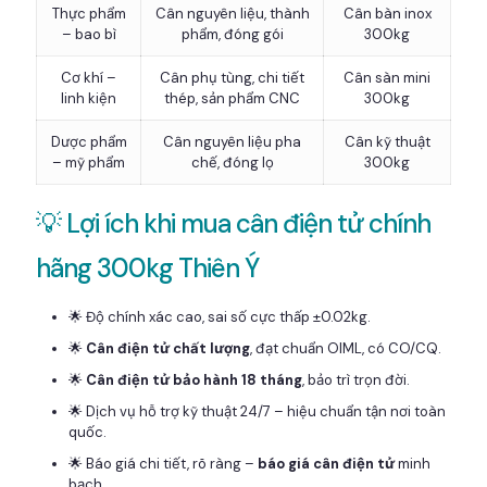
Thực phẩm
Cân nguyên liệu, thành
Cân bàn inox
– bao bì
phẩm, đóng gói
300kg
Cơ khí –
Cân phụ tùng, chi tiết
Cân sàn mini
linh kiện
thép, sản phẩm CNC
300kg
Dược phẩm
Cân nguyên liệu pha
Cân kỹ thuật
– mỹ phẩm
chế, đóng lọ
300kg
💡 Lợi ích khi mua cân điện tử chính
hãng 300kg Thiên Ý
🌟 Độ chính xác cao, sai số cực thấp ±0.02kg.
🌟
Cân điện tử chất lượng
, đạt chuẩn OIML, có CO/CQ.
🌟
Cân điện tử bảo hành 18 tháng
, bảo trì trọn đời.
🌟 Dịch vụ hỗ trợ kỹ thuật 24/7 – hiệu chuẩn tận nơi toàn
quốc.
🌟 Báo giá chi tiết, rõ ràng –
báo giá cân điện tử
minh
bạch.