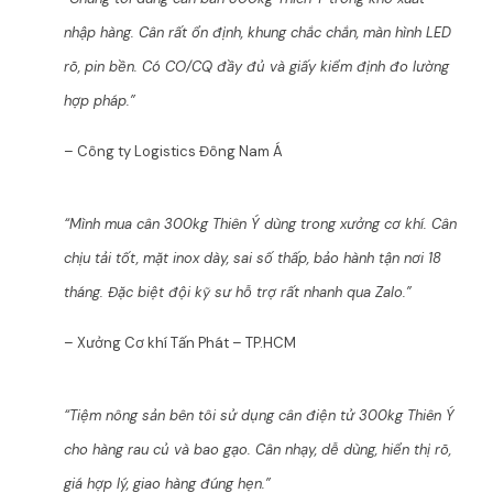
nhập hàng. Cân rất ổn định, khung chắc chắn, màn hình LED
rõ, pin bền. Có CO/CQ đầy đủ và giấy kiểm định đo lường
hợp pháp.”
– Công ty Logistics Đông Nam Á
“Mình mua cân 300kg Thiên Ý dùng trong xưởng cơ khí. Cân
chịu tải tốt, mặt inox dày, sai số thấp, bảo hành tận nơi 18
tháng. Đặc biệt đội kỹ sư hỗ trợ rất nhanh qua Zalo.”
– Xưởng Cơ khí Tấn Phát – TP.HCM
“Tiệm nông sản bên tôi sử dụng cân điện tử 300kg Thiên Ý
cho hàng rau củ và bao gạo. Cân nhạy, dễ dùng, hiển thị rõ,
giá hợp lý, giao hàng đúng hẹn.”