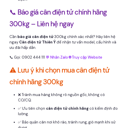
📞 Báo giá cân điện tử chính hãng
300kg – Liên hệ ngay
Cần
báo giá cân điện tử
300kg chính xác nhất? Hãy liên hệ
ngay
Cân điện tử Thiên Ý
để nhận tư vấn model, cấu hình và
ưu đãi hấp dẫn.
📞 Gọi: 0902 444 111
💬 Nhắn Zalo
🌐 Truy cập Website
⚠️ Lưu ý khi chọn mua cân điện tử
chính hãng 300kg
❌ Tránh mua hàng không rõ nguồn gốc, không có
CO/CQ.
✅ Ưu tiên chọn
cân điện tử chính hãng
có kiểm định đo
lường.
✅ Bảo quản cân nơi khô ráo, tránh rung, gió mạnh khi sử
dụng.