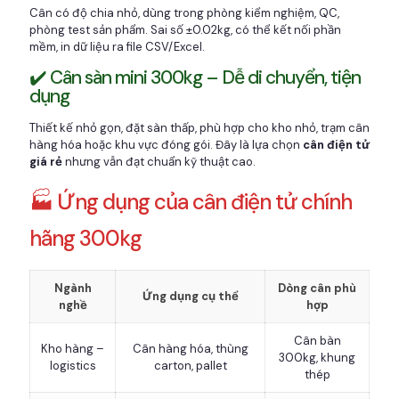
Cân có độ chia nhỏ, dùng trong phòng kiểm nghiệm, QC,
phòng test sản phẩm. Sai số ±0.02kg, có thể kết nối phần
mềm, in dữ liệu ra file CSV/Excel.
✔️ Cân sàn mini 300kg – Dễ di chuyển, tiện
dụng
Thiết kế nhỏ gọn, đặt sàn thấp, phù hợp cho kho nhỏ, trạm cân
hàng hóa hoặc khu vực đóng gói. Đây là lựa chọn
cân điện tử
giá rẻ
nhưng vẫn đạt chuẩn kỹ thuật cao.
🏭 Ứng dụng của cân điện tử chính
hãng 300kg
Ngành
Dòng cân phù
Ứng dụng cụ thể
nghề
hợp
Cân bàn
Kho hàng –
Cân hàng hóa, thùng
300kg, khung
logistics
carton, pallet
thép