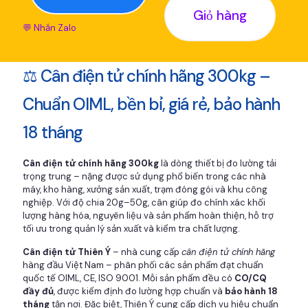
Giỏ hàng
💬 Nhắn Zalo
⚖️ Cân điện tử chính hãng 300kg –
Chuẩn OIML, bền bỉ, giá rẻ, bảo hành
18 tháng
Cân điện tử chính hãng 300kg
là dòng thiết bị đo lường tải
trọng trung – nặng được sử dụng phổ biến trong các nhà
máy, kho hàng, xưởng sản xuất, trạm đóng gói và khu công
nghiệp. Với độ chia 20g–50g, cân giúp đo chính xác khối
lượng hàng hóa, nguyên liệu và sản phẩm hoàn thiện, hỗ trợ
tối ưu trong quản lý sản xuất và kiểm tra chất lượng.
Cân điện tử Thiên Ý
– nhà cung cấp
cân điện tử chính hãng
hàng đầu Việt Nam – phân phối các sản phẩm đạt chuẩn
quốc tế OIML, CE, ISO 9001. Mỗi sản phẩm đều có
CO/CQ
đầy đủ
, được kiểm định đo lường hợp chuẩn và
bảo hành 18
tháng
tận nơi. Đặc biệt, Thiên Ý cung cấp dịch vụ hiệu chuẩn