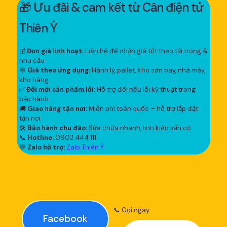
🎁 Ưu đãi & cam kết từ Cân điện tử
Thiên Ý
💰
Đơn giá linh hoạt:
Liên hệ để nhận giá tốt theo tải trọng &
nhu cầu
🎯
Giá theo ứng dụng:
Hành lý, pallet, kho sân bay, nhà máy,
kho hàng...
✅
Đổi mới sản phẩm lỗi:
Hỗ trợ đổi nếu lỗi kỹ thuật trong
bảo hành
🚚
Giao hàng tận nơi:
Miễn phí toàn quốc – hỗ trợ lắp đặt
tận nơi
🛠
Bảo hành chu đáo:
Sửa chữa nhanh, linh kiện sẵn có
📞
Hotline:
0902 444 111
💬
Zalo hỗ trợ:
Zalo Thiên Ý
📞 Gọi ngay
Facebook