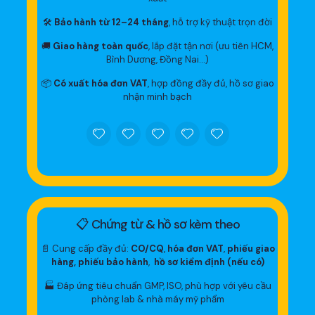
🛠
Bảo hành từ 12–24 tháng
, hỗ trợ kỹ thuật trọn đời
🚚
Giao hàng toàn quốc
, lắp đặt tận nơi (ưu tiên HCM,
Bình Dương, Đồng Nai…)
📦
Có xuất hóa đơn VAT
, hợp đồng đầy đủ, hồ sơ giao
nhận minh bạch
📋 Chứng từ & hồ sơ kèm theo
📄 Cung cấp đầy đủ:
CO/CQ
,
hóa đơn VAT
,
phiếu giao
hàng, phiếu bảo hành
,
hồ sơ kiểm định (nếu có)
🏭 Đáp ứng tiêu chuẩn GMP, ISO, phù hợp với yêu cầu
phòng lab & nhà máy mỹ phẩm