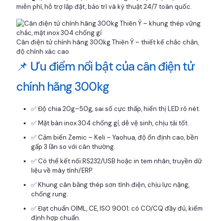
miễn phí, hỗ trợ lắp đặt, bảo trì và kỹ thuật 24/7 toàn quốc.
Cân điện tử chính hãng 300kg Thiên Ý – thiết kế chắc chắn,
độ chính xác cao
📌 Ưu điểm nổi bật của cân điện tử
chính hãng 300kg
✅ Độ chia 20g–50g, sai số cực thấp, hiển thị LED rõ nét.
✅ Mặt bàn inox 304 chống gỉ, dễ vệ sinh, chịu tải tốt.
✅ Cảm biến Zemic – Keli – Yaohua, độ ổn định cao, bền
gấp 3 lần so với cân thường.
✅ Có thể kết nối RS232/USB hoặc in tem nhãn, truyền dữ
liệu về máy tính/ERP.
✅ Khung cân bằng thép sơn tĩnh điện, chịu lực nặng,
chống rung.
✅ Đạt chuẩn OIML, CE, ISO 9001; có CO/CQ đầy đủ, kiểm
định hợp chuẩn.