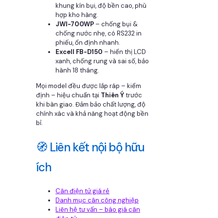
khung kín bụi, độ bền cao, phù
hợp kho hàng.
JWI-700WP
– chống bụi &
chống nước nhẹ, có RS232 in
phiếu, ổn định nhanh.
Excell FB-D150
– hiển thị LCD
xanh, chống rung và sai số, bảo
hành 18 tháng.
Mọi model đều được lắp ráp – kiểm
định – hiệu chuẩn tại
Thiên Ý
trước
khi bàn giao. Đảm bảo chất lượng, độ
chính xác và khả năng hoạt động bền
bỉ.
🧭 Liên kết nội bộ hữu
ích
Cân điện tử giá rẻ
Danh mục cân công nghiệp
Liên hệ tư vấn – báo giá cân