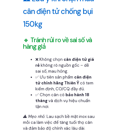
cân điện tử chống bụi
150kg
🔸 Tránh rủi ro về sai số và
hàng giả
❌ Không chọn
cân điện tử giá
rẻ
không rõ nguồn gốc – dễ
sai số, mau hỏng.
✅ Ưu tiên sản phẩm
cân điện
tử chính hãng Thiên Ý
có tem
kiểm định, CO/CQ đầy đủ.
✅ Chọn cân có
bảo hành 18
tháng
và dịch vụ hiệu chuẩn
tận nơi.
⚠️ Mẹo nhỏ:
Lau sạch bề mặt inox sau
mỗi ca làm việc để tăng tuổi thọ cân
và đảm bảo độ chính xác lâu dài.