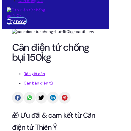
Cân động vật
Try now
Cân điện tử chống
bụi 150kg
Báo giá cân
Cân bàn điện tử
🎁 Ưu đãi & cam kết từ Cân
điện tử Thiên Ý