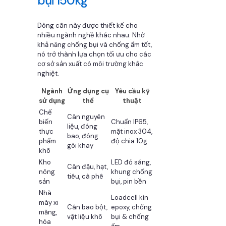
bụi 150kg
Dòng cân này được thiết kế cho
nhiều ngành nghề khác nhau. Nhờ
khả năng chống bụi và chống ẩm tốt,
nó trở thành lựa chọn tối ưu cho các
cơ sở sản xuất có môi trường khắc
nghiệt.
Ngành
Ứng dụng cụ
Yêu cầu kỹ
sử dụng
thể
thuật
Chế
Cân nguyên
biến
Chuẩn IP65,
liệu, đóng
thực
mặt inox 304,
bao, đóng
phẩm
độ chia 10g
gói khay
khô
Kho
LED đỏ sáng,
Cân đậu, hạt,
nông
khung chống
tiêu, cà phê
sản
bụi, pin bền
Nhà
Loadcell kín
máy xi
Cân bao bột,
epoxy, chống
măng,
vật liệu khô
bụi & chống
hóa