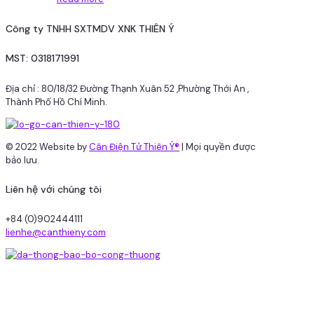
Công ty TNHH SXTMDV XNK THIÊN Ý
MST: 0318171991
Địa chỉ : 80/18/32 Đường Thạnh Xuân 52 ,Phường Thới An ,
Thành Phố Hồ Chí Minh.
© 2022 Website by
Cân Điện Tử Thiên Ý®
| Mọi quyền được
bảo lưu.
Liên hệ với chúng tôi
+84 (0)902444111
lienhe@canthieny.com