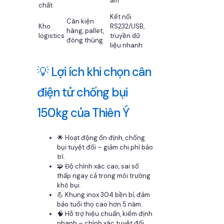
ẩm
chất
Kết nối
Cân kiện
Kho
RS232/USB,
hàng, pallet,
logistics
truyền dữ
đóng thùng
liệu nhanh
💡 Lợi ích khi chọn cân
điện tử chống bụi
150kg của Thiên Ý
🌟 Hoạt động ổn định, chống
bụi tuyệt đối – giảm chi phí bảo
trì.
🧩 Độ chính xác cao, sai số
thấp ngay cả trong môi trường
khô bụi.
💪 Khung inox 304 bền bỉ, đảm
bảo tuổi thọ cao hơn 5 năm.
🧠 Hỗ trợ hiệu chuẩn, kiểm định
nhanh – chính xác tuyệt đối.