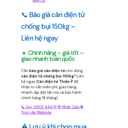
điện tử
📞 Báo giá cân điện tử
chống bụi 150kg –
Liên hệ ngay
🔸 Chính hãng – giá tốt –
giao nhanh toàn quốc
Cần
báo giá cân điện tử
cho dòng
cân điện tử chống bụi 150kg
? Liên
hệ ngay
Cân điện tử Thiên Ý
để
nhận tư vấn miễn phí, giao hàng
nhanh, lắp đặt tận nơi và bảo hành
chính hãng 18 tháng!
📞 Gọi: 0902 444 111
💬 Nhắn Zalo
🌐
Truy cập Website
⚠️ Lưu ý khi chọn mua