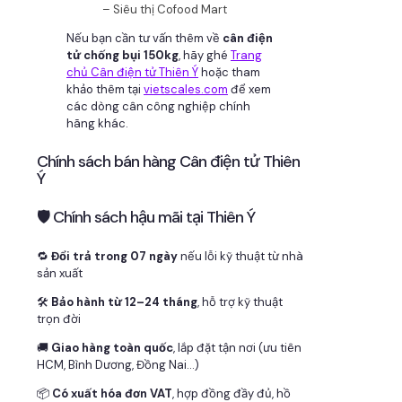
– Siêu thị Cofood Mart
Nếu bạn cần tư vấn thêm về
cân điện
tử chống bụi 150kg
, hãy ghé
Trang
chủ Cân điện tử Thiên Ý
hoặc tham
khảo thêm tại
vietscales.com
để xem
các dòng cân công nghiệp chính
hãng khác.
Chính sách bán hàng Cân điện tử Thiên
Ý
🛡 Chính sách hậu mãi tại Thiên Ý
🔁
Đổi trả trong 07 ngày
nếu lỗi kỹ thuật từ nhà
sản xuất
🛠
Bảo hành từ 12–24 tháng
, hỗ trợ kỹ thuật
trọn đời
🚚
Giao hàng toàn quốc
, lắp đặt tận nơi (ưu tiên
HCM, Bình Dương, Đồng Nai…)
📦
Có xuất hóa đơn VAT
, hợp đồng đầy đủ, hồ