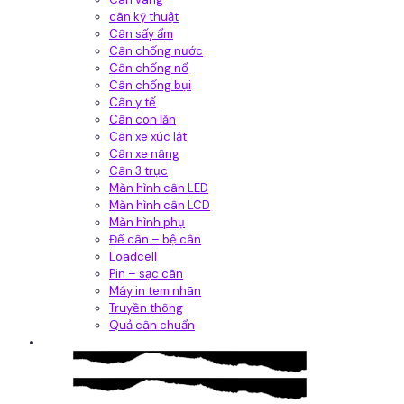
cân kỹ thuật
Cân sấy ẩm
Cân chống nước
Cân chống nổ
Cân chống bụi
Cân y tế
Cân con lăn
Cân xe xúc lật
Cân xe nâng
Cân 3 trục
Màn hình cân LED
Màn hình cân LCD
Màn hình phụ
Đế cân – bệ cân
Loadcell
Pin – sạc cân
Máy in tem nhãn
Truyền thông
Quả cân chuẩn
Hệ thống