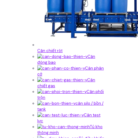
Cân chiết rót
Căn
đóng bao
Cân phân
cở
Cân
chiết gas
Cân phối
trộn
cân silo / bồn /
tank
Cân test
lực
Tủ kho
thông minh