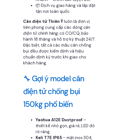
📦 Dịch vụ giao hàng và lắp đặt
tận nơi toàn quốc.
Cân điện tử Thiên Ý
luôn là đơn vị
tiên phong cung cấp các dòng
cân
điện tử chính hãng
, có CO/CQ, bảo
hành 18 tháng và hỗ trợ kỹ thuật 24/7.
Đặc biệt, tất cả các mẫu cân chống
bụi đều được kiểm định và hiệu
chuẩn định kỳ trước khi giao cho
khách hàng.
🔧 Gợi ý model cân
điện tử chống bụi
150kg phổ biến
Yaohua A12E Dustproof
–
thiết kế nhỏ gọn, giá rẻ, LED đỏ
rõ ràng.
Keli T7E IP65
– mặt inox 304,