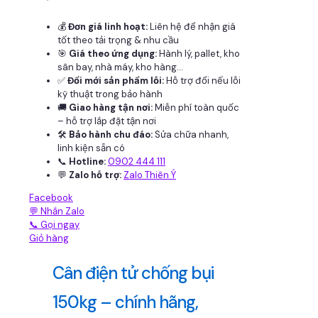
💰
Đơn giá linh hoạt:
Liên hệ để nhận giá
tốt theo tải trọng & nhu cầu
🎯
Giá theo ứng dụng:
Hành lý, pallet, kho
sân bay, nhà máy, kho hàng...
✅
Đổi mới sản phẩm lỗi:
Hỗ trợ đổi nếu lỗi
kỹ thuật trong bảo hành
🚚
Giao hàng tận nơi:
Miễn phí toàn quốc
– hỗ trợ lắp đặt tận nơi
🛠
Bảo hành chu đáo:
Sửa chữa nhanh,
linh kiện sẵn có
📞
Hotline:
0902 444 111
💬
Zalo hỗ trợ:
Zalo Thiên Ý
Facebook
💬 Nhắn Zalo
📞 Gọi ngay
Giỏ hàng
Cân điện tử chống bụi
150kg – chính hãng,