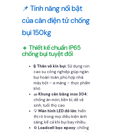
📌 Tính năng nổi bật
của cân điện tử chống
bụi 150kg
🔸 Thiết kế chuẩn IP65
chống bụi tuyệt đối
🔒
Thân vỏ kín bụi:
Sử dụng ron
cao su công nghiệp giúp ngăn
bụi hoàn toàn, phù hợp nhà
máy bột – xi măng – thực phẩm
khô.
🧱
Khung cân bằng inox 304:
chống ăn mòn, bền bỉ, dễ vệ
sinh, tuổi thọ cao.
💡
Màn hình LED đỏ lớn:
hiển
thị rõ trong mọi điều kiện ánh
sáng, kể cả khi bụi bay nhiều.
⚙️
Loadcell bọc epoxy:
chống