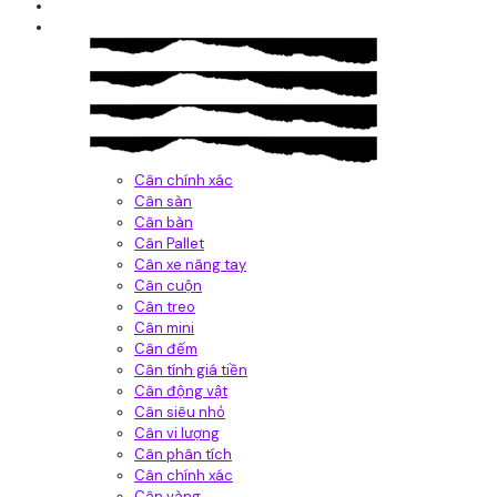
Giới thiệu
Sản Phẩm
Cân chính xác
Cân sàn
Cân bàn
Cân Pallet
Cân xe nâng tay
Cân cuộn
Cân treo
Cân mini
Cân đếm
Cân tính giá tiền
Cân động vật
Cân siêu nhỏ
Cân vi lượng
Cân phân tích
Cân chính xác
Cân vàng