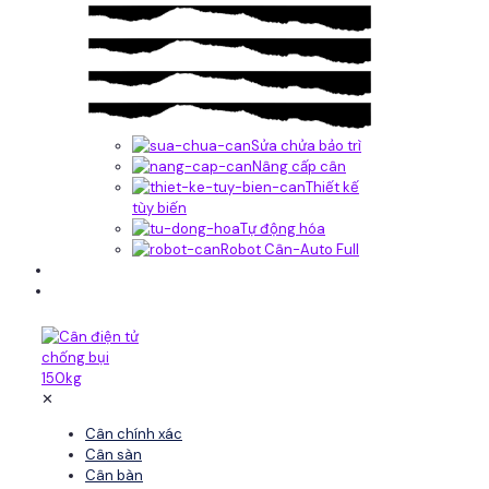
Sửa chửa bảo trì
Nâng cấp cân
Thiết kế
tùy biến
Tự động hóa
Robot Cân-Auto Full
Tin tức
Liên hệ
✕
Cân chính xác
Cân sàn
Cân bàn