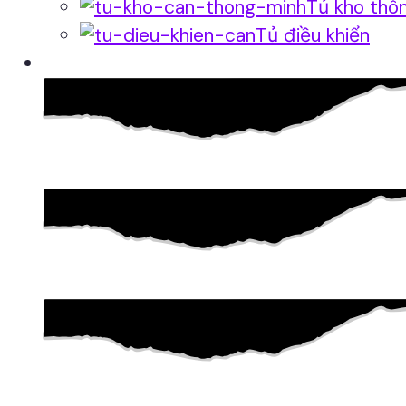
Tủ kho thô
Tủ điều khiển
Phần mềm