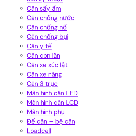
Cân sấy ẩm
Cân chống nước
Cân chống nổ
Cân chống bụi
Cân y tế
Cân con lăn
Cân xe xúc lật
Cân xe nâng
Cân 3 trục
Màn hình cân LED
Màn hình cân LCD
Màn hình phụ
Đế cân – bệ cân
Loadcell