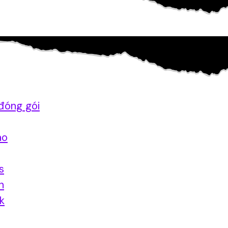
đóng gói
ao
s
n
nk