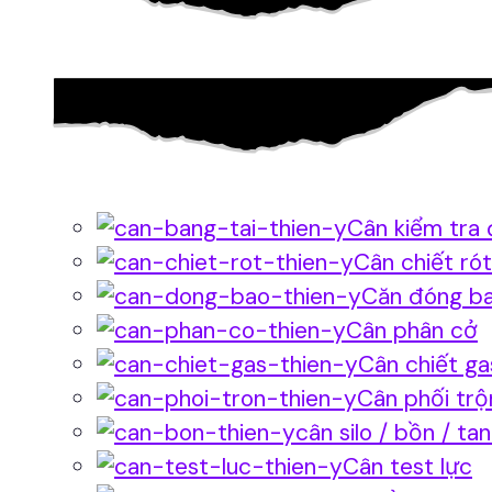
Cân kiểm tra 
Cân chiết rót
Căn đóng b
Cân phân cở
Cân chiết ga
Cân phối trộ
cân silo / bồn / ta
Cân test lực