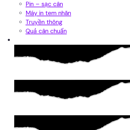
Pin – sạc cân
Máy in tem nhãn
Truyền thông
Quả cân chuẩn
Hệ thống