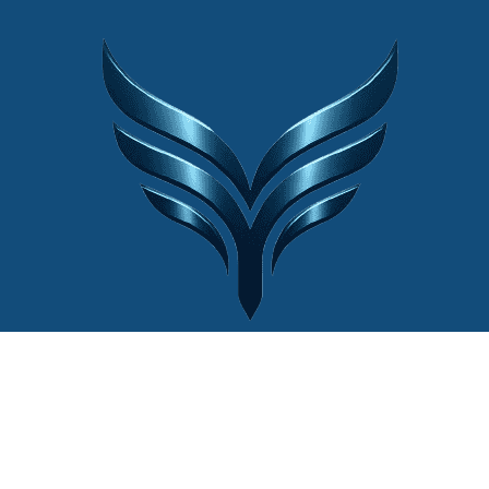
© 2022 Website by
Cân Điện Tử Thiên
Ý®
| Mọi quyền được bảo lưu.