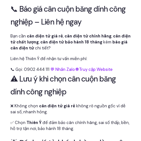
📞 Báo giá cân cuộn băng dính công
nghiệp – Liên hệ ngay
Bạn cần
cân điện tử giá rẻ
,
cân điện tử chính hãng
,
cân điện
tử chất lượng
,
cân điện tử bảo hành 18 tháng
kèm
báo giá
cân điện tử
chi tiết?
Liên hệ Thiên Ý để nhận tư vấn miễn phí:
📞 Gọi: 0902 444 111
💬 Nhắn Zalo
🌐 Truy cập Website
⚠️ Lưu ý khi chọn cân cuộn băng
dính công nghiệp
❌ Không chọn
cân điện tử giá rẻ
không rõ nguồn gốc vì dễ
sai số, nhanh hỏng.
✅ Chọn
Thiên Ý
để đảm bảo cân chính hãng, sai số thấp, bền,
hỗ trợ tận nơi, bảo hành 18 tháng.