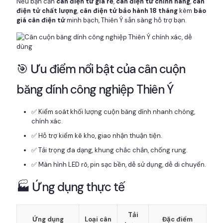
Nếu bạn cần
cân điện tử giá rẻ
,
cân điện tử chính hãng
,
cân
điện tử chất lượng
,
cân điện tử bảo hành 18 tháng
kèm
báo
giá cân điện tử
minh bạch, Thiên Ý sẵn sàng hỗ trợ bạn.
🎯 Ưu điểm nổi bật của cân cuộn
băng dính công nghiệp Thiên Ý
✅ Kiểm soát khối lượng cuộn băng dính nhanh chóng,
chính xác.
✅ Hỗ trợ kiểm kê kho, giao nhận thuận tiện.
✅ Tải trọng đa dạng, khung chắc chắn, chống rung.
✅ Màn hình LED rõ, pin sạc bền, dễ sử dụng, dễ di chuyển.
🏭 Ứng dụng thực tế
Tải
Ứng dụng
Loại cân
Đặc điểm