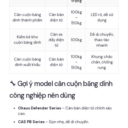
trọng
100kg
Cân cuộn băng
Cân bàn
LED rõ, dễ sử
–
dính thành phẩm
điện tử
dụng
150kg
Cân xe
Dễ di chuyển,
Kiểm kê kho
đẩy điện
100kg
thao tác
cuộn băng dính
tử
nhanh
100kg
Khung chắc
Cân cuộn băng
Cân bàn
–
chắn, chống
dính xuất khẩu
điện tử
150kg
rung
🔧 Gợi ý model cân cuộn băng dính
công nghiệp nên dùng
Ohaus Defender Series
– Cân bàn điện tử chính xác
cao.
CAS PB Series
– Gọn nhẹ, dễ di chuyển.