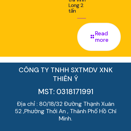
Long 2
tấn
Read
more
CÔNG TY TNHH SXTMDV XNK
THIÊN Ý
MST: 0318171991
Địa chỉ : 80/18/32 Đường Thạnh Xuân
52 ,Phường Thới An , Thành Phố Hồ Chí
Minh.