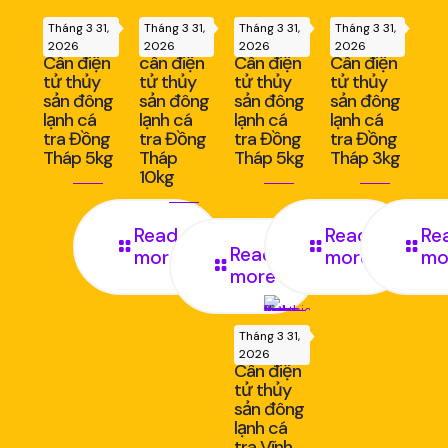
Tháng 3 31,
Tháng 3 31,
Tháng 3 31,
Tháng 3 31,
2026
2026
2026
2026
Cân điện
cân điện
Cân điện
Cân điện
tử thủy
tử thủy
tử thủy
tử thủy
sản đông
sản đông
sản đông
sản đông
lạnh cá
lạnh cá
lạnh cá
lạnh cá
tra Đồng
tra Đồng
tra Đồng
tra Đồng
Tháp 5kg
Tháp
Tháp 5kg
Tháp 3kg
10kg
Read
Read
Re
Read
more
more
mo
more
Tháng 3 31,
2026
Cân điện
tử thủy
sản đông
lạnh cá
tra Vĩnh