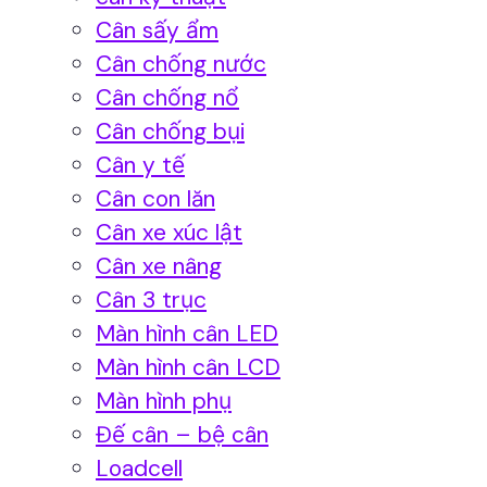
Cân sấy ẩm
Cân chống nước
Cân chống nổ
Cân chống bụi
Cân y tế
Cân con lăn
Cân xe xúc lật
Cân xe nâng
Cân 3 trục
Màn hình cân LED
Màn hình cân LCD
Màn hình phụ
Đế cân – bệ cân
Loadcell