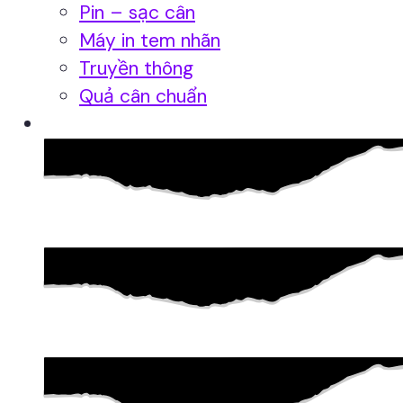
Pin – sạc cân
Máy in tem nhãn
Truyền thông
Quả cân chuẩn
Hệ thống