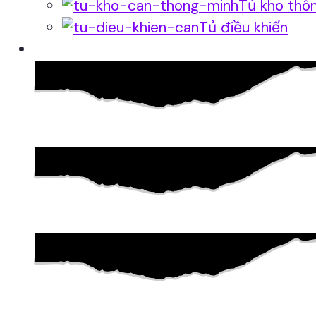
Tủ kho thô
Tủ điều khiển
Phần mềm