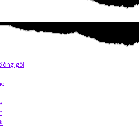
đóng gói
ao
s
n
nk