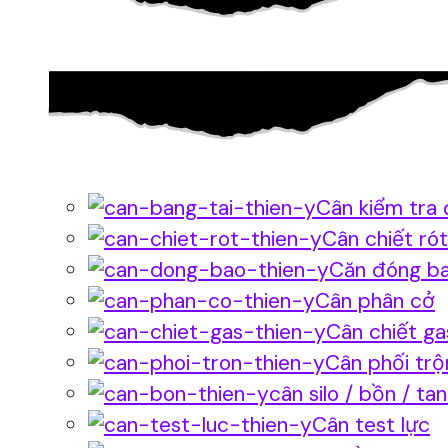
Cân kiểm tra 
Cân chiết rót
Căn đóng b
Cân phân cở
Cân chiết ga
Cân phối trộ
cân silo / bồn / ta
Cân test lực