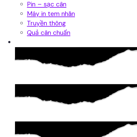
Pin – sạc cân
Máy in tem nhãn
Truyền thông
Quả cân chuẩn
Hệ thống