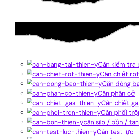
Cân kiểm tra 
Cân chiết rót
Căn đóng b
Cân phân cở
Cân chiết ga
Cân phối trộ
cân silo / bồn / ta
Cân test lực