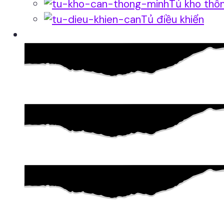
Tủ kho thô
Tủ điều khiển
Phần mềm