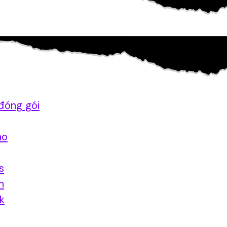
đóng gói
ao
s
n
nk