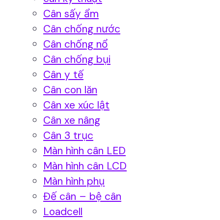
Cân sấy ẩm
Cân chống nước
Cân chống nổ
Cân chống bụi
Cân y tế
Cân con lăn
Cân xe xúc lật
Cân xe nâng
Cân 3 trục
Màn hình cân LED
Màn hình cân LCD
Màn hình phụ
Đế cân – bệ cân
Loadcell