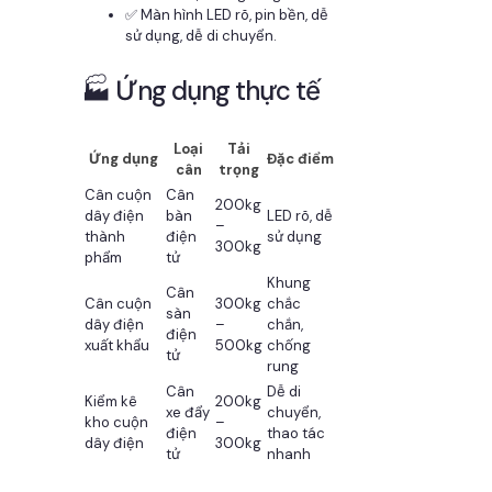
✅ Màn hình LED rõ, pin bền, dễ
sử dụng, dễ di chuyển.
🏭 Ứng dụng thực tế
Loại
Tải
Ứng dụng
Đặc điểm
cân
trọng
Cân cuộn
Cân
200kg
dây điện
bàn
LED rõ, dễ
–
thành
điện
sử dụng
300kg
phẩm
tử
Khung
Cân
Cân cuộn
300kg
chắc
sàn
dây điện
–
chắn,
điện
xuất khẩu
500kg
chống
tử
rung
Cân
Dễ di
Kiểm kê
200kg
xe đẩy
chuyển,
kho cuộn
–
điện
thao tác
dây điện
300kg
tử
nhanh