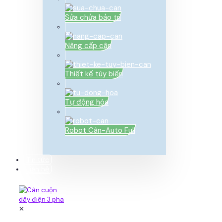
Sửa chửa bảo trì
Nâng cấp cân
Thiết kế tùy biến
Tự động hóa
Robot Cân-Auto Full
Tin tức
Liên hệ
✕