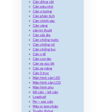
Cân động vật
Cân siêu nhỏ
Cân vi lượng
Cân phân tích
Cân chính xác
Cân vàng
cân kỹ thuật
Cân sấy ẩm
Cân chống nước
Cân chống nổ
Cân chống bụi
Cân y tế
Cân con lăn
Cân xe xúc lật
Cân xe nâng
Cân 3 trục
Màn hình cân LED
Màn hình cân LCD
Màn hình phụ
Đế cân – bệ cân
Loadcell
Pin – sạc cân
Máy in tem nhãn
Truyền thông