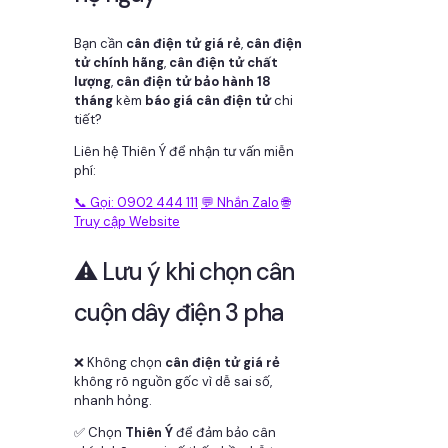
Bạn cần
cân điện tử giá rẻ
,
cân điện
tử chính hãng
,
cân điện tử chất
lượng
,
cân điện tử bảo hành 18
tháng
kèm
báo giá cân điện tử
chi
tiết?
Liên hệ Thiên Ý để nhận tư vấn miễn
phí:
📞 Gọi: 0902 444 111
💬 Nhắn Zalo
🌐
Truy cập Website
⚠️ Lưu ý khi chọn cân
cuộn dây điện 3 pha
❌ Không chọn
cân điện tử giá rẻ
không rõ nguồn gốc vì dễ sai số,
nhanh hỏng.
✅ Chọn
Thiên Ý
để đảm bảo cân