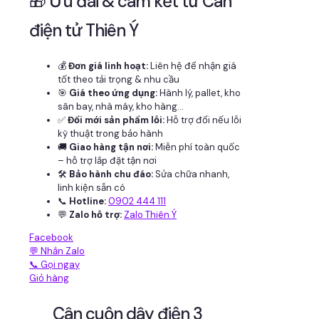
🎁 Ưu đãi & cam kết từ Cân
điện tử Thiên Ý
💰
Đơn giá linh hoạt:
Liên hệ để nhận giá
tốt theo tải trọng & nhu cầu
🎯
Giá theo ứng dụng:
Hành lý, pallet, kho
sân bay, nhà máy, kho hàng...
✅
Đổi mới sản phẩm lỗi:
Hỗ trợ đổi nếu lỗi
kỹ thuật trong bảo hành
🚚
Giao hàng tận nơi:
Miễn phí toàn quốc
– hỗ trợ lắp đặt tận nơi
🛠
Bảo hành chu đáo:
Sửa chữa nhanh,
linh kiện sẵn có
📞
Hotline:
0902 444 111
💬
Zalo hỗ trợ:
Zalo Thiên Ý
Facebook
💬 Nhắn Zalo
📞 Gọi ngay
Giỏ hàng
Cân cuộn dây điện 3