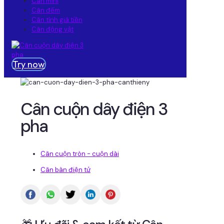
Cân mini
Cân đếm
Cân tính giá tiền
Cân động vật
Try now
Cân cuộn dây điện 3
pha
Cân cuộn tròn - cuộn dài
Cân bàn điện tử