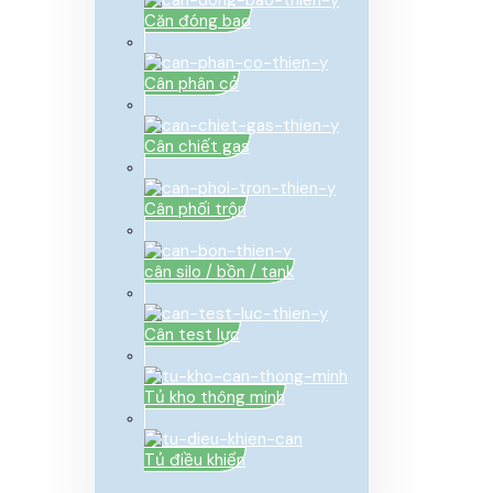
Căn đóng bao
Cân phân cở
Cân chiết gas
Cân phối trộn
cân silo / bồn / tank
Cân test lực
Tủ kho thông minh
Tủ điều khiển