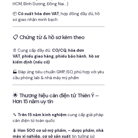
HCM, Bình Dương, Đồng Nai…)
📦
Có xuất hóa đơn VAT
, hợp đồng đầy đủ, hồ
sơ giao nhận minh bạch
📋 Chứng từ & hồ sơ kèm theo
📄 Cung cấp đầy đủ:
CO/CQ
,
hóa đơn
VAT
,
phiếu giao hàng, phiếu bảo hành
,
hồ sơ
kiểm định (nếu có)
🏭 Đáp ứng tiêu chuẩn GMP, ISO, phù hợp với yêu
cầu phòng lab & nhà máy mỹ phẩm
🌟 Thương hiệu cân điện tử Thiên Ý –
Hơn 15 năm uy tín
🔧
Trên 15 năm kinh nghiệm
cung cấp giải pháp
cân điện tử toàn quốc
🧴
Hơn 500 cơ sở mỹ phẩm, – dược phẩm, nhà
máy xí nghiệp, cơ sở sản xuất
tin tưởng sử