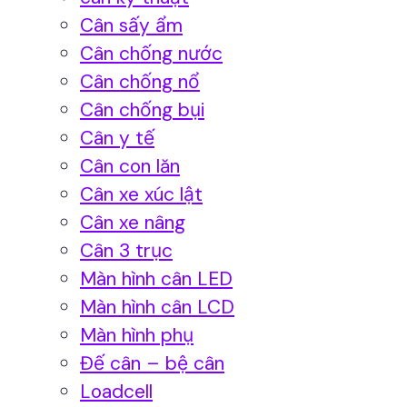
Cân sấy ẩm
Cân chống nước
Cân chống nổ
Cân chống bụi
Cân y tế
Cân con lăn
Cân xe xúc lật
Cân xe nâng
Cân 3 trục
Màn hình cân LED
Màn hình cân LCD
Màn hình phụ
Đế cân – bệ cân
Loadcell