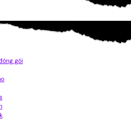
đóng gói
ao
s
n
nk