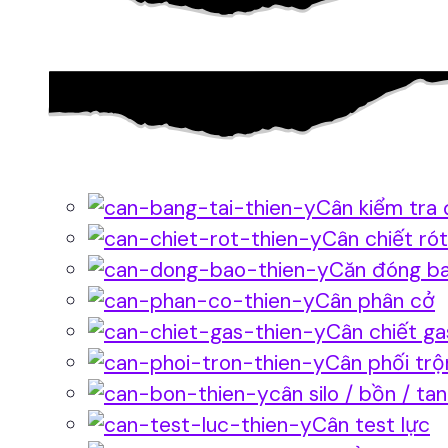
Cân kiểm tra 
Cân chiết rót
Căn đóng b
Cân phân cở
Cân chiết ga
Cân phối trộ
cân silo / bồn / ta
Cân test lực