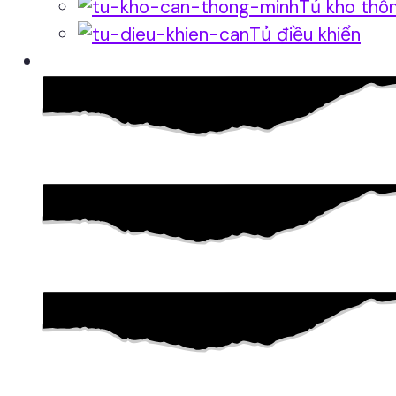
Tủ kho thô
Tủ điều khiển
Phần mềm