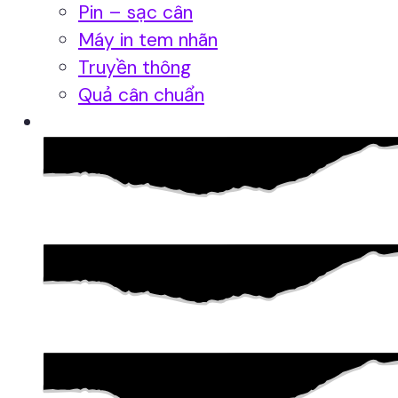
Pin – sạc cân
Máy in tem nhãn
Truyền thông
Quả cân chuẩn
Hệ thống