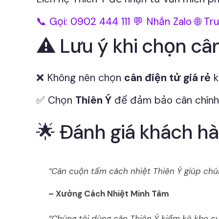
📞 Gọi: 0902 444 111
💬 Nhắn Zalo
🌐 Tr
⚠️ Lưu ý khi chọn câ
❌ Không nên chọn
cân điện tử giá rẻ
k
✅ Chọn
Thiên Ý
để đảm bảo cân chính h
🌟 Đánh giá khách hà
“Cân cuộn tấm cách nhiệt Thiên Ý giúp chúng
– Xưởng Cách Nhiệt Minh Tâm
“Chúng tôi dùng cân Thiên Ý kiểm kê kho cu