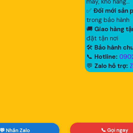
máy, kho hàng...
✅
Đổi mới sản p
trong bảo hành
🚚
Giao hàng tận
đặt tận nơi
🛠
Bảo hành chu
📞
Hotline:
0902
💬
Zalo hỗ trợ:
Z
📞 Gọi ngay
💬 Nhắn Zalo