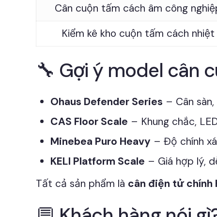
Cân cuộn tấm cách âm công nghiệ
Kiểm kê kho cuộn tấm cách nhiệt
🔧 Gợi ý model cân 
Ohaus Defender Series
– Cân sàn, 
CAS Floor Scale
– Khung chắc, LED
Minebea Puro Heavy
– Độ chính xá
KELI Platform Scale
– Giá hợp lý, dễ
Tất cả sản phẩm là
cân điện tử chính
💬 Khách hàng nói gì