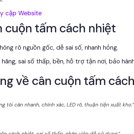
uy cập Website
n cuộn tấm cách nhiệt
hông rõ nguồn gốc, dễ sai số, nhanh hỏng.
ãng, sai số thấp, bền, hỗ trợ tận nơi, bảo hành
ng về cân cuộn tấm cách 
 tôi cân nhanh, chính xác, LED rõ, thuận tiện xuất kho.”
ộn cách nhiệt, sai số thấp, nhân viên dễ sử dụng.”