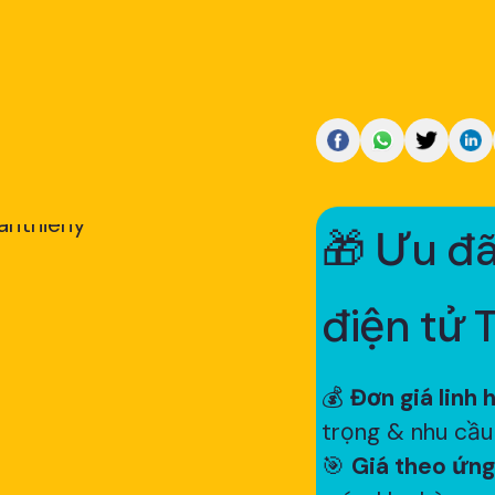
🎁 Ưu đã
điện tử 
💰
Đơn giá linh 
trọng & nhu cầu
🎯
Giá theo ứng