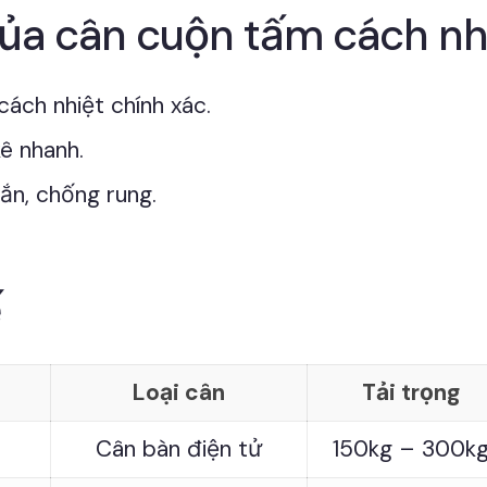
ủa cân cuộn tấm cách nhi
ách nhiệt chính xác.
kê nhanh.
ắn, chống rung.
ế
Loại cân
Tải trọng
Cân bàn điện tử
150kg – 300k