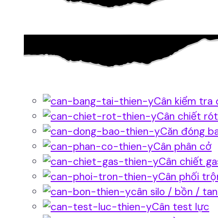
Cân kiểm tra 
Cân chiết rót
Căn đóng b
Cân phân cở
Cân chiết ga
Cân phối trộ
cân silo / bồn / ta
Cân test lực