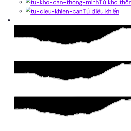
Tủ kho thô
Tủ điều khiển
Phần mềm