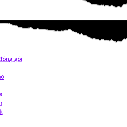
đóng gói
ao
s
n
nk