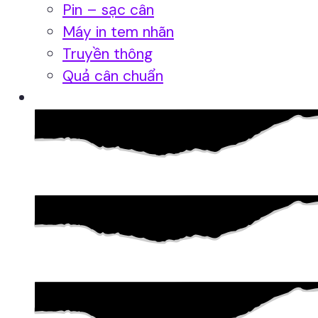
Pin – sạc cân
Máy in tem nhãn
Truyền thông
Quả cân chuẩn
Hệ thống