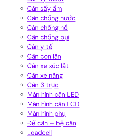
Cân sấy ẩm
Cân chống nước
Cân chống nổ
Cân chống bụi
Cân y tế
Cân con lăn
Cân xe xúc lật
Cân xe nâng
Cân 3 trục
Màn hình cân LED
Màn hình cân LCD
Màn hình phụ
Đế cân – bệ cân
Loadcell