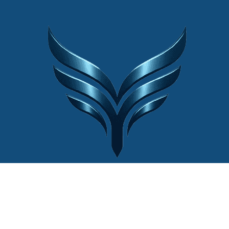
© 2022 Website by
Cân Điện Tử Thiên
Ý®
| Mọi quyền được bảo lưu.