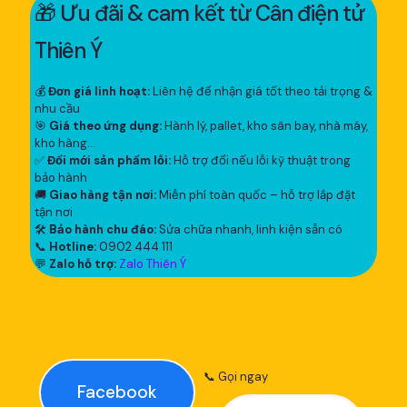
🎁 Ưu đãi & cam kết từ Cân điện tử
Thiên Ý
💰
Đơn giá linh hoạt:
Liên hệ để nhận giá tốt theo tải trọng &
nhu cầu
🎯
Giá theo ứng dụng:
Hành lý, pallet, kho sân bay, nhà máy,
kho hàng...
✅
Đổi mới sản phẩm lỗi:
Hỗ trợ đổi nếu lỗi kỹ thuật trong
bảo hành
🚚
Giao hàng tận nơi:
Miễn phí toàn quốc – hỗ trợ lắp đặt
tận nơi
🛠
Bảo hành chu đáo:
Sửa chữa nhanh, linh kiện sẵn có
📞
Hotline:
0902 444 111
💬
Zalo hỗ trợ:
Zalo Thiên Ý
📞 Gọi ngay
Facebook