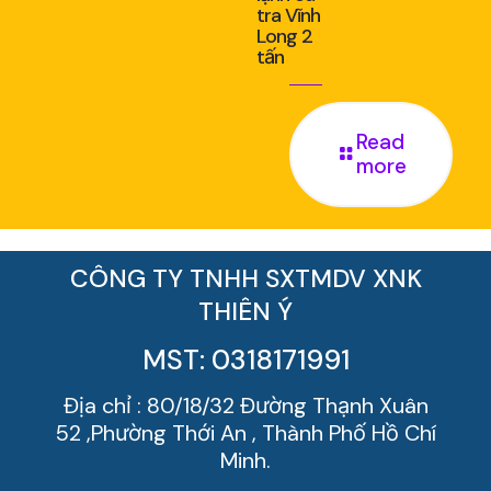
tra Vĩnh
Long 2
tấn
Read
more
CÔNG TY TNHH SXTMDV XNK
THIÊN Ý
MST: 0318171991
Địa chỉ : 80/18/32 Đường Thạnh Xuân
52 ,Phường Thới An , Thành Phố Hồ Chí
Minh.