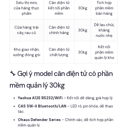
Siêu thị mini,
Cân điện tử
Tích hợp
cửa hàng thực
kết nối phần
30kg
phần mềm
phẩm
mềm
bán hàng
Dễ lau chùi,
Cửa hàng trái
Cân điện tử
30kg
kháng
cây, rau củ
chính hãng
nước nhẹ
Kết nối
Kho giao nhận,
Cân điện tử
30kg
phần mềm
xưởng đóng gói
chất lượng
quản lý kho
🔧 Gợi ý model cân điện tử có phần
mềm quản lý 30kg
Yaohua A12E RS232/WiFi
– Kết nối dễ dàng, giá hợp lý.
CAS SW-II Bluetooth/LAN
– LED rõ, pin khỏe, dễ thao
tác.
Ohaus Defender Series
– Chính xác, dễ tích hợp phần
mềm quản lý.