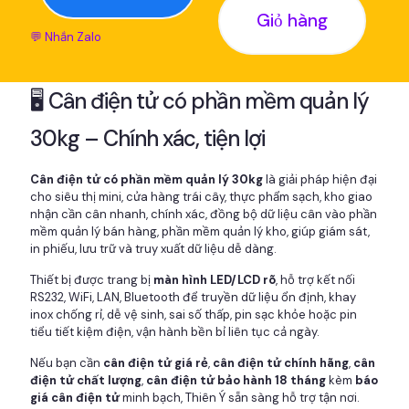
Giỏ hàng
💬 Nhắn Zalo
🖥️ Cân điện tử có phần mềm quản lý
30kg – Chính xác, tiện lợi
Cân điện tử có phần mềm quản lý 30kg
là giải pháp hiện đại
cho siêu thị mini, cửa hàng trái cây, thực phẩm sạch, kho giao
nhận cần cân nhanh, chính xác, đồng bộ dữ liệu cân vào phần
mềm quản lý bán hàng, phần mềm quản lý kho, giúp giám sát,
in phiếu, lưu trữ và truy xuất dữ liệu dễ dàng.
Thiết bị được trang bị
màn hình LED/LCD rõ
, hỗ trợ kết nối
RS232, WiFi, LAN, Bluetooth để truyền dữ liệu ổn định, khay
inox chống rỉ, dễ vệ sinh, sai số thấp, pin sạc khỏe hoặc pin
tiểu tiết kiệm điện, vận hành bền bỉ liên tục cả ngày.
Nếu bạn cần
cân điện tử giá rẻ
,
cân điện tử chính hãng
,
cân
điện tử chất lượng
,
cân điện tử bảo hành 18 tháng
kèm
báo
giá cân điện tử
minh bạch, Thiên Ý sẵn sàng hỗ trợ tận nơi.