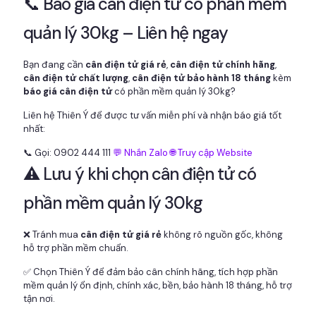
📞 Báo giá cân điện tử có phần mềm
quản lý 30kg – Liên hệ ngay
Bạn đang cần
cân điện tử giá rẻ
,
cân điện tử chính hãng
,
cân điện tử chất lượng
,
cân điện tử bảo hành 18 tháng
kèm
báo giá cân điện tử
có phần mềm quản lý 30kg?
Liên hệ Thiên Ý để được tư vấn miễn phí và nhận báo giá tốt
nhất:
📞 Gọi: 0902 444 111
💬 Nhắn Zalo
🌐 Truy cập Website
⚠️ Lưu ý khi chọn cân điện tử có
phần mềm quản lý 30kg
❌ Tránh mua
cân điện tử giá rẻ
không rõ nguồn gốc, không
hỗ trợ phần mềm chuẩn.
✅ Chọn Thiên Ý để đảm bảo cân chính hãng, tích hợp phần
mềm quản lý ổn định, chính xác, bền, bảo hành 18 tháng, hỗ trợ
tận nơi.