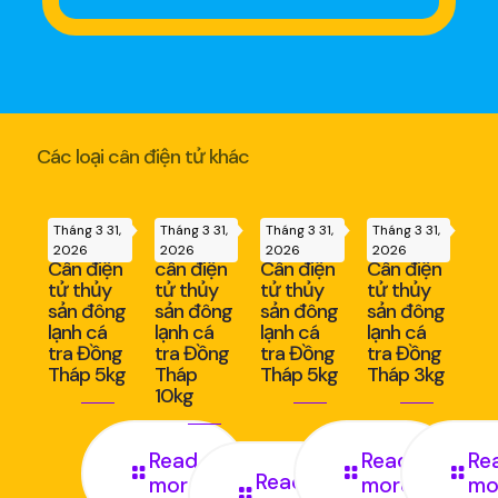
Các loại cân điện tử khác
Tháng 3 31,
Tháng 3 31,
Tháng 3 31,
Tháng 3 31,
2026
2026
2026
2026
Cân điện
cân điện
Cân điện
Cân điện
tử thủy
tử thủy
tử thủy
tử thủy
sản đông
sản đông
sản đông
sản đông
lạnh cá
lạnh cá
lạnh cá
lạnh cá
tra Đồng
tra Đồng
tra Đồng
tra Đồng
Tháp 5kg
Tháp
Tháp 5kg
Tháp 3kg
10kg
Read
Read
Re
Read
more
more
mo