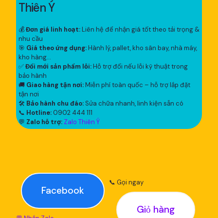
Thiên Ý
💰
Đơn giá linh hoạt:
Liên hệ để nhận giá tốt theo tải trọng &
nhu cầu
🎯
Giá theo ứng dụng:
Hành lý, pallet, kho sân bay, nhà máy,
kho hàng...
✅
Đổi mới sản phẩm lỗi:
Hỗ trợ đổi nếu lỗi kỹ thuật trong
bảo hành
🚚
Giao hàng tận nơi:
Miễn phí toàn quốc – hỗ trợ lắp đặt
tận nơi
🛠
Bảo hành chu đáo:
Sửa chữa nhanh, linh kiện sẵn có
📞
Hotline:
0902 444 111
💬
Zalo hỗ trợ:
Zalo Thiên Ý
📞 Gọi ngay
Facebook
Giỏ hàng