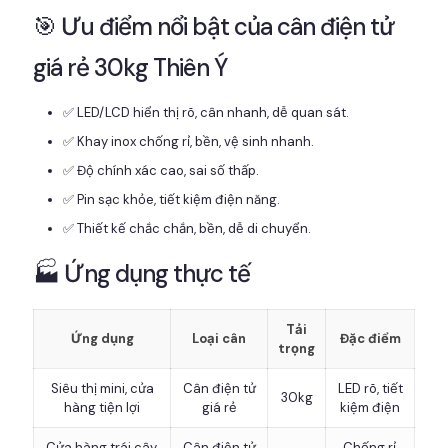
🎯 Ưu điểm nổi bật của cân điện tử
giá rẻ 30kg Thiên Ý
✅ LED/LCD hiển thị rõ, cân nhanh, dễ quan sát.
✅ Khay inox chống rỉ, bền, vệ sinh nhanh.
✅ Độ chính xác cao, sai số thấp.
✅ Pin sạc khỏe, tiết kiệm điện năng.
✅ Thiết kế chắc chắn, bền, dễ di chuyển.
🏭 Ứng dụng thực tế
Tải
Ứng dụng
Loại cân
Đặc điểm
trọng
Siêu thị mini, cửa
Cân điện tử
LED rõ, tiết
30kg
hàng tiện lợi
giá rẻ
kiệm điện
Cửa hàng trái cây,
Cân điện tử
Chống rỉ,