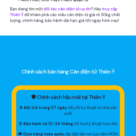
Bạn đang tìm một
đối tác cân điện tử uy tín
? Hãy
truy cập
Thiên Ý
để khám phá các mẫu cân điện tử giá rẻ 30kg chất
lượng, chính hãng, bảo hành dài hạn, giá tốt ngay hôm nay!
Chính sách bán hàng Cân điện tử Thiên Ý
🛡 Chính sách hậu mãi tại Thiên Ý
🔁
Đổi trả trong 07 ngày
nếu lỗi kỹ thuật từ nhà sản
xuất
🛠
Bảo hành từ 12–24 tháng
, hỗ trợ kỹ thuật trọn đời
🚚
Giao hàng toàn quốc
, lắp đặt tận nơi (ưu tiên HCM,