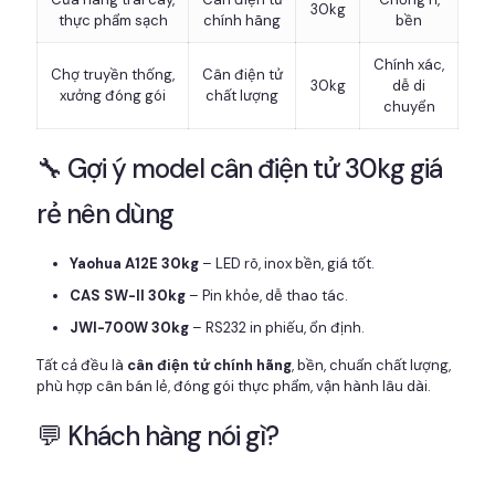
30kg
thực phẩm sạch
chính hãng
bền
Chính xác,
Chợ truyền thống,
Cân điện tử
30kg
dễ di
xưởng đóng gói
chất lượng
chuyển
🔧 Gợi ý model cân điện tử 30kg giá
rẻ nên dùng
Yaohua A12E 30kg
– LED rõ, inox bền, giá tốt.
CAS SW-II 30kg
– Pin khỏe, dễ thao tác.
JWI-700W 30kg
– RS232 in phiếu, ổn định.
Tất cả đều là
cân điện tử chính hãng
, bền, chuẩn chất lượng,
phù hợp cân bán lẻ, đóng gói thực phẩm, vận hành lâu dài.
💬 Khách hàng nói gì?