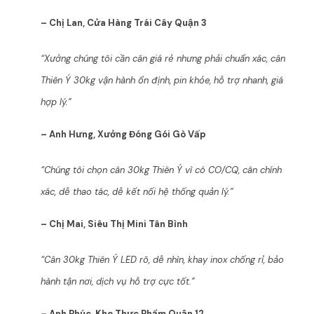
– Chị Lan, Cửa Hàng Trái Cây Quận 3
“Xưởng chúng tôi cần cân giá rẻ nhưng phải chuẩn xác, cân
Thiên Ý 30kg vận hành ổn định, pin khỏe, hỗ trợ nhanh, giá
hợp lý.”
– Anh Hưng, Xưởng Đóng Gói Gò Vấp
“Chúng tôi chọn cân 30kg Thiên Ý vì có CO/CQ, cân chính
xác, dễ thao tác, dễ kết nối hệ thống quản lý.”
– Chị Mai, Siêu Thị Mini Tân Bình
“Cân 30kg Thiên Ý LED rõ, dễ nhìn, khay inox chống rỉ, bảo
hành tận nơi, dịch vụ hỗ trợ cực tốt.”
– Anh Phúc, Kho Thực Phẩm Quận 12