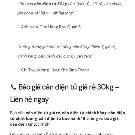
“Tôi mua
cân điện tử 30kg
của Thiên Ý, LED rõ, cân chuẩn,
pin khỏe, xài bền – rất hài lòng.”
– Anh Nam, Cửa Hàng Rau Quận 5
“Xưởng đóng gói của tôi dùng cân 30kg Thiên Ý, giá rẻ,
chính hãng, bảo hành dài, cực kỳ yên tâm.”
– Chị Thu, Xưởng Hàng Khô Bình Thạnh
📞 Báo giá cân điện tử giá rẻ 30kg –
Liên hệ ngay
Bạn cần
cân điện tử giá rẻ
,
cân điện tử chính hãng
,
cân điện
tử chất lượng
,
cân điện tử bảo hành 18 tháng
và
báo giá
cân điện tử
tốt nhất?
Liên hệ ngay Thiên Ý để được tư vấn, báo giá minh bạch: