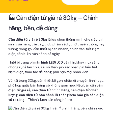
💬 Nhắn Zalo
🏭 Cân điện tử giá rẻ 30kg – Chính
hãng, bền, dễ dùng
Cân điện tử giá rẻ 30kg
là lựa chọn thông minh cho siêu thị
mini, cửa hàng trái cây, thực phẩm sạch, chợ truyền thống hay
xưởng đóng gói cần thiết bị cân nhanh, chính xác, tiết kiệm
điện, bền bỉ khi vận hành cả ngày.
Thiết bị trang bị
màn hình LED/LCD
dễ nhìn, khay inox sáng
chống rỉ, dễ lau chùi, sai số thấp, pin sạc hoặc pin tiểu tiết
kiệm điện, thao tác dễ dàng, phù hợp mọi nhân viên.
Với tải trọng 30kg, cân thiết kế gọn, chắc, di chuyển linh hoạt,
phù hợp quầy bán hàng có không gian hẹp. Nếu bạn cần
cân
điện tử giá rẻ
,
cân điện tử chính hãng
,
cân điện tử chất
lượng
,
cân điện tử bảo hành 18 tháng
kèm
báo giá cân điện
tử
rõ ràng – Thiên Ý luôn sẵn sàng hỗ trợ.