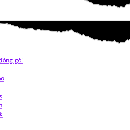
đóng gói
ao
s
n
nk