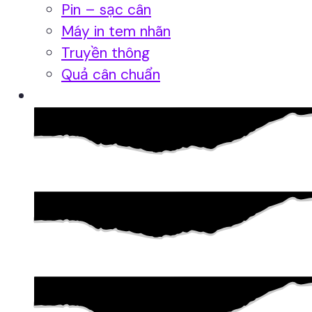
Pin – sạc cân
Máy in tem nhãn
Truyền thông
Quả cân chuẩn
Hệ thống