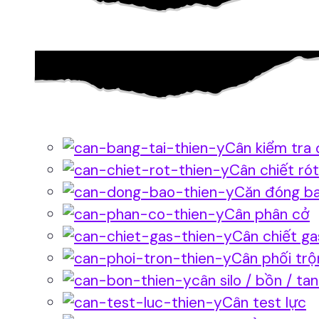
Cân kiểm tra 
Cân chiết rót
Căn đóng b
Cân phân cở
Cân chiết ga
Cân phối trộ
cân silo / bồn / ta
Cân test lực