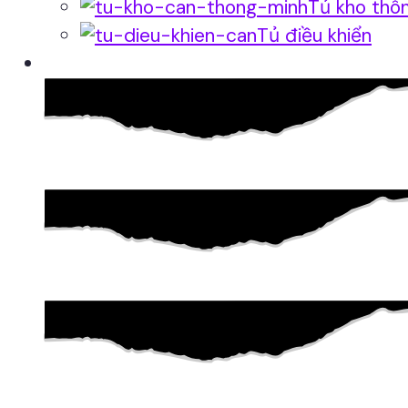
Tủ kho thô
Tủ điều khiển
Phần mềm