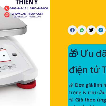
🎁 Ưu đã
điện tử 
💰
Đơn giá linh 
trọng & nhu cầu
🎯
Giá theo ứng