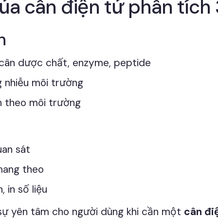
ủa cân điện tử phân tích
h
 cân dược chất, enzyme, peptide
g nhiễu môi trường
h theo môi trường
uan sát
 mang theo
 in số liệu
ự yên tâm cho người dùng khi cần một
cân đi