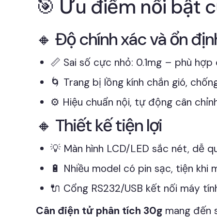
🎯 Ưu điểm nổi bật c
🔸 Độ chính xác và ổn địn
📏 Sai số cực nhỏ: 0.1mg – phù hợp
🌀 Trang bị lồng kính chắn gió, chốn
⚙️ Hiệu chuẩn nội, tự động cân chỉn
🔸 Thiết kế tiện lợi
💡 Màn hình LCD/LED sắc nét, dễ q
🔋 Nhiều model có pin sạc, tiện khi
🔌 Cổng RS232/USB kết nối máy tính,
Cân điện tử phân tích 30g
mang đến s