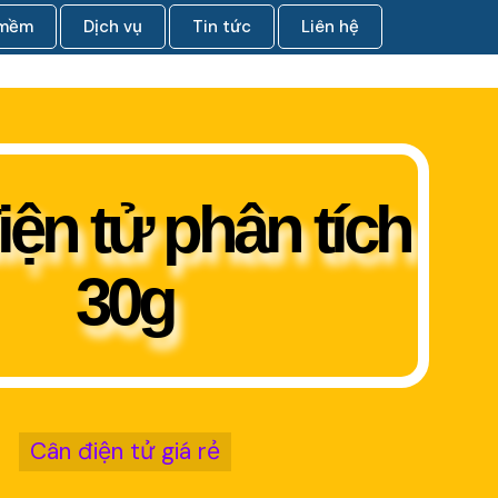
 mềm
Dịch vụ
Tin tức
Liên hệ
iện tử phân tích
30g
Cân điện tử giá rẻ