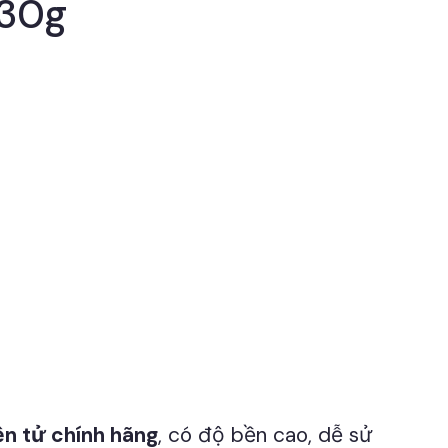
 30g
ện tử chính hãng
, có độ bền cao, dễ sử