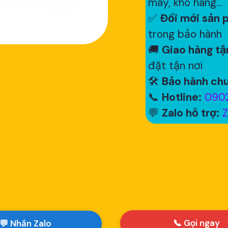
máy, kho hàng...
✅
Đổi mới sản p
trong bảo hành
🚚
Giao hàng tận
đặt tận nơi
🛠
Bảo hành chu
📞
Hotline:
0902
💬
Zalo hỗ trợ:
Z
📞 Gọi ngay
💬 Nhắn Zalo