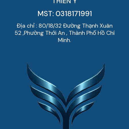
THIÊN Ý
MST: 0318171991
Địa chỉ : 80/18/32 Đường Thạnh Xuân
52 ,Phường Thới An , Thành Phố Hồ Chí
Minh.