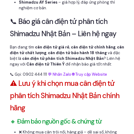
Shimadzu AY Series
– giá hợp lý, đáp ứng phòng thí
nghiệm cơ bản.
📞 Báo giá cân điện tử phân tích
Shimadzu Nhật Bản – Liên hệ ngay
Bạn đang tìm
cân điện tử giá rẻ
,
cân điện tử chính hãng
,
cân
điện tử chất lượng
,
cân điện tử bảo hành 18 tháng
và đặc
biệt là
cân điện tử phân tích Shimadzu Nhật Bản
? Liên hệ
ngay với
Cân điện tử Thiên Ý
để nhận báo giá tốt nhất:
📞 Gọi: 0902 444 111
💬 Nhắn Zalo
🌐 Truy cập Website
⚠️ Lưu ý khi chọn mua cân điện tử
phân tích Shimadzu Nhật Bản chính
hãng
🔸 Đảm bảo nguồn gốc & chứng từ
❌ Không mua cân trôi nổi, hàng giả – dễ sai số, không