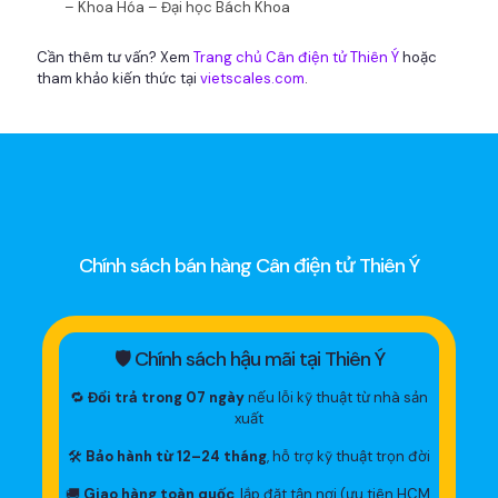
– Khoa Hóa – Đại học Bách Khoa
Cần thêm tư vấn? Xem
Trang chủ Cân điện tử Thiên Ý
hoặc
tham khảo kiến thức tại
vietscales.com
.
Chính sách bán hàng Cân điện tử Thiên Ý
🛡 Chính sách hậu mãi tại Thiên Ý
🔁
Đổi trả trong 07 ngày
nếu lỗi kỹ thuật từ nhà sản
xuất
🛠
Bảo hành từ 12–24 tháng
, hỗ trợ kỹ thuật trọn đời
🚚
Giao hàng toàn quốc
, lắp đặt tận nơi (ưu tiên HCM,