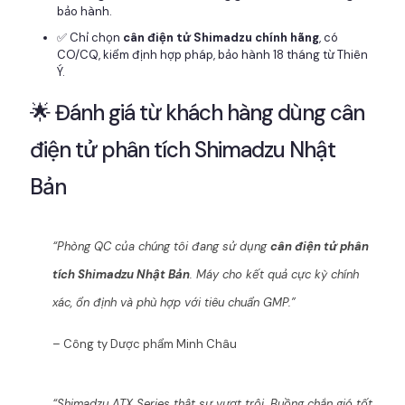
bảo hành.
✅ Chỉ chọn
cân điện tử Shimadzu chính hãng
, có
CO/CQ, kiểm định hợp pháp, bảo hành 18 tháng từ Thiên
Ý.
🌟 Đánh giá từ khách hàng dùng cân
điện tử phân tích Shimadzu Nhật
Bản
“Phòng QC của chúng tôi đang sử dụng
cân điện tử phân
tích Shimadzu Nhật Bản
. Máy cho kết quả cực kỳ chính
xác, ổn định và phù hợp với tiêu chuẩn GMP.”
– Công ty Dược phẩm Minh Châu
“Shimadzu ATX Series thật sự vượt trội. Buồng chắn gió tốt,