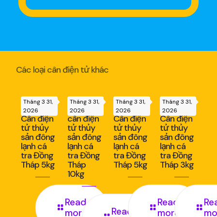
Các loại cân điện tử khác
Tháng 3 31,
Tháng 3 31,
Tháng 3 31,
Tháng 3 31,
2026
2026
2026
2026
Cân điện
cân điện
Cân điện
Cân điện
tử thủy
tử thủy
tử thủy
tử thủy
sản đông
sản đông
sản đông
sản đông
lạnh cá
lạnh cá
lạnh cá
lạnh cá
tra Đồng
tra Đồng
tra Đồng
tra Đồng
Tháp 5kg
Tháp
Tháp 5kg
Tháp 3kg
10kg
Read
Read
Re
Read
more
more
mo