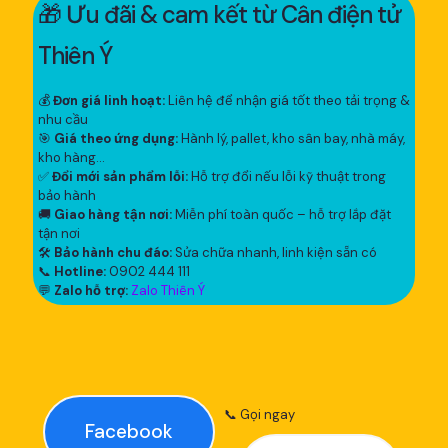
🎁 Ưu đãi & cam kết từ Cân điện tử
Thiên Ý
💰
Đơn giá linh hoạt:
Liên hệ để nhận giá tốt theo tải trọng &
nhu cầu
🎯
Giá theo ứng dụng:
Hành lý, pallet, kho sân bay, nhà máy,
kho hàng...
✅
Đổi mới sản phẩm lỗi:
Hỗ trợ đổi nếu lỗi kỹ thuật trong
bảo hành
🚚
Giao hàng tận nơi:
Miễn phí toàn quốc – hỗ trợ lắp đặt
tận nơi
🛠
Bảo hành chu đáo:
Sửa chữa nhanh, linh kiện sẵn có
📞
Hotline:
0902 444 111
💬
Zalo hỗ trợ:
Zalo Thiên Ý
📞 Gọi ngay
Facebook