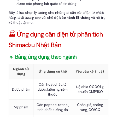
được các phòng lab quốc tế tin dùng.
Đây là lựa chọn lý tưởng cho những ai cần
cân điện tử chính
hãng, chất lượng cao
với chế độ
bảo hành 18 tháng
và hỗ trợ
kỹ thuật tận nơi.
🏭 Ứng dụng cân điện tử phân tích
Shimadzu Nhật Bản
🔸 Bảng ứng dụng theo ngành
Ngành sử
Ứng dụng cụ thể
Yêu cầu kỹ thuật
dụng
Cân hoạt chất, tá
Độ chia 0.0001 g,
Dược phẩm
dược, kiểm nghiệm
chuẩn GMP/ISO
thuốc
Cân peptide, retinol,
Chắn gió, chống
Mỹ phẩm
tinh chất dưỡng da
rung, CO/CQ