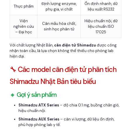
Định lượng enzyme,
Ổn định nhanh, dữ
Thực phẩm
phụ gia, vi chất
liệu xuất RS232
Viện
Hiệu chuẩn nội, dữ
Cân mẫu hóa chất,
nghiên cứu
liệu chuẩn ISO
sinh học phân tử
– Đại học
17025
Với chất lượng Nhật Bản,
cân điện tử Shimadzu
được công
nhận toàn cầu, là lựa chọn không thể thiếu cho phòng lab
hiện đại.
🔧 Các model cân điện tử phân tích
Shimadzu Nhật Bản tiêu biểu
🔸 Gợi ý sản phẩm
Shimadzu ATX Series
– độ chia 0.1 mg, buồng chắn gió,
hiệu chuẩn nội.
Shimadzu AUX Series
– cân vi lượng, dữ liệu ổn định,
phù hợp phòng lab y tế.