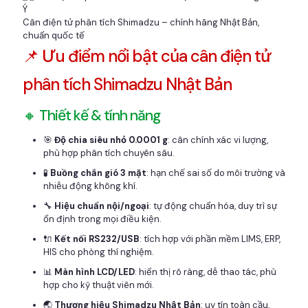
Cân điện tử phân tích Shimadzu – chính hãng Nhật Bản,
chuẩn quốc tế
📌 Ưu điểm nổi bật của cân điện tử
phân tích Shimadzu Nhật Bản
🔸 Thiết kế & tính năng
🎯
Độ chia siêu nhỏ 0.0001 g
: cân chính xác vi lượng,
phù hợp phân tích chuyên sâu.
🧪
Buồng chắn gió 3 mặt
: hạn chế sai số do môi trường và
nhiễu động không khí.
🔧
Hiệu chuẩn nội/ngoại
: tự động chuẩn hóa, duy trì sự
ổn định trong mọi điều kiện.
🔌
Kết nối RS232/USB
: tích hợp với phần mềm LIMS, ERP,
HIS cho phòng thí nghiệm.
📊
Màn hình LCD/LED
: hiển thị rõ ràng, dễ thao tác, phù
hợp cho kỹ thuật viên mới.
🌏
Thương hiệu Shimadzu Nhật Bản
: uy tín toàn cầu,