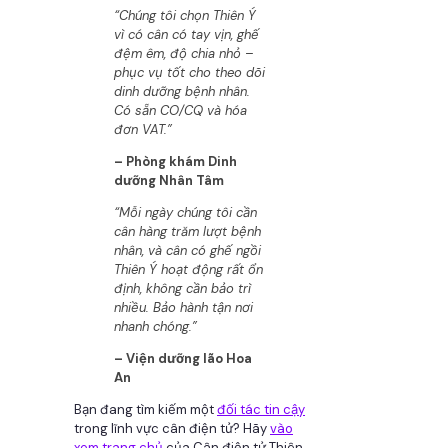
“Chúng tôi chọn Thiên Ý
vì có cân có tay vịn, ghế
đệm êm, độ chia nhỏ –
phục vụ tốt cho theo dõi
dinh dưỡng bệnh nhân.
Có sẵn CO/CQ và hóa
đơn VAT.”
– Phòng khám Dinh
dưỡng Nhân Tâm
“Mỗi ngày chúng tôi cần
cân hàng trăm lượt bệnh
nhân, và cân có ghế ngồi
Thiên Ý hoạt động rất ổn
định, không cần bảo trì
nhiều. Bảo hành tận nơi
nhanh chóng.”
– Viện dưỡng lão Hoa
An
Bạn đang tìm kiếm một
đối tác tin cậy
trong lĩnh vực cân điện tử? Hãy
vào
xem trang chủ
của Cân điện tử Thiên