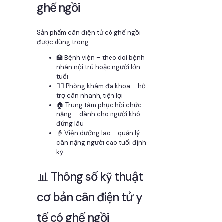
ghế ngồi
Sản phẩm cân điện tử có ghế ngồi
được dùng trong:
🏥 Bệnh viện – theo dõi bệnh
nhân nội trú hoặc người lớn
tuổi
👩‍⚕️ Phòng khám đa khoa – hỗ
trợ cân nhanh, tiện lợi
🏠 Trung tâm phục hồi chức
năng – dành cho người khó
đứng lâu
👵 Viện dưỡng lão – quản lý
cân nặng người cao tuổi định
kỳ
📊 Thông số kỹ thuật
cơ bản cân điện tử y
tế có ghế ngồi