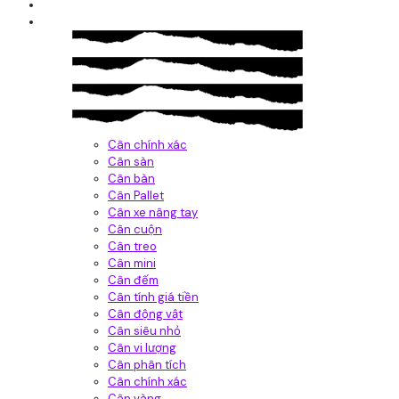
Giới thiệu
Sản Phẩm
Cân chính xác
Cân sàn
Cân bàn
Cân Pallet
Cân xe nâng tay
Cân cuộn
Cân treo
Cân mini
Cân đếm
Cân tính giá tiền
Cân động vật
Cân siêu nhỏ
Cân vi lượng
Cân phân tích
Cân chính xác
Cân vàng