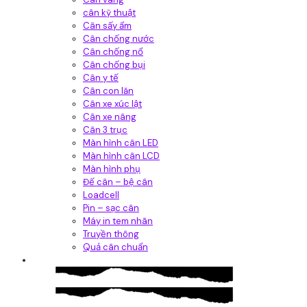
cân kỹ thuật
Cân sấy ẩm
Cân chống nước
Cân chống nổ
Cân chống bụi
Cân y tế
Cân con lăn
Cân xe xúc lật
Cân xe nâng
Cân 3 trục
Màn hình cân LED
Màn hình cân LCD
Màn hình phụ
Đế cân – bệ cân
Loadcell
Pin – sạc cân
Máy in tem nhãn
Truyền thông
Quả cân chuẩn
Hệ thống