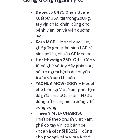
Detecto 6475 Chair Scale
–
Xuất xứ USA, tải trọng 250kg,
tay vịn chắc chắn, dùng cho
bệnh viện lớn và viện dưỡng
lão.
Kern MCB
– Model của Đức,
ghế gấp gọn, màn hình LCD rời,
pin sạc lâu, chuẩn CE Medical.
Healthweigh 250-CH
– Cân y
tế có ghế và tay đẩy phía sau,
hỗ trợ người bệnh di chuyển
trước và sau khi cân.
YAOHUA MCW-200Y
– Model
phổ biến tại Việt Nam, ghế đệm
dày, độ chia 50g, màn LED đỏ,
dùng tốt trong môi trường y tế
công cộng.
Thiên Ý MED-CHAIR150
–
Thiết kế theo chuẩn Việt Nam,
ghế có tay vịn, có bánh xe
khóa và kết nối RS232 – dùng
cho phòng khám vừa và nhỏ.