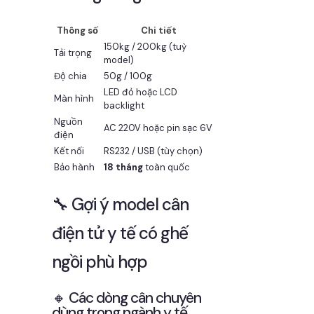
Thông số
Chi tiết
150kg / 200kg (tuỳ
Tải trọng
model)
Độ chia
50g / 100g
LED đỏ hoặc LCD
Màn hình
backlight
Nguồn
AC 220V hoặc pin sạc 6V
điện
Kết nối
RS232 / USB (tùy chọn)
Bảo hành
18 tháng
toàn quốc
🔧 Gợi ý model cân
điện tử y tế có ghế
ngồi phù hợp
🔸 Các dòng cân chuyên
dùng trong ngành y tế