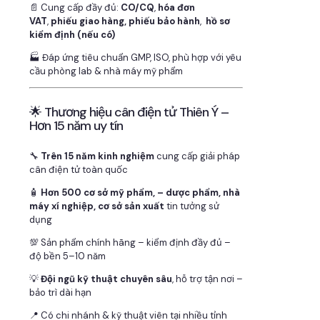
📄 Cung cấp đầy đủ:
CO/CQ
,
hóa đơn
VAT
,
phiếu giao hàng, phiếu bảo hành
,
hồ sơ
kiểm định (nếu có)
🏭 Đáp ứng tiêu chuẩn GMP, ISO, phù hợp với yêu
cầu phòng lab & nhà máy mỹ phẩm
🌟 Thương hiệu cân điện tử Thiên Ý –
Hơn 15 năm uy tín
🔧
Trên 15 năm kinh nghiệm
cung cấp giải pháp
cân điện tử toàn quốc
🧴
Hơn 500 cơ sở mỹ phẩm, – dược phẩm, nhà
máy xí nghiệp, cơ sở sản xuất
tin tưởng sử
dụng
💯 Sản phẩm chính hãng – kiểm định đầy đủ –
độ bền 5–10 năm
💡
Đội ngũ kỹ thuật chuyên sâu
, hỗ trợ tận nơi –
bảo trì dài hạn
📍 Có chi nhánh & kỹ thuật viên tại nhiều tỉnh