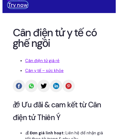
Try now
Cân điện tử y tế có
ghế ngồi
Cân điện tử giá rẻ
Cân y tế – sức khỏe
🎁 Ưu đãi & cam kết từ Cân
điện tử Thiên Ý
💰
Đơn giá linh hoạt:
Liên hệ để nhận giá
tốt theo tải trọng & nhu cầu