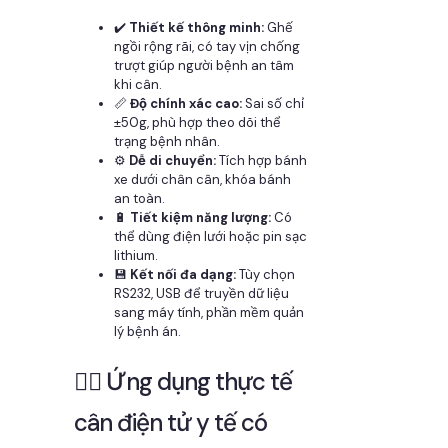
✔️
Thiết kế thông minh:
Ghế
ngồi rộng rãi, có tay vịn chống
trượt giúp người bệnh an tâm
khi cân.
📏
Độ chính xác cao:
Sai số chỉ
±50g, phù hợp theo dõi thể
trạng bệnh nhân.
⚙️
Dễ di chuyển:
Tích hợp bánh
xe dưới chân cân, khóa bánh
an toàn.
🔋
Tiết kiệm năng lượng:
Có
thể dùng điện lưới hoặc pin sạc
lithium.
💾
Kết nối đa dạng:
Tùy chọn
RS232, USB để truyền dữ liệu
sang máy tính, phần mềm quản
lý bệnh án.
🧑‍⚕️ Ứng dụng thực tế
cân điện tử y tế có