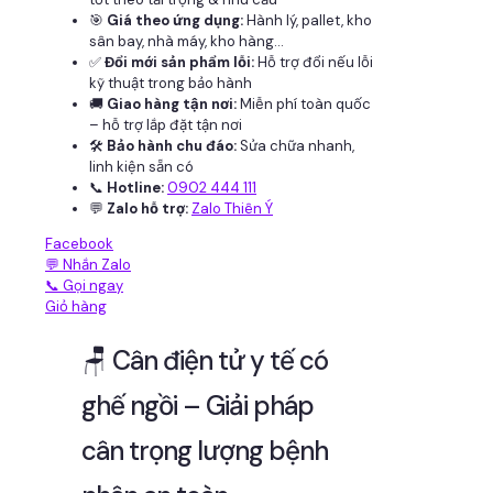
🎯
Giá theo ứng dụng:
Hành lý, pallet, kho
sân bay, nhà máy, kho hàng...
✅
Đổi mới sản phẩm lỗi:
Hỗ trợ đổi nếu lỗi
kỹ thuật trong bảo hành
🚚
Giao hàng tận nơi:
Miễn phí toàn quốc
– hỗ trợ lắp đặt tận nơi
🛠
Bảo hành chu đáo:
Sửa chữa nhanh,
linh kiện sẵn có
📞
Hotline:
0902 444 111
💬
Zalo hỗ trợ:
Zalo Thiên Ý
Facebook
💬 Nhắn Zalo
📞 Gọi ngay
Giỏ hàng
🪑 Cân điện tử y tế có
ghế ngồi – Giải pháp
cân trọng lượng bệnh