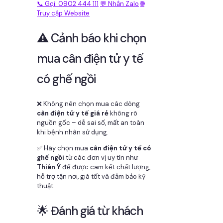
📞 Gọi: 0902 444 111
💬 Nhắn Zalo
🌐
Truy cập Website
⚠️ Cảnh báo khi chọn
mua cân điện tử y tế
có ghế ngồi
❌ Không nên chọn mua các dòng
cân điện tử y tế giá rẻ
không rõ
nguồn gốc – dễ sai số, mất an toàn
khi bệnh nhân sử dụng.
✅ Hãy chọn mua
cân điện tử y tế có
ghế ngồi
từ các đơn vị uy tín như
Thiên Ý
để được cam kết chất lượng,
hỗ trợ tận nơi, giá tốt và đảm bảo kỹ
thuật.
🌟 Đánh giá từ khách