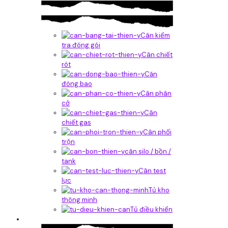
Cân kiểm
tra đóng gói
Cân chiết
rót
Căn
đóng bao
Cân phân
cở
Cân
chiết gas
Cân phối
trộn
cân silo / bồn /
tank
Cân test
lực
Tủ kho
thông minh
Tủ điều khiển
Phần mềm