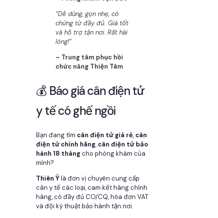
“Dễ dùng, gọn nhẹ, có
chứng từ đầy đủ. Giá tốt
và hỗ trợ tận nơi. Rất hài
lòng!”
– Trung tâm phục hồi
chức năng Thiện Tâm
💰 Báo giá cân điện tử
y tế có ghế ngồi
Bạn đang tìm
cân điện tử giá rẻ
,
cân
điện tử chính hãng
,
cân điện tử bảo
hành 18 tháng
cho phòng khám của
mình?
Thiên Ý
là đơn vị chuyên cung cấp
cân y tế các loại, cam kết hàng chính
hãng, có đầy đủ CO/CQ, hóa đơn VAT
và đội kỹ thuật bảo hành tận nơi.