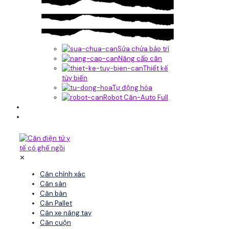
Sửa chửa bảo trì
Nâng cấp cân
Thiết kế
tùy biến
Tự động hóa
Robot Cân-Auto Full
Tin tức
Liên hệ
✕
Cân chính xác
Cân sàn
Cân bàn
Cân Pallet
Cân xe nâng tay
Cân cuộn