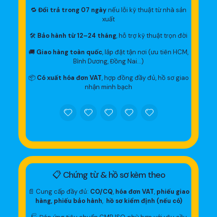
🔁
Đổi trả trong 07 ngày
nếu lỗi kỹ thuật từ nhà sản
xuất
🛠
Bảo hành từ 12–24 tháng
, hỗ trợ kỹ thuật trọn đời
🚚
Giao hàng toàn quốc
, lắp đặt tận nơi (ưu tiên HCM,
Bình Dương, Đồng Nai…)
📦
Có xuất hóa đơn VAT
, hợp đồng đầy đủ, hồ sơ giao
nhận minh bạch
📋 Chứng từ & hồ sơ kèm theo
📄 Cung cấp đầy đủ:
CO/CQ
,
hóa đơn VAT
,
phiếu giao
hàng, phiếu bảo hành
,
hồ sơ kiểm định (nếu có)