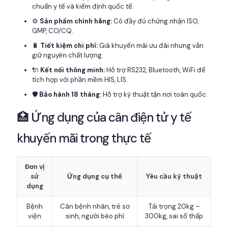
chuẩn y tế và kiểm định quốc tế.
⚙️
Sản phẩm chính hãng:
Có đầy đủ chứng nhận ISO,
GMP, CO/CQ.
🔋
Tiết kiệm chi phí:
Giá khuyến mãi ưu đãi nhưng vẫn
giữ nguyên chất lượng.
🔌
Kết nối thông minh:
Hỗ trợ RS232, Bluetooth, WiFi để
tích hợp với phần mềm HIS, LIS.
🛡️
Bảo hành 18 tháng:
Hỗ trợ kỹ thuật tận nơi toàn quốc.
🏥 Ứng dụng của cân điện tử y tế
khuyến mãi trong thực tế
Đơn vị
sử
Ứng dụng cụ thể
Yêu cầu kỹ thuật
dụng
Bệnh
Cân bệnh nhân, trẻ sơ
Tải trọng 20kg –
viện
sinh, người béo phì
300kg, sai số thấp