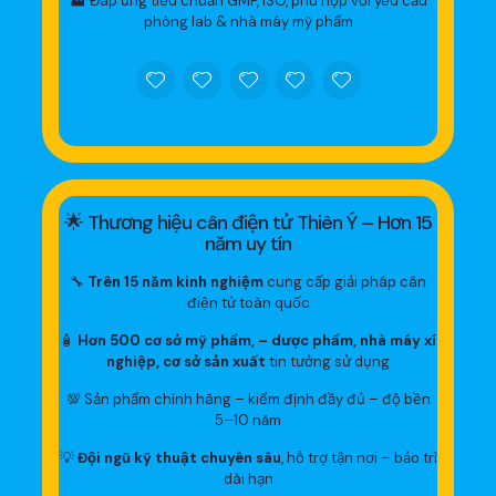
🏭 Đáp ứng tiêu chuẩn GMP, ISO, phù hợp với yêu cầu
phòng lab & nhà máy mỹ phẩm
🌟 Thương hiệu cân điện tử Thiên Ý – Hơn 15
năm uy tín
🔧
Trên 15 năm kinh nghiệm
cung cấp giải pháp cân
điện tử toàn quốc
🧴
Hơn 500 cơ sở mỹ phẩm, – dược phẩm, nhà máy xí
nghiệp, cơ sở sản xuất
tin tưởng sử dụng
💯 Sản phẩm chính hãng – kiểm định đầy đủ – độ bền
5–10 năm
💡
Đội ngũ kỹ thuật chuyên sâu
, hỗ trợ tận nơi – bảo trì
dài hạn