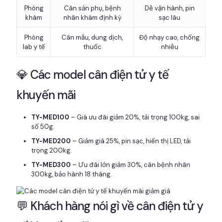
Phòng
Cân sản phụ, bệnh
Dễ vận hành, pin
khám
nhân khám định kỳ
sạc lâu
Phòng
Cân mẫu, dung dịch,
Độ nhạy cao, chống
lab y tế
thuốc
nhiễu
💎 Các model cân điện tử y tế
khuyến mãi
TY-MED100
– Giá ưu đãi giảm 20%, tải trọng 100kg, sai
số 50g.
TY-MED200
– Giảm giá 25%, pin sạc, hiển thị LED, tải
trọng 200kg.
TY-MED300
– Ưu đãi lớn giảm 30%, cân bệnh nhân
300kg, bảo hành 18 tháng.
💬 Khách hàng nói gì về cân điện tử y