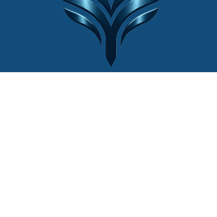
© 2022 Website by
Cân Điện Tử Thiên
Ý®
| Mọi quyền được bảo lưu.
Liên hệ với chúng tôi
+84 (0)902444111
lienhe@canthieny.com