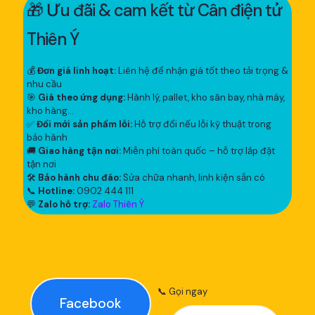
🎁 Ưu đãi & cam kết từ Cân điện tử
Thiên Ý
💰
Đơn giá linh hoạt:
Liên hệ để nhận giá tốt theo tải trọng &
nhu cầu
🎯
Giá theo ứng dụng:
Hành lý, pallet, kho sân bay, nhà máy,
kho hàng...
✅
Đổi mới sản phẩm lỗi:
Hỗ trợ đổi nếu lỗi kỹ thuật trong
bảo hành
🚚
Giao hàng tận nơi:
Miễn phí toàn quốc – hỗ trợ lắp đặt
tận nơi
🛠
Bảo hành chu đáo:
Sửa chữa nhanh, linh kiện sẵn có
📞
Hotline:
0902 444 111
💬
Zalo hỗ trợ:
Zalo Thiên Ý
📞 Gọi ngay
Facebook