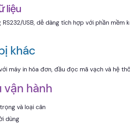
 liệu
 RS232/USB, dễ dàng tích hợp với phần mềm kế
bị khác
với máy in hóa đơn, đầu đọc mã vạch và hệ th
u vận hành
rọng và loại cân
ời dùng