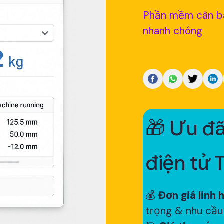
Phần mềm cân bàn
nhanh chóng
🎁 Ưu đã
điện tử 
💰
Đơn giá linh 
trọng & nhu cầu