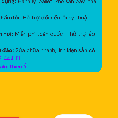
 dụng:
Hành lý, pallet, kho sân bay, nhà
hẩm lỗi:
Hỗ trợ đổi nếu lỗi kỹ thuật
 nơi:
Miễn phí toàn quốc – hỗ trợ lắp
 đáo:
Sửa chữa nhanh, linh kiện sẵn có
 444 111
alo Thiên Ý