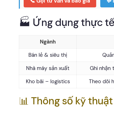
📞 Gọi tư vấn và báo giá
💬
🏭 Ứng dụng thực t
Ngành
Bán lẻ & siêu thị
Quản
Nhà máy sản xuất
Ghi nhận 
Kho bãi – logistics
Theo dõi 
📊 Thông số kỹ thuậ