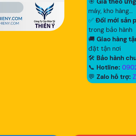
🎯
Giá theo ứng
máy, kho hàng...
✅
Đổi mới sản p
trong bảo hành
🚚
Giao hàng tận
đặt tận nơi
🛠
Bảo hành chu
📞
Hotline:
0902
💬
Zalo hỗ trợ:
Z