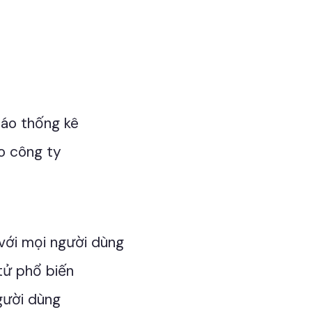
 cáo thống kê
go công ty
 với mọi người dùng
tử phổ biến
gười dùng