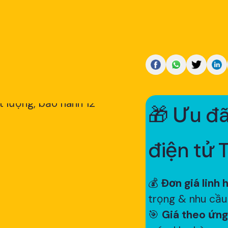
🎁 Ưu đã
điện tử 
💰
Đơn giá linh 
trọng & nhu cầu
🎯
Giá theo ứng