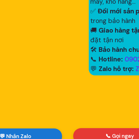
máy, kho hàng...
✅
Đổi mới sản p
trong bảo hành
🚚
Giao hàng tận
đặt tận nơi
🛠
Bảo hành chu
📞
Hotline:
0902
💬
Zalo hỗ trợ:
Z
📞 Gọi ngay
💬 Nhắn Zalo