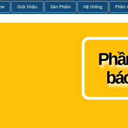
me
Giới thiệu
Sản Phẩm
Hệ thống
Phần
Phầ
báo