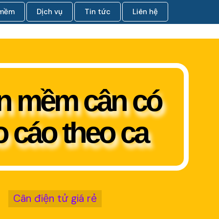
 mềm
Dịch vụ
Tin tức
Liên hệ
n mềm cân có
 cáo theo ca
Cân điện tử giá rẻ