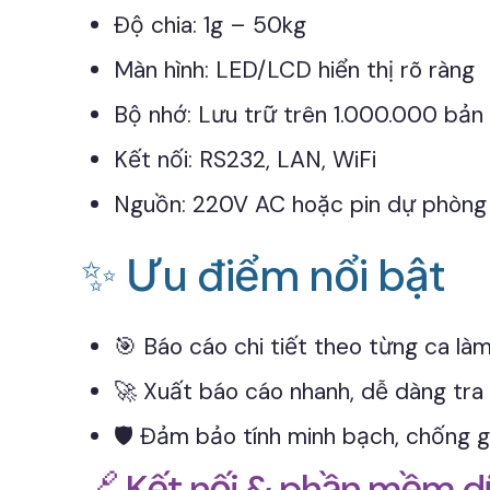
Độ chia: 1g – 50kg
Màn hình: LED/LCD hiển thị rõ ràng
Bộ nhớ: Lưu trữ trên 1.000.000 bản 
Kết nối: RS232, LAN, WiFi
Nguồn: 220V AC hoặc pin dự phòng
✨ Ưu điểm nổi bật
🎯 Báo cáo chi tiết theo từng ca làm
🚀 Xuất báo cáo nhanh, dễ dàng tra
🛡️ Đảm bảo tính minh bạch, chống g
🔗 Kết nối & phần mềm dữ