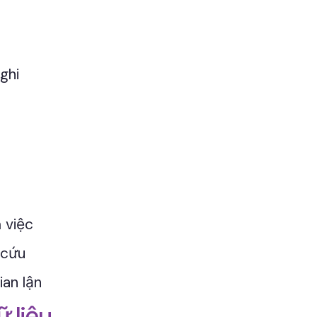
ghi
 việc
 cứu
ian lận
 liệu