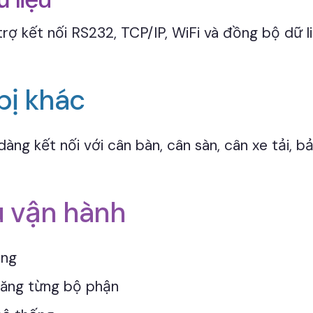
ợ kết nối RS232, TCP/IP, WiFi và đồng bộ dữ l
bị khác
g kết nối với cân bàn, cân sàn, cân xe tải, bả
u vận hành
ộng
năng từng bộ phận