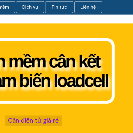
 mềm
Dịch vụ
Tin tức
Liên hệ
n mềm cân kết
ảm biến loadcell
Cân điện tử giá rẻ