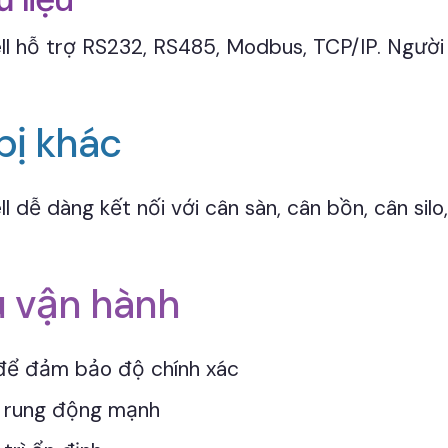
l hỗ trợ RS232, RS485, Modbus, TCP/IP. Người 
bị khác
 dễ dàng kết nối với cân sàn, cân bồn, cân silo
u vận hành
để đảm bảo độ chính xác
nh rung động mạnh