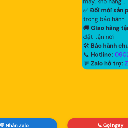
máy, kho hàng...
✅
Đổi mới sản p
trong bảo hành
🚚
Giao hàng tận
đặt tận nơi
🛠
Bảo hành chu
📞
Hotline:
0902
💬
Zalo hỗ trợ:
Z
📞 Gọi ngay
💬 Nhắn Zalo