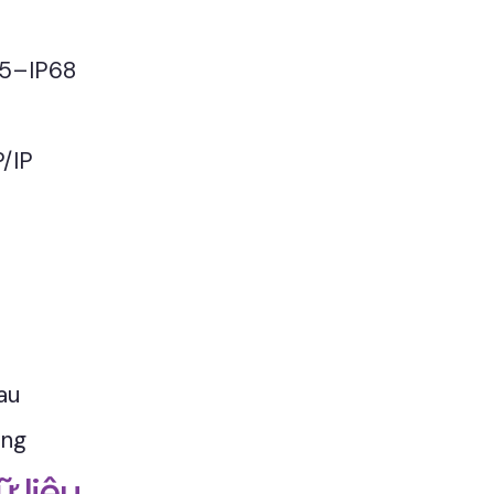
65–IP68
/IP
au
ộng
 liệu