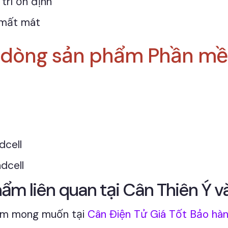
trì ổn định
h mất mát
o dòng sản phẩm Phần mề
dcell
dcell
m liên quan tại Cân Thiên Ý và
hẩm mong muốn tại
Cân Điện Tử Giá Tốt Bảo hàn