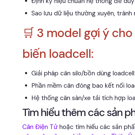
Định kỳ hiệu chuẩn hệ thống để duy 
Sao lưu dữ liệu thường xuyên, trán
🛒 3 model gợi ý ch
biến loadcell:
Giải pháp cân silo/bồn dùng loadcell
Phần mềm cân đóng bao kết nối loa
Hệ thống cân sàn/xe tải tích hợp loa
Tìm hiểu thêm các sản phẩ
Cân Điện Tử
hoặc tìm hiểu các sản p