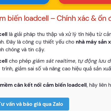
 biến loadcell – Chính xác & ổn 
ell
là giải pháp thu thập và xử lý tín hiệu từ cả
nh. Đây là công cụ thiết yếu cho
nhà máy sản x
h chóng và tin cậy.
ell
cho phép
giám sát realtime
,
tự động lưu d
 trình, giảm sai số và nâng cao hiệu quả sản xuấ
mềm cân kết nối cảm biến loadcell
, hãy liên
Tư vấn và báo giá qua Zalo