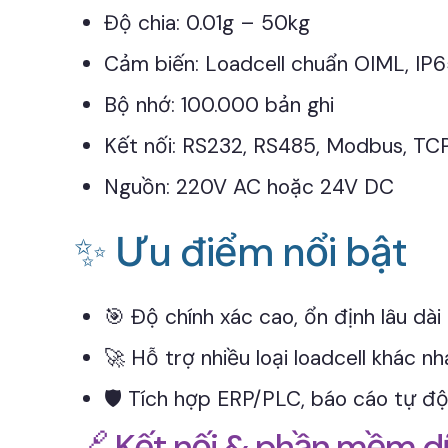
Độ chia: 0.01g – 50kg
Cảm biến: Loadcell chuẩn OIML, IP
Bộ nhớ: 100.000 bản ghi
Kết nối: RS232, RS485, Modbus, TCP
Nguồn: 220V AC hoặc 24V DC
✨ Ưu điểm nổi bật
🎯 Độ chính xác cao, ổn định lâu dài
🚀 Hỗ trợ nhiều loại loadcell khác nh
🛡️ Tích hợp ERP/PLC, báo cáo tự đ
🔗 Kết nối & phần mềm dữ