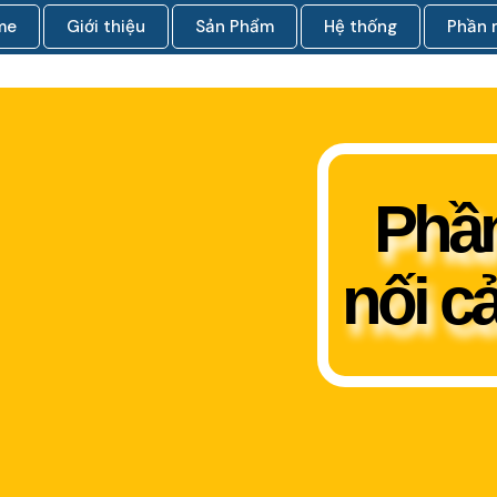
me
Giới thiệu
Sản Phẩm
Hệ thống
Phần
Phầ
nối c