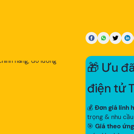
🎁 Ưu đã
điện tử 
💰
Đơn giá linh 
trọng & nhu cầu
🎯
Giá theo ứng