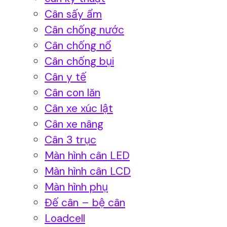
Cân sấy ẩm
Cân chống nước
Cân chống nổ
Cân chống bụi
Cân y tế
Cân con lăn
Cân xe xúc lật
Cân xe nâng
Cân 3 trục
Màn hình cân LED
Màn hình cân LCD
Màn hình phụ
Đế cân – bệ cân
Loadcell