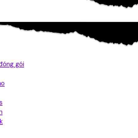
đóng gói
ao
s
n
nk