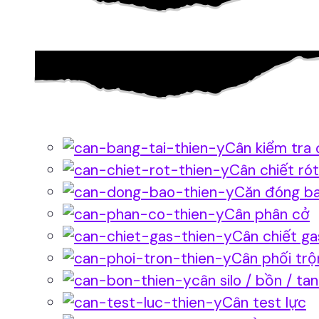
Cân kiểm tra 
Cân chiết rót
Căn đóng b
Cân phân cở
Cân chiết ga
Cân phối trộ
cân silo / bồn / ta
Cân test lực