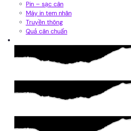
Pin – sạc cân
Máy in tem nhãn
Truyền thông
Quả cân chuẩn
Hệ thống