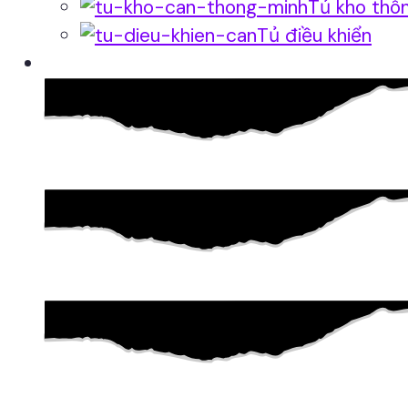
Tủ kho thô
Tủ điều khiển
Phần mềm