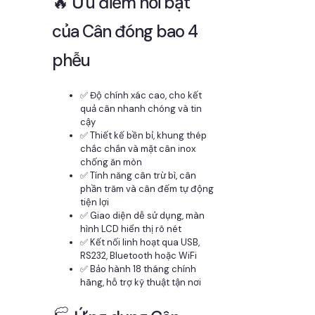
🔥 Ưu điểm nổi bật
của Cân đóng bao 4
phễu
✅ Độ chính xác cao, cho kết
quả cân nhanh chóng và tin
cậy
✅ Thiết kế bền bỉ, khung thép
chắc chắn và mặt cân inox
chống ăn mòn
✅ Tính năng cân trừ bì, cân
phần trăm và cân đếm tự động
tiện lợi
✅ Giao diện dễ sử dụng, màn
hình LCD hiển thị rõ nét
✅ Kết nối linh hoạt qua USB,
RS232, Bluetooth hoặc WiFi
✅ Bảo hành 18 tháng chính
hãng, hỗ trợ kỹ thuật tận nơi