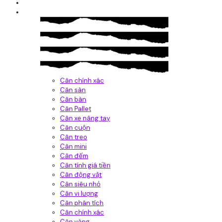
Giới thiệu
Sản Phẩm
Cân chính xác
Cân sàn
Cân bàn
Cân Pallet
Cân xe nâng tay
Cân cuộn
Cân treo
Cân mini
Cân đếm
Cân tính giá tiền
Cân động vật
Cân siêu nhỏ
Cân vi lượng
Cân phân tích
Cân chính xác
Cân vàng