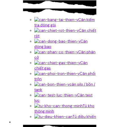
Cân kiểm
tra đóng gói
Cân chiết
rót
Căn
đóng bao
Cân phân
cở
Cân
chiết gas
Cân phối
trộn
cân silo / bồn /
tank
Cân test
lực
Tủ kho
thông minh
Tủ điều khiển
Phần mềm