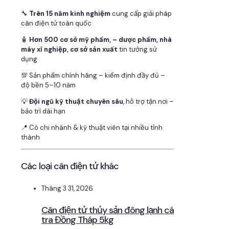
🔧
Trên 15 năm kinh nghiệm
cung cấp giải pháp
cân điện tử toàn quốc
🧴
Hơn 500 cơ sở mỹ phẩm, – dược phẩm, nhà
máy xí nghiệp, cơ sở sản xuất
tin tưởng sử
dụng
💯 Sản phẩm chính hãng – kiểm định đầy đủ –
độ bền 5–10 năm
💡
Đội ngũ kỹ thuật chuyên sâu
, hỗ trợ tận nơi –
bảo trì dài hạn
📍 Có chi nhánh & kỹ thuật viên tại nhiều tỉnh
thành
Các loại cân điện tử khác
Tháng 3 31, 2026
Cân điện tử thủy sản đông lạnh cá
tra Đồng Tháp 5kg