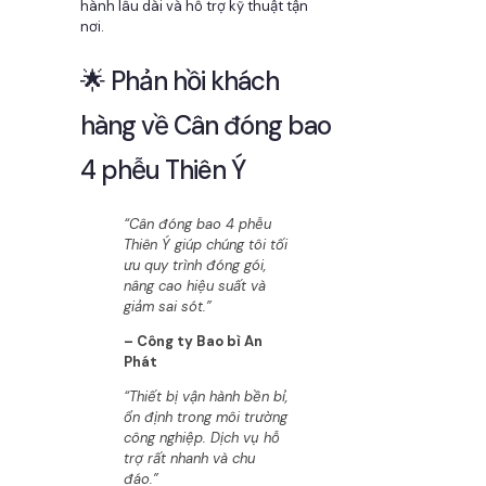
hành lâu dài và hỗ trợ kỹ thuật tận
nơi.
🌟 Phản hồi khách
hàng về Cân đóng bao
4 phễu Thiên Ý
“Cân đóng bao 4 phễu
Thiên Ý giúp chúng tôi tối
ưu quy trình đóng gói,
nâng cao hiệu suất và
giảm sai sót.”
– Công ty Bao bì An
Phát
“Thiết bị vận hành bền bỉ,
ổn định trong môi trường
công nghiệp. Dịch vụ hỗ
trợ rất nhanh và chu
đáo.”