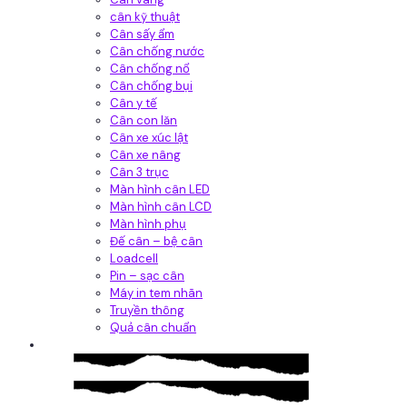
cân kỹ thuật
Cân sấy ẩm
Cân chống nước
Cân chống nổ
Cân chống bụi
Cân y tế
Cân con lăn
Cân xe xúc lật
Cân xe nâng
Cân 3 trục
Màn hình cân LED
Màn hình cân LCD
Màn hình phụ
Đế cân – bệ cân
Loadcell
Pin – sạc cân
Máy in tem nhãn
Truyền thông
Quả cân chuẩn
Hệ thống