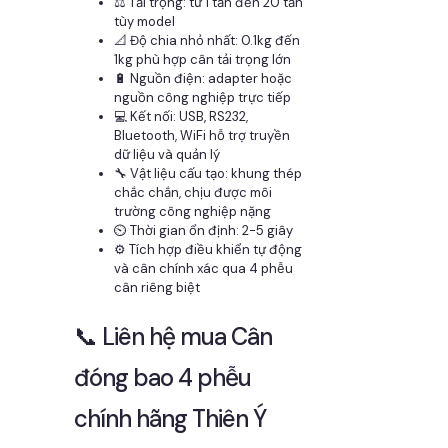
⚖️ Tải trọng: từ 1 tấn đến 20 tấn
tùy model
📐 Độ chia nhỏ nhất: 0.1kg đến
1kg phù hợp cân tải trọng lớn
🔋 Nguồn điện: adapter hoặc
nguồn công nghiệp trực tiếp
💻 Kết nối: USB, RS232,
Bluetooth, WiFi hỗ trợ truyền
dữ liệu và quản lý
🔧 Vật liệu cấu tạo: khung thép
chắc chắn, chịu được môi
trường công nghiệp nặng
⏲️ Thời gian ổn định: 2-5 giây
⚙️ Tích hợp điều khiển tự động
và cân chính xác qua 4 phễu
cân riêng biệt
📞 Liên hệ mua Cân
đóng bao 4 phễu
chính hãng Thiên Ý