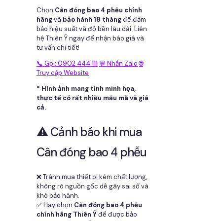
Chọn
Cân đóng bao 4 phễu chính
hãng
và
bảo hành 18 tháng
để đảm
bảo hiệu suất và độ bền lâu dài. Liên
hệ Thiên Ý ngay để nhận báo giá và
tư vấn chi tiết!
📞 Gọi: 0902 444 111
💬 Nhắn Zalo
🌐
Truy cập Website
* Hình ảnh mang tính minh họa,
thực tế có rất nhiều mẫu mã và giá
cả.
⚠️ Cảnh báo khi mua
Cân đóng bao 4 phễu
❌ Tránh mua thiết bị kém chất lượng,
không rõ nguồn gốc dễ gây sai số và
khó bảo hành.
✅ Hãy chọn
Cân đóng bao 4 phễu
chính hãng Thiên Ý
để được bảo