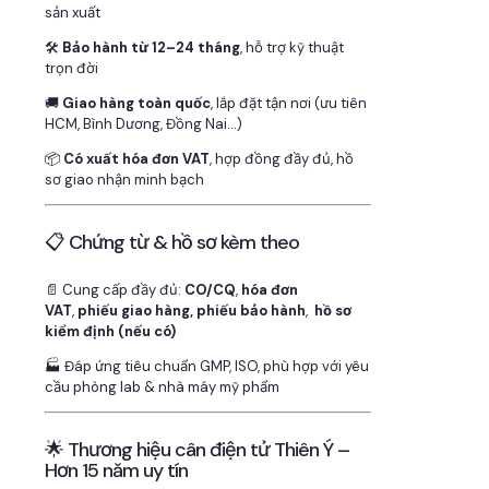
sản xuất
🛠
Bảo hành từ 12–24 tháng
, hỗ trợ kỹ thuật
trọn đời
🚚
Giao hàng toàn quốc
, lắp đặt tận nơi (ưu tiên
HCM, Bình Dương, Đồng Nai…)
📦
Có xuất hóa đơn VAT
, hợp đồng đầy đủ, hồ
sơ giao nhận minh bạch
📋 Chứng từ & hồ sơ kèm theo
📄 Cung cấp đầy đủ:
CO/CQ
,
hóa đơn
VAT
,
phiếu giao hàng, phiếu bảo hành
,
hồ sơ
kiểm định (nếu có)
🏭 Đáp ứng tiêu chuẩn GMP, ISO, phù hợp với yêu
cầu phòng lab & nhà máy mỹ phẩm
🌟 Thương hiệu cân điện tử Thiên Ý –
Hơn 15 năm uy tín