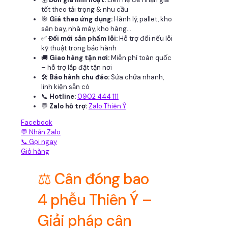
tốt theo tải trọng & nhu cầu
🎯
Giá theo ứng dụng:
Hành lý, pallet, kho
sân bay, nhà máy, kho hàng...
✅
Đổi mới sản phẩm lỗi:
Hỗ trợ đổi nếu lỗi
kỹ thuật trong bảo hành
🚚
Giao hàng tận nơi:
Miễn phí toàn quốc
– hỗ trợ lắp đặt tận nơi
🛠
Bảo hành chu đáo:
Sửa chữa nhanh,
linh kiện sẵn có
📞
Hotline:
0902 444 111
💬
Zalo hỗ trợ:
Zalo Thiên Ý
Facebook
💬 Nhắn Zalo
📞 Gọi ngay
Giỏ hàng
⚖️ Cân đóng bao
4 phễu Thiên Ý –
Giải pháp cân