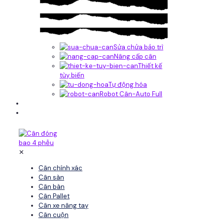
Sửa chửa bảo trì
Nâng cấp cân
Thiết kế
tùy biến
Tự động hóa
Robot Cân-Auto Full
Tin tức
Liên hệ
✕
Cân chính xác
Cân sàn
Cân bàn
Cân Pallet
Cân xe nâng tay
Cân cuộn