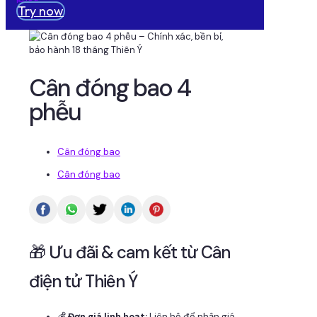
Try now
Cân đóng bao 4
phễu
Cân đóng bao
Cân đóng bao
🎁 Ưu đãi & cam kết từ Cân
điện tử Thiên Ý
💰
Đơn giá linh hoạt:
Liên hệ để nhận giá