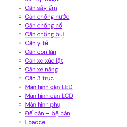
Cân sấy ẩm
Cân chống nước
Cân chống nổ
Cân chống bụi
Cân y tế
Cân con lăn
Cân xe xúc lật
Cân xe nâng
Cân 3 trục
Màn hình cân LED
Màn hình cân LCD
Màn hình phụ
Đế cân – bệ cân
Loadcell