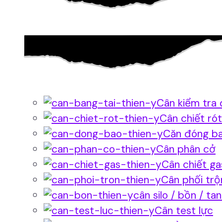
Cân kiểm tra 
Cân chiết rót
Căn đóng b
Cân phân cở
Cân chiết ga
Cân phối trộ
cân silo / bồn / ta
Cân test lực