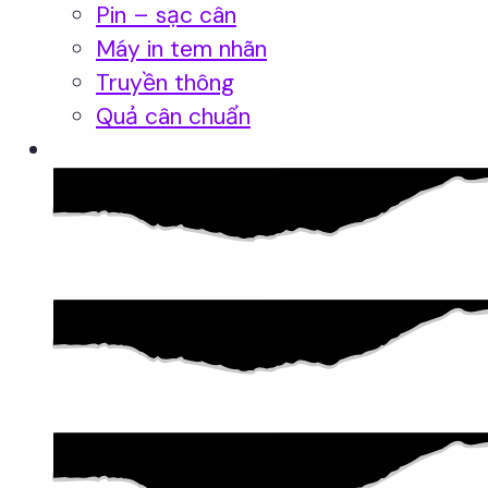
Pin – sạc cân
Máy in tem nhãn
Truyền thông
Quả cân chuẩn
Hệ thống