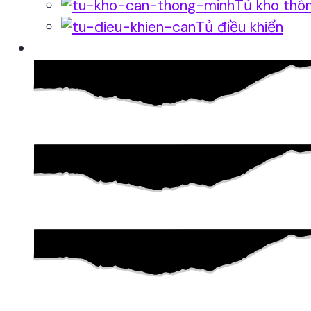
Tủ kho thô
Tủ điều khiển
Phần mềm