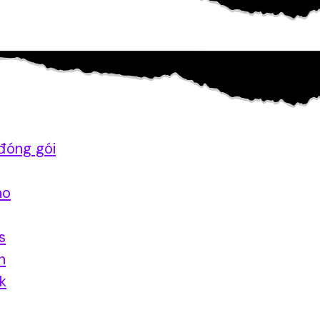
đóng gói
ao
s
n
nk