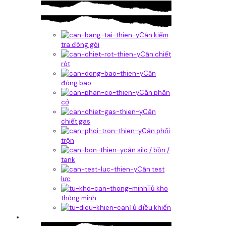
Cân kiểm
tra đóng gói
Cân chiết
rót
Căn
đóng bao
Cân phân
cở
Cân
chiết gas
Cân phối
trộn
cân silo / bồn /
tank
Cân test
lực
Tủ kho
thông minh
Tủ điều khiển
Phần mềm