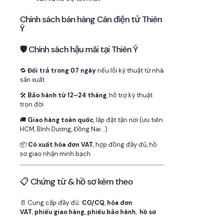
Chính sách bán hàng Cân điện tử Thiên
Ý
🛡 Chính sách hậu mãi tại Thiên Ý
🔁
Đổi trả trong 07 ngày
nếu lỗi kỹ thuật từ nhà
sản xuất
🛠
Bảo hành từ 12–24 tháng
, hỗ trợ kỹ thuật
trọn đời
🚚
Giao hàng toàn quốc
, lắp đặt tận nơi (ưu tiên
HCM, Bình Dương, Đồng Nai…)
📦
Có xuất hóa đơn VAT
, hợp đồng đầy đủ, hồ
sơ giao nhận minh bạch
📋 Chứng từ & hồ sơ kèm theo
📄 Cung cấp đầy đủ:
CO/CQ
,
hóa đơn
VAT
,
phiếu giao hàng, phiếu bảo hành
,
hồ sơ