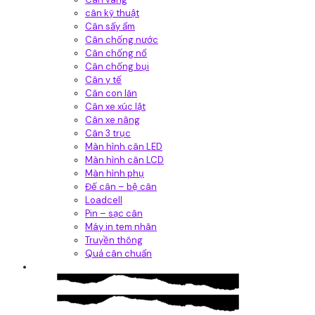
cân kỹ thuật
Cân sấy ẩm
Cân chống nước
Cân chống nổ
Cân chống bụi
Cân y tế
Cân con lăn
Cân xe xúc lật
Cân xe nâng
Cân 3 trục
Màn hình cân LED
Màn hình cân LCD
Màn hình phụ
Đế cân – bệ cân
Loadcell
Pin – sạc cân
Máy in tem nhãn
Truyền thông
Quả cân chuẩn
Hệ thống