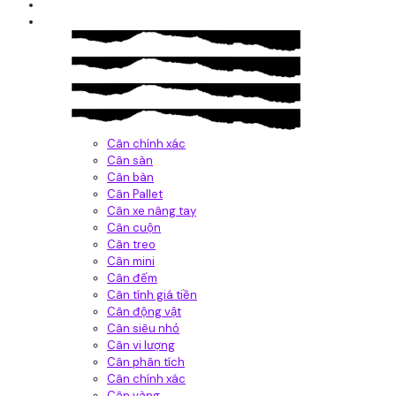
Giới thiệu
Sản Phẩm
Cân chính xác
Cân sàn
Cân bàn
Cân Pallet
Cân xe nâng tay
Cân cuộn
Cân treo
Cân mini
Cân đếm
Cân tính giá tiền
Cân động vật
Cân siêu nhỏ
Cân vi lượng
Cân phân tích
Cân chính xác
Cân vàng