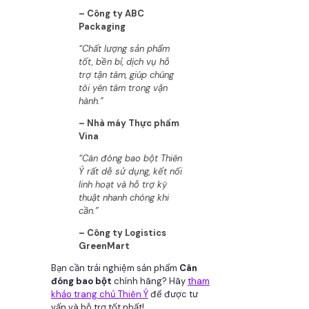
– Công ty ABC
Packaging
“Chất lượng sản phẩm
tốt, bền bỉ, dịch vụ hỗ
trợ tận tâm, giúp chúng
tôi yên tâm trong vận
hành.”
– Nhà máy Thực phẩm
Vina
“Cân đóng bao bột Thiên
Ý rất dễ sử dụng, kết nối
linh hoạt và hỗ trợ kỹ
thuật nhanh chóng khi
cần.”
– Công ty Logistics
GreenMart
Bạn cần trải nghiệm sản phẩm
Cân
đóng bao bột
chính hãng? Hãy
tham
khảo trang chủ Thiên Ý
để được tư
vấn và hỗ trợ tốt nhất!