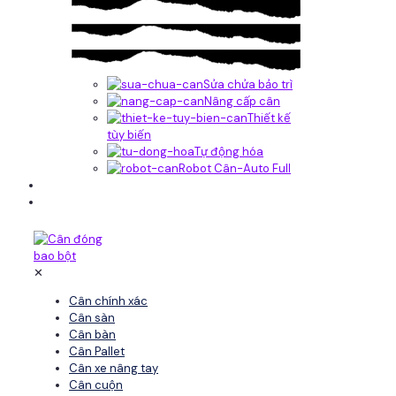
Sửa chửa bảo trì
Nâng cấp cân
Thiết kế
tùy biến
Tự động hóa
Robot Cân-Auto Full
Tin tức
Liên hệ
✕
Cân chính xác
Cân sàn
Cân bàn
Cân Pallet
Cân xe nâng tay
Cân cuộn