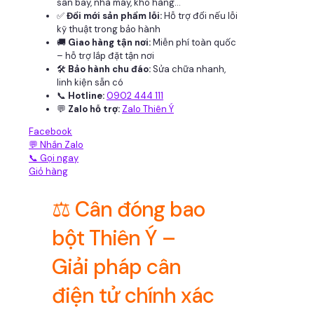
sân bay, nhà máy, kho hàng...
✅
Đổi mới sản phẩm lỗi:
Hỗ trợ đổi nếu lỗi
kỹ thuật trong bảo hành
🚚
Giao hàng tận nơi:
Miễn phí toàn quốc
– hỗ trợ lắp đặt tận nơi
🛠
Bảo hành chu đáo:
Sửa chữa nhanh,
linh kiện sẵn có
📞
Hotline:
0902 444 111
💬
Zalo hỗ trợ:
Zalo Thiên Ý
Facebook
💬 Nhắn Zalo
📞 Gọi ngay
Giỏ hàng
⚖️ Cân đóng bao
bột Thiên Ý –
Giải pháp cân
điện tử chính xác