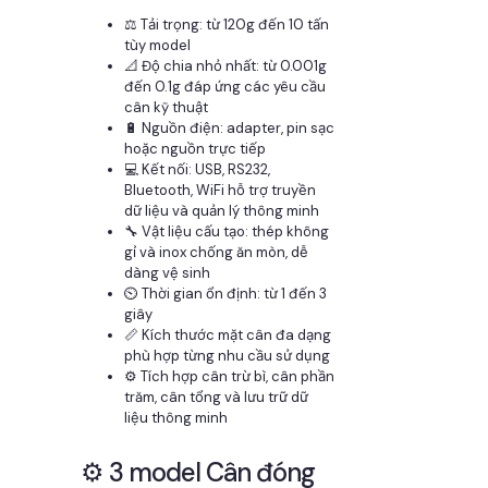
⚖️ Tải trọng: từ 120g đến 10 tấn
tùy model
📐 Độ chia nhỏ nhất: từ 0.001g
đến 0.1g đáp ứng các yêu cầu
cân kỹ thuật
🔋 Nguồn điện: adapter, pin sạc
hoặc nguồn trực tiếp
💻 Kết nối: USB, RS232,
Bluetooth, WiFi hỗ trợ truyền
dữ liệu và quản lý thông minh
🔧 Vật liệu cấu tạo: thép không
gỉ và inox chống ăn mòn, dễ
dàng vệ sinh
⏲️ Thời gian ổn định: từ 1 đến 3
giây
📏 Kích thước mặt cân đa dạng
phù hợp từng nhu cầu sử dụng
⚙️ Tích hợp cân trừ bì, cân phần
trăm, cân tổng và lưu trữ dữ
liệu thông minh
⚙️ 3 model Cân đóng