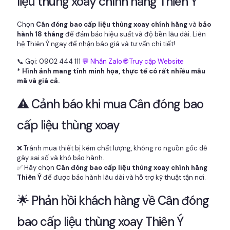
liệu thùng xoay chính hãng Thiên Ý
Chọn
Cân đóng bao cấp liệu thùng xoay chính hãng
và
bảo
hành 18 tháng
để đảm bảo hiệu suất và độ bền lâu dài. Liên
hệ Thiên Ý ngay để nhận báo giá và tư vấn chi tiết!
📞 Gọi: 0902 444 111
💬 Nhắn Zalo
🌐 Truy cập Website
* Hình ảnh mang tính minh họa, thực tế có rất nhiều mẫu
mã và giá cả.
⚠️ Cảnh báo khi mua Cân đóng bao
cấp liệu thùng xoay
❌ Tránh mua thiết bị kém chất lượng, không rõ nguồn gốc dễ
gây sai số và khó bảo hành.
✅ Hãy chọn
Cân đóng bao cấp liệu thùng xoay chính hãng
Thiên Ý
để được bảo hành lâu dài và hỗ trợ kỹ thuật tận nơi.
🌟 Phản hồi khách hàng về Cân đóng
bao cấp liệu thùng xoay Thiên Ý