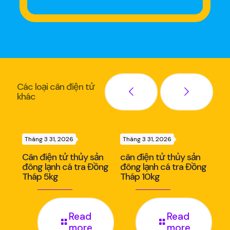
Các loại cân điện tử
khác
Tháng 3 31, 2026
Tháng 3 31, 2026
Thá
ản
Cân điện tử thủy sản
cân điện tử thủy sản
Câ
nh
đông lạnh cá tra Đồng
đông lạnh cá tra Đồng
đô
Tháp 5kg
Tháp 10kg
Th
Read
Read
more
more