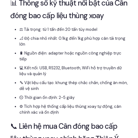
📊 Thông số kỹ thuật nổi bật của Cân
đóng bao cấp liệu thùng xoay
⚖️ Tải trọng: từ 1 tấn đến 20 tấn tùy model
📐 Độ chia nhỏ nhất: 0.1kg đến 1kg phù hợp cân tải trọng
lớn
🔋 Nguồn điện: adapter hoặc nguồn công nghiệp trực
tiếp
💻 Kết nối: USB, RS232, Bluetooth, WiFi hỗ trợ truyền dữ
liệu và quản lý
🔧 Vật liệu cấu tạo: khung thép chắc chắn, chống ăn mòn,
dễ vệ sinh
⏲️ Thời gian ổn định: 2-5 giây
⚙️ Tích hợp hệ thống cấp liệu thùng xoay tự động, cân
chính xác và ổn định
📞 Liên hệ mua Cân đóng bao cấp