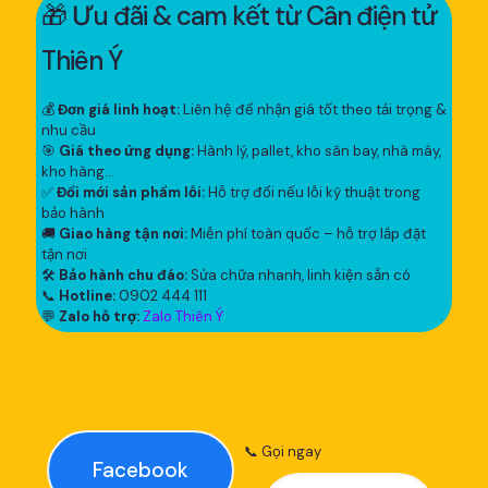
🎁 Ưu đãi & cam kết từ Cân điện tử
Thiên Ý
💰
Đơn giá linh hoạt:
Liên hệ để nhận giá tốt theo tải trọng &
nhu cầu
🎯
Giá theo ứng dụng:
Hành lý, pallet, kho sân bay, nhà máy,
kho hàng...
✅
Đổi mới sản phẩm lỗi:
Hỗ trợ đổi nếu lỗi kỹ thuật trong
bảo hành
🚚
Giao hàng tận nơi:
Miễn phí toàn quốc – hỗ trợ lắp đặt
tận nơi
🛠
Bảo hành chu đáo:
Sửa chữa nhanh, linh kiện sẵn có
📞
Hotline:
0902 444 111
💬
Zalo hỗ trợ:
Zalo Thiên Ý
📞 Gọi ngay
Facebook