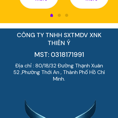
CÔNG TY TNHH SXTMDV XNK
THIÊN Ý
MST: 0318171991
Địa chỉ : 80/18/32 Đường Thạnh Xuân
52 ,Phường Thới An , Thành Phố Hồ Chí
Minh.