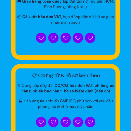
🚚
Giao hàng toàn quốc
, lắp đặt tận nơi (ưu tiên HCM,
Bình Dương, Đồng Nai…)
📦
Có xuất hóa đơn VAT
, hợp đồng đầy đủ, hồ sơ giao
nhận minh bạch
📋 Chứng từ & hồ sơ kèm theo
📄 Cung cấp đầy đủ:
CO/CQ
,
hóa đơn VAT
,
phiếu giao
hàng, phiếu bảo hành
,
hồ sơ kiểm định (nếu có)
🏭 Đáp ứng tiêu chuẩn GMP, ISO, phù hợp với yêu cầu
phòng lab & nhà máy mỹ phẩm