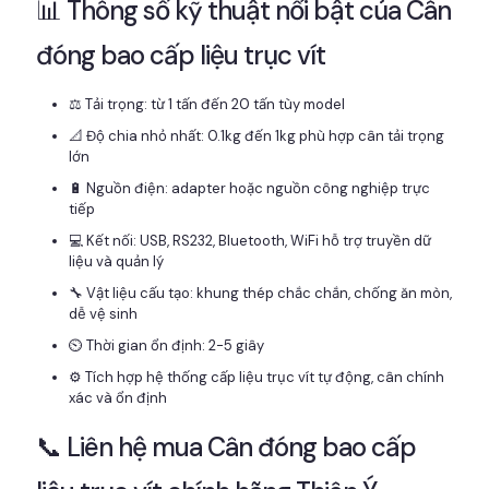
📊 Thông số kỹ thuật nổi bật của Cân
đóng bao cấp liệu trục vít
⚖️ Tải trọng: từ 1 tấn đến 20 tấn tùy model
📐 Độ chia nhỏ nhất: 0.1kg đến 1kg phù hợp cân tải trọng
lớn
🔋 Nguồn điện: adapter hoặc nguồn công nghiệp trực
tiếp
💻 Kết nối: USB, RS232, Bluetooth, WiFi hỗ trợ truyền dữ
liệu và quản lý
🔧 Vật liệu cấu tạo: khung thép chắc chắn, chống ăn mòn,
dễ vệ sinh
⏲️ Thời gian ổn định: 2-5 giây
⚙️ Tích hợp hệ thống cấp liệu trục vít tự động, cân chính
xác và ổn định
📞 Liên hệ mua Cân đóng bao cấp