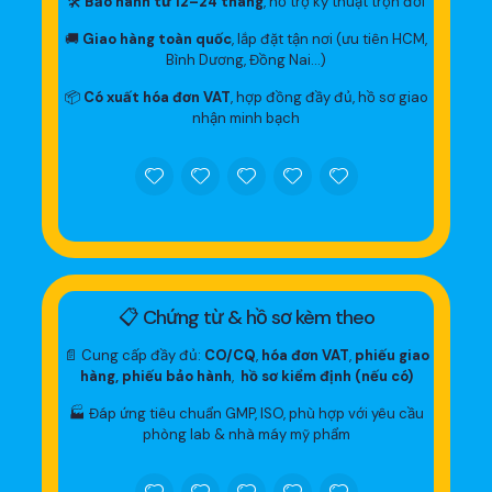
🛠
Bảo hành từ 12–24 tháng
, hỗ trợ kỹ thuật trọn đời
🚚
Giao hàng toàn quốc
, lắp đặt tận nơi (ưu tiên HCM,
Bình Dương, Đồng Nai…)
📦
Có xuất hóa đơn VAT
, hợp đồng đầy đủ, hồ sơ giao
nhận minh bạch
📋 Chứng từ & hồ sơ kèm theo
📄 Cung cấp đầy đủ:
CO/CQ
,
hóa đơn VAT
,
phiếu giao
hàng, phiếu bảo hành
,
hồ sơ kiểm định (nếu có)
🏭 Đáp ứng tiêu chuẩn GMP, ISO, phù hợp với yêu cầu
phòng lab & nhà máy mỹ phẩm