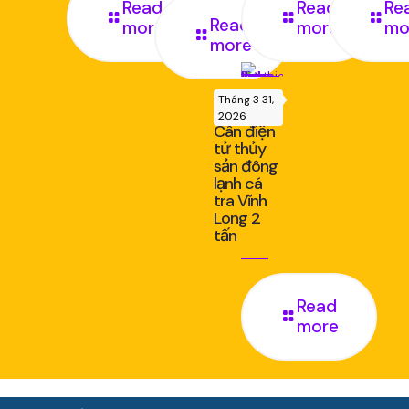
Read
Read
Re
Read
more
more
mo
more
Tháng 3 31,
2026
Cân điện
tử thủy
sản đông
lạnh cá
tra Vĩnh
Long 2
tấn
Read
more