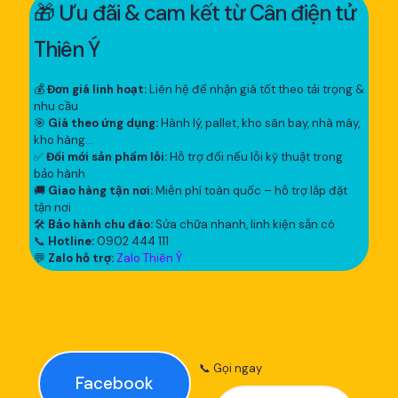
🎁 Ưu đãi & cam kết từ Cân điện tử
Thiên Ý
💰
Đơn giá linh hoạt:
Liên hệ để nhận giá tốt theo tải trọng &
nhu cầu
🎯
Giá theo ứng dụng:
Hành lý, pallet, kho sân bay, nhà máy,
kho hàng...
✅
Đổi mới sản phẩm lỗi:
Hỗ trợ đổi nếu lỗi kỹ thuật trong
bảo hành
🚚
Giao hàng tận nơi:
Miễn phí toàn quốc – hỗ trợ lắp đặt
tận nơi
🛠
Bảo hành chu đáo:
Sửa chữa nhanh, linh kiện sẵn có
📞
Hotline:
0902 444 111
💬
Zalo hỗ trợ:
Zalo Thiên Ý
📞 Gọi ngay
Facebook