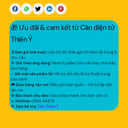
🎁 Ưu đãi & cam kết từ Cân điện tử
Thiên Ý
💰
Đơn giá linh hoạt:
Liên hệ để nhận giá tốt theo tải trọng &
nhu cầu
🎯
Giá theo ứng dụng:
Hành lý, pallet, kho sân bay, nhà máy,
kho hàng...
✅
Đổi mới sản phẩm lỗi:
Hỗ trợ đổi nếu lỗi kỹ thuật trong
bảo hành
🚚
Giao hàng tận nơi:
Miễn phí toàn quốc – hỗ trợ lắp đặt
tận nơi
🛠
Bảo hành chu đáo:
Sửa chữa nhanh, linh kiện sẵn có
📞
Hotline:
0902 444 111
💬
Zalo hỗ trợ:
Zalo Thiên Ý