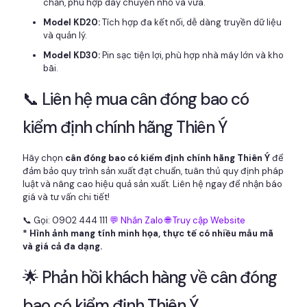
chắn, phù hợp dây chuyền nhỏ và vừa.
Model KD20:
Tích hợp đa kết nối, dễ dàng truyền dữ liệu
và quản lý.
Model KD30:
Pin sạc tiện lợi, phù hợp nhà máy lớn và kho
bãi.
📞 Liên hệ mua cân đóng bao có
kiểm định chính hãng Thiên Ý
Hãy chọn
cân đóng bao có kiểm định chính hãng Thiên Ý
để
đảm bảo quy trình sản xuất đạt chuẩn, tuân thủ quy định pháp
luật và nâng cao hiệu quả sản xuất. Liên hệ ngay để nhận báo
giá và tư vấn chi tiết!
📞 Gọi: 0902 444 111
💬 Nhắn Zalo
🌐 Truy cập Website
* Hình ảnh mang tính minh họa, thực tế có nhiều mẫu mã
và giá cả đa dạng.
🌟 Phản hồi khách hàng về cân đóng
bao có kiểm định Thiên Ý