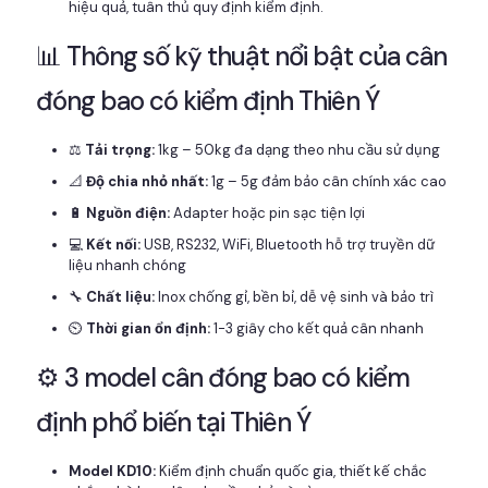
hiệu quả, tuân thủ quy định kiểm định.
📊 Thông số kỹ thuật nổi bật của cân
đóng bao có kiểm định Thiên Ý
⚖️
Tải trọng:
1kg – 50kg đa dạng theo nhu cầu sử dụng
📐
Độ chia nhỏ nhất:
1g – 5g đảm bảo cân chính xác cao
🔋
Nguồn điện:
Adapter hoặc pin sạc tiện lợi
💻
Kết nối:
USB, RS232, WiFi, Bluetooth hỗ trợ truyền dữ
liệu nhanh chóng
🔧
Chất liệu:
Inox chống gỉ, bền bỉ, dễ vệ sinh và bảo trì
⏲️
Thời gian ổn định:
1-3 giây cho kết quả cân nhanh
⚙️ 3 model cân đóng bao có kiểm
định phổ biến tại Thiên Ý
Model KD10:
Kiểm định chuẩn quốc gia, thiết kế chắc