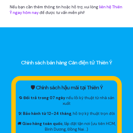
Nếu bạn cần thêm thông tin hoặc hỗ trợ, vui lòng
liên hệ Thiên
Ý ngay hôm nay
để được tư vấn miễn phí!
Chính sách bán hàng Cân điện tử Thiên Ý
🛡 Chính sách hậu mãi tại Thiên Ý
🔁
Đổi trả trong 07 ngày
nếu lỗi kỹ thuật từ nhà sản
xuất
🛠
Bảo hành từ 12–24 tháng
, hỗ trợ kỹ thuật trọn đời
🚚
Giao hàng toàn quốc
, lắp đặt tận nơi (ưu tiên HCM,
Bình Dương, Đồng Nai…)