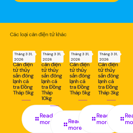
Các loại cân điện tử khác
Tháng 3 31,
Tháng 3 31,
Tháng 3 31,
Tháng 3 31,
2026
2026
2026
2026
Cân điện
cân điện
Cân điện
Cân điện
tử thủy
tử thủy
tử thủy
tử thủy
sản đông
sản đông
sản đông
sản đông
lạnh cá
lạnh cá
lạnh cá
lạnh cá
tra Đồng
tra Đồng
tra Đồng
tra Đồng
Tháp 5kg
Tháp
Tháp 5kg
Tháp 3kg
10kg
Read
Read
Re
Read
more
more
mo
more