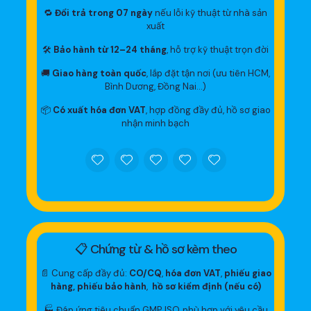
🔁
Đổi trả trong 07 ngày
nếu lỗi kỹ thuật từ nhà sản
xuất
🛠
Bảo hành từ 12–24 tháng
, hỗ trợ kỹ thuật trọn đời
🚚
Giao hàng toàn quốc
, lắp đặt tận nơi (ưu tiên HCM,
Bình Dương, Đồng Nai…)
📦
Có xuất hóa đơn VAT
, hợp đồng đầy đủ, hồ sơ giao
nhận minh bạch
📋 Chứng từ & hồ sơ kèm theo
📄 Cung cấp đầy đủ:
CO/CQ
,
hóa đơn VAT
,
phiếu giao
hàng, phiếu bảo hành
,
hồ sơ kiểm định (nếu có)
🏭 Đáp ứng tiêu chuẩn GMP, ISO, phù hợp với yêu cầu