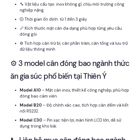
🔧 Vật liệu cấu tạo: inox không gỉ, chịu môi trường công
nghiệp nặng
⏲️ Thời gian ổn định: từ 1 đến 3 giây
📏 Kích thước mặt cân đa dạng phù hợp từng yêu cầu
đóng gói
⚙️ Tích hợp cân trừ bì, cân phần trăm, cân tổng và lưu trữ
dữ liệu thông minh
⚙️ 3 model cân đóng bao ngành thức
ăn gia súc phổ biến tại Thiên Ý
Model A10
– Mặt cân inox, thiết kế công nghiệp, phù hợp
đóng bao cám viên.
Model B20
– Độ chính xác cao, tích hợp cân đếm và kết
nối RS232.
Model C30
– Pin sạc tiện lợi, màn hình LCD lớn, dễ sử
dụng trong kho bãi.