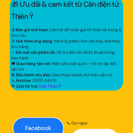
🎁 Ưu đãi & cam kết từ Cân điện tử
Thiên Ý
💰
Đơn giá linh hoạt:
Liên hệ để nhận giá tốt theo tải trọng &
nhu cầu
🎯
Giá theo ứng dụng:
Hành lý, pallet, kho sân bay, nhà máy,
kho hàng...
✅
Đổi mới sản phẩm lỗi:
Hỗ trợ đổi nếu lỗi kỹ thuật trong
bảo hành
🚚
Giao hàng tận nơi:
Miễn phí toàn quốc – hỗ trợ lắp đặt
tận nơi
🛠
Bảo hành chu đáo:
Sửa chữa nhanh, linh kiện sẵn có
📞
Hotline:
0902 444 111
💬
Zalo hỗ trợ:
Zalo Thiên Ý
📞 Gọi ngay
Facebook