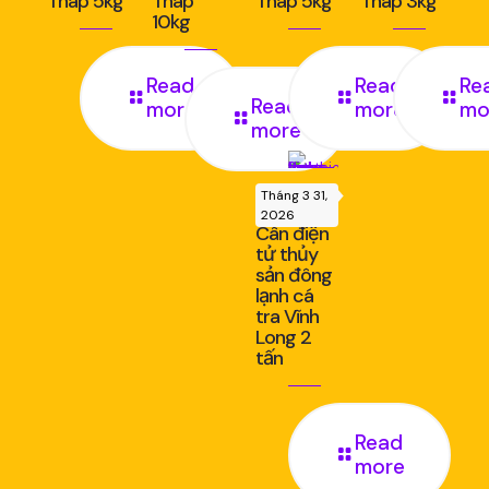
Tháp 5kg
Tháp
Tháp 5kg
Tháp 3kg
10kg
Read
Read
Re
Read
more
more
mo
more
Tháng 3 31,
2026
Cân điện
tử thủy
sản đông
lạnh cá
tra Vĩnh
Long 2
tấn
Read
more