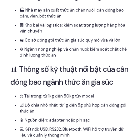
🏭 Nhà máy sản xuất thức ăn chăn nuôi: cân đóng bao
cám, viên, bột thức ăn
🏢 Kho bãi và logistics: kiểm soát trọng lượng hàng hóa
vận chuyển
🏪 Cơ sở đóng gói thức ăn gia súc quy mô vừa và lớn
⚙️ Ngành nông nghiệp và chăn nuôi: kiểm soát chặt chẽ
định lượng thức ăn
📊 Thông số kỹ thuật nổi bật của cân
đóng bao ngành thức ăn gia súc
⚖️ Tải trọng: từ 1kg đến 50kg tùy model
📐 Độ chia nhỏ nhất: từ 1g đến 5g phù hợp cân đóng gói
thức ăn
🔋 Nguồn điện: adapter hoặc pin sạc
💻 Kết nối: USB, RS232, Bluetooth, WiFi hỗ trợ truyền dữ
liệu và quản lý thông minh