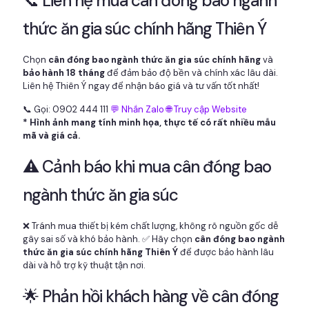
📞 Liên hệ mua cân đóng bao ngành
thức ăn gia súc chính hãng Thiên Ý
Chọn
cân đóng bao ngành thức ăn gia súc chính hãng
và
bảo hành 18 tháng
để đảm bảo độ bền và chính xác lâu dài.
Liên hệ Thiên Ý ngay để nhận báo giá và tư vấn tốt nhất!
📞 Gọi: 0902 444 111
💬 Nhắn Zalo
🌐 Truy cập Website
* Hình ảnh mang tính minh họa, thực tế có rất nhiều mẫu
mã và giá cả.
⚠️ Cảnh báo khi mua cân đóng bao
ngành thức ăn gia súc
❌ Tránh mua thiết bị kém chất lượng, không rõ nguồn gốc dễ
gây sai số và khó bảo hành. ✅ Hãy chọn
cân đóng bao ngành
thức ăn gia súc chính hãng Thiên Ý
để được bảo hành lâu
dài và hỗ trợ kỹ thuật tận nơi.
🌟 Phản hồi khách hàng về cân đóng