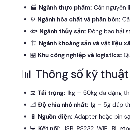
🏭
Ngành thực phẩm:
Cân nguyên l
⚙️
Ngành hóa chất và phân bón:
Cân
🐟
Ngành thủy sản:
Đóng bao hải sả
🏗️
Ngành khoáng sản và vật liệu x
🏪
Khu công nghiệp và logistics:
Qu
📊 Thông số kỹ thuật
⚖️
Tải trọng:
1kg – 50kg đa dạng th
📐
Độ chia nhỏ nhất:
1g – 5g đáp ứ
🔋
Nguồn điện:
Adapter hoặc pin sạc
💻
Kết nối:
USB, RS232, WiFi, Blueto