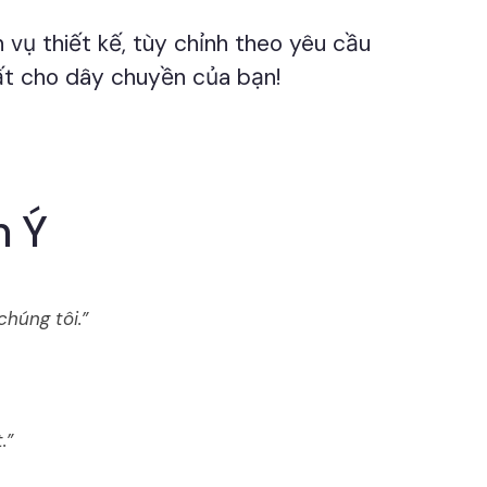
 vụ thiết kế, tùy chỉnh theo yêu cầu
hất cho dây chuyền của bạn!
n Ý
húng tôi.”
.”