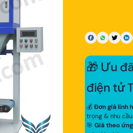
🎁 Ưu đã
điện tử 
💰
Đơn giá linh 
trọng & nhu cầu
🎯
Giá theo ứng