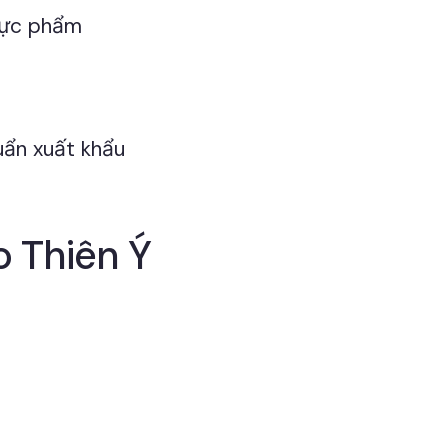
hực phẩm
uẩn xuất khẩu
o Thiên Ý