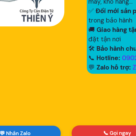
máy, kho hàng...
✅
Đổi mới sản p
trong bảo hành
🚚
Giao hàng tận
đặt tận nơi
🛠
Bảo hành chu
📞
Hotline:
0902
💬
Zalo hỗ trợ:
Z
📞 Gọi ngay
💬 Nhắn Zalo