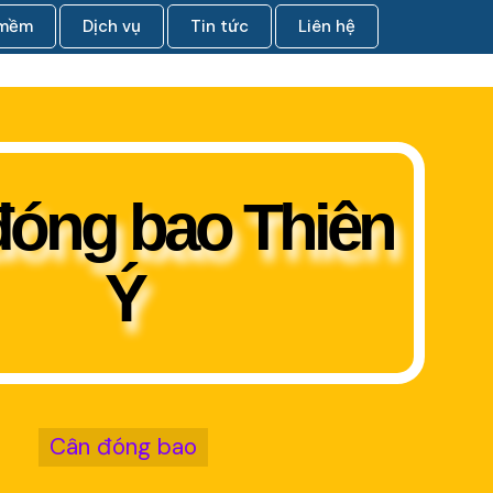
 mềm
Dịch vụ
Tin tức
Liên hệ
đóng bao Thiên
Ý
Cân đóng bao