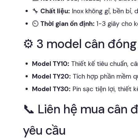
🔧
Chất liệu:
Inox không gỉ, bền bỉ, d
⏲️
Thời gian ổn định:
1-3 giây cho k
⚙️ 3 model cân đóng 
Model TY10:
Thiết kế tiêu chuẩn, c
Model TY20:
Tích hợp phần mềm quả
Model TY30:
Pin sạc tiện lợi, thiết
📞 Liên hệ mua cân đ
yêu cầu