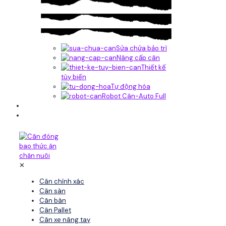
Sửa chửa bảo trì
Nâng cấp cân
Thiết kế
tùy biến
Tự động hóa
Robot Cân-Auto Full
Tin tức
Liên hệ
✕
Cân chính xác
Cân sàn
Cân bàn
Cân Pallet
Cân xe nâng tay