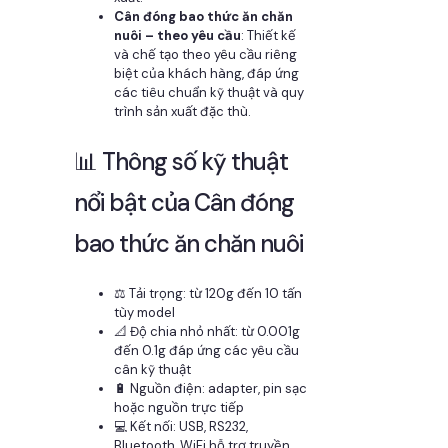
Cân đóng bao thức ăn chăn
nuôi – theo yêu cầu
: Thiết kế
và chế tạo theo yêu cầu riêng
biệt của khách hàng, đáp ứng
các tiêu chuẩn kỹ thuật và quy
trình sản xuất đặc thù.
📊 Thông số kỹ thuật
nổi bật của Cân đóng
bao thức ăn chăn nuôi
⚖️ Tải trọng: từ 120g đến 10 tấn
tùy model
📐 Độ chia nhỏ nhất: từ 0.001g
đến 0.1g đáp ứng các yêu cầu
cân kỹ thuật
🔋 Nguồn điện: adapter, pin sạc
hoặc nguồn trực tiếp
💻 Kết nối: USB, RS232,
Bluetooth, WiFi hỗ trợ truyền