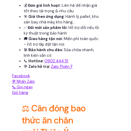
💰
Đơn giá linh hoạt:
Liên hệ để nhận giá
tốt theo tải trọng & nhu cầu
🎯
Giá theo ứng dụng:
Hành lý, pallet, kho
sân bay, nhà máy, kho hàng...
✅
Đổi mới sản phẩm lỗi:
Hỗ trợ đổi nếu lỗi
kỹ thuật trong bảo hành
🚚
Giao hàng tận nơi:
Miễn phí toàn quốc
– hỗ trợ lắp đặt tận nơi
🛠
Bảo hành chu đáo:
Sửa chữa nhanh,
linh kiện sẵn có
📞
Hotline:
0902 444 111
💬
Zalo hỗ trợ:
Zalo Thiên Ý
Facebook
💬 Nhắn Zalo
📞 Gọi ngay
Giỏ hàng
⚖️ Cân đóng bao
thức ăn chăn