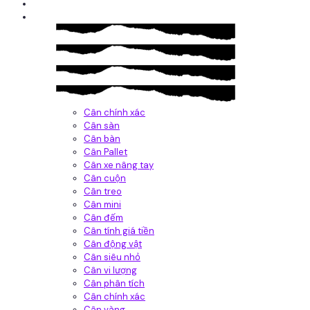
Giới thiệu
Sản Phẩm
Cân chính xác
Cân sàn
Cân bàn
Cân Pallet
Cân xe nâng tay
Cân cuộn
Cân treo
Cân mini
Cân đếm
Cân tính giá tiền
Cân động vật
Cân siêu nhỏ
Cân vi lượng
Cân phân tích
Cân chính xác
Cân vàng