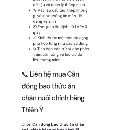
dữ liệu và quản lý thông minh
🔧 Vật liệu cấu tạo: thép không
gỉ và inox chống ăn mòn, dễ
dàng vệ sinh
⏲️ Thời gian ổn định: từ 1 đến 3
giây
📏 Kích thước mặt cân đa dạng
phù hợp từng nhu cầu sử dụng
⚙️ Tích hợp cân trừ bì, cân phần
trăm, cân tổng và lưu trữ dữ
liệu thông minh
📞 Liên hệ mua Cân
đóng bao thức ăn
chăn nuôi chính hãng
Thiên Ý
Chọn
Cân đóng bao thức ăn chăn
nuôi chính hãng
và
bảo hành 18