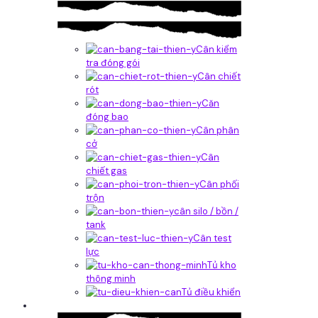
Cân kiểm
tra đóng gói
Cân chiết
rót
Căn
đóng bao
Cân phân
cở
Cân
chiết gas
Cân phối
trộn
cân silo / bồn /
tank
Cân test
lực
Tủ kho
thông minh
Tủ điều khiển
Phần mềm