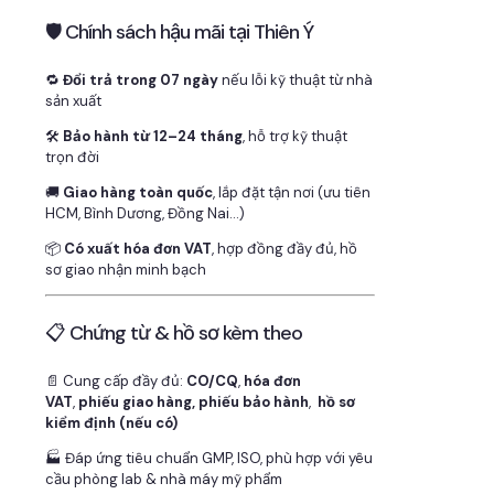
🛡 Chính sách hậu mãi tại Thiên Ý
🔁
Đổi trả trong 07 ngày
nếu lỗi kỹ thuật từ nhà
sản xuất
🛠
Bảo hành từ 12–24 tháng
, hỗ trợ kỹ thuật
trọn đời
🚚
Giao hàng toàn quốc
, lắp đặt tận nơi (ưu tiên
HCM, Bình Dương, Đồng Nai…)
📦
Có xuất hóa đơn VAT
, hợp đồng đầy đủ, hồ
sơ giao nhận minh bạch
📋 Chứng từ & hồ sơ kèm theo
📄 Cung cấp đầy đủ:
CO/CQ
,
hóa đơn
VAT
,
phiếu giao hàng, phiếu bảo hành
,
hồ sơ
kiểm định (nếu có)
🏭 Đáp ứng tiêu chuẩn GMP, ISO, phù hợp với yêu
cầu phòng lab & nhà máy mỹ phẩm