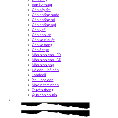
cân kỹ thuật
Cân sấy ẩm
Cân chống nước
Cân chống nổ
Cân chống bụi
Cân y tế
Cân con lăn
Cân xe xúc lật
Cân xe nâng
Cân 3 trục
Màn hình cân LED
Màn hình cân LCD
Màn hình phụ
Đế cân – bệ cân
Loadcell
Pin – sạc cân
Máy in tem nhãn
Truyền thông
Quả cân chuẩn
Hệ thống