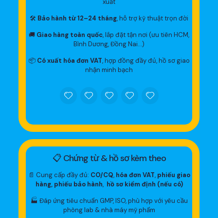
xuất
🛠
Bảo hành từ 12–24 tháng
, hỗ trợ kỹ thuật trọn đời
🚚
Giao hàng toàn quốc
, lắp đặt tận nơi (ưu tiên HCM,
Bình Dương, Đồng Nai…)
📦
Có xuất hóa đơn VAT
, hợp đồng đầy đủ, hồ sơ giao
nhận minh bạch
📋 Chứng từ & hồ sơ kèm theo
📄 Cung cấp đầy đủ:
CO/CQ
,
hóa đơn VAT
,
phiếu giao
hàng, phiếu bảo hành
,
hồ sơ kiểm định (nếu có)
🏭 Đáp ứng tiêu chuẩn GMP, ISO, phù hợp với yêu cầu
phòng lab & nhà máy mỹ phẩm