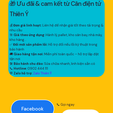
🎁 Ưu đãi & cam kết từ Cân điện tử
Thiên Ý
💰
Đơn giá linh hoạt:
Liên hệ để nhận giá tốt theo tải trọng &
nhu cầu
🎯
Giá theo ứng dụng:
Hành lý, pallet, kho sân bay, nhà máy,
kho hàng...
✅
Đổi mới sản phẩm lỗi:
Hỗ trợ đổi nếu lỗi kỹ thuật trong
bảo hành
🚚
Giao hàng tận nơi:
Miễn phí toàn quốc – hỗ trợ lắp đặt
tận nơi
🛠
Bảo hành chu đáo:
Sửa chữa nhanh, linh kiện sẵn có
📞
Hotline:
0902 444 111
💬
Zalo hỗ trợ:
Zalo Thiên Ý
📞 Gọi ngay
Facebook