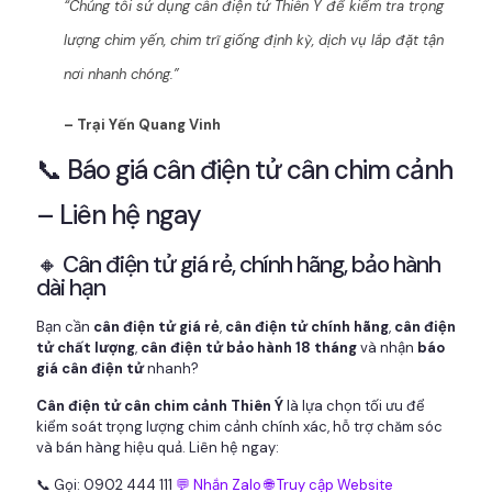
“Chúng tôi sử dụng cân điện tử Thiên Ý để kiểm tra trọng
lượng chim yến, chim trĩ giống định kỳ, dịch vụ lắp đặt tận
nơi nhanh chóng.”
– Trại Yến Quang Vinh
📞 Báo giá cân điện tử cân chim cảnh
– Liên hệ ngay
🔸 Cân điện tử giá rẻ, chính hãng, bảo hành
dài hạn
Bạn cần
cân điện tử giá rẻ
,
cân điện tử chính hãng
,
cân điện
tử chất lượng
,
cân điện tử bảo hành 18 tháng
và nhận
báo
giá cân điện tử
nhanh?
Cân điện tử cân chim cảnh Thiên Ý
là lựa chọn tối ưu để
kiểm soát trọng lượng chim cảnh chính xác, hỗ trợ chăm sóc
và bán hàng hiệu quả. Liên hệ ngay:
📞 Gọi: 0902 444 111
💬 Nhắn Zalo
🌐 Truy cập Website