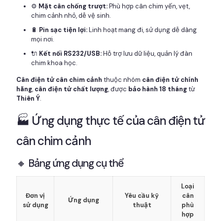
⚙️
Mặt cân chống trượt:
Phù hợp cân chim yến, vẹt,
chim cảnh nhỏ, dễ vệ sinh.
🔋
Pin sạc tiện lợi:
Linh hoạt mang đi, sử dụng dễ dàng
mọi nơi.
🔌
Kết nối RS232/USB:
Hỗ trợ lưu dữ liệu, quản lý đàn
chim khoa học.
Cân điện tử cân chim cảnh
thuộc nhóm
cân điện tử chính
hãng
,
cân điện tử chất lượng
, được
bảo hành 18 tháng
từ
Thiên Ý
.
🏭 Ứng dụng thực tế của cân điện tử
cân chim cảnh
🔸 Bảng ứng dụng cụ thể
Loại
Đơn vị
Yêu cầu kỹ
cân
Ứng dụng
sử dụng
thuật
phù
hợp