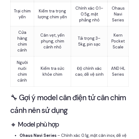
Chính xác 0.1–
Ohaus
Trại chim
Kiểm tra trọng
0.5g, mặt
Navi
yến
lượng chim yến
phẳng nhỏ
Series
Cửa
Cân vẹt, yến
Kern
hàng
Tải trọng 3–
phụng, chim
Pocket
chim
5kg, pin sạc
cảnh nhỏ
Scale
cảnh
Người
nuôi
Kiểm tra sức
Độ chính xác
AND HL
chim
khỏe chim
cao, dễ vệ sinh
Series
cảnh
🔧 Gợi ý model cân điện tử cân chim
cảnh nên sử dụng
🔸 Model phù hợp
Ohaus Navi Series
– Chính xác 0.1g, mặt cân inox, dễ vệ