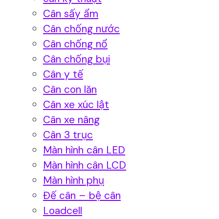
Cân sấy ẩm
Cân chống nước
Cân chống nổ
Cân chống bụi
Cân y tế
Cân con lăn
Cân xe xúc lật
Cân xe nâng
Cân 3 trục
Màn hình cân LED
Màn hình cân LCD
Màn hình phụ
Đế cân – bệ cân
Loadcell