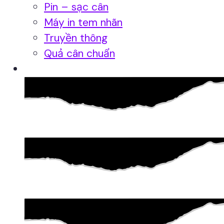
Pin – sạc cân
Máy in tem nhãn
Truyền thông
Quả cân chuẩn
Hệ thống