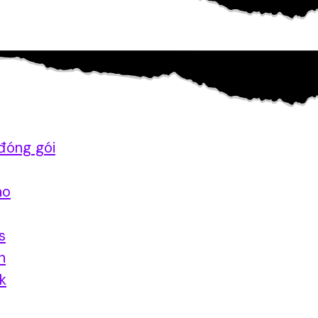
đóng gói
ao
s
n
nk