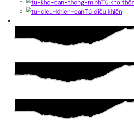
Tủ kho thô
Tủ điều khiển
Phần mềm