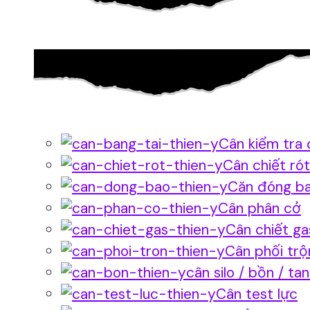
Cân kiểm tra 
Cân chiết rót
Căn đóng b
Cân phân cở
Cân chiết ga
Cân phối trộ
cân silo / bồn / ta
Cân test lực