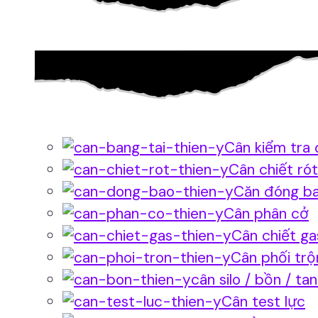
Cân kiểm tra 
Cân chiết rót
Căn đóng b
Cân phân cở
Cân chiết ga
Cân phối trộ
cân silo / bồn / ta
Cân test lực