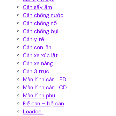
Cân sấy ẩm
Cân chống nước
Cân chống nổ
Cân chống bụi
Cân y tế
Cân con lăn
Cân xe xúc lật
Cân xe nâng
Cân 3 trục
Màn hình cân LED
Màn hình cân LCD
Màn hình phụ
Đế cân – bệ cân
Loadcell