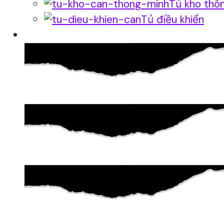
Tủ kho thô
Tủ điều khiển
Phần mềm