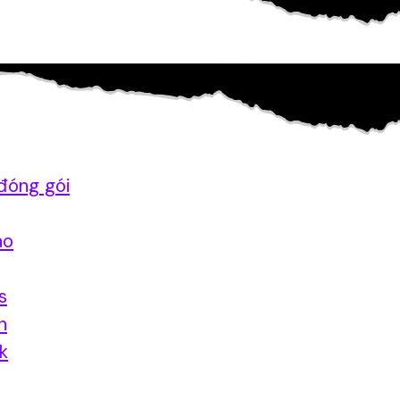
đóng gói
ao
s
n
nk