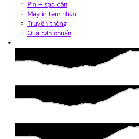
Pin – sạc cân
Máy in tem nhãn
Truyền thông
Quả cân chuẩn
Hệ thống