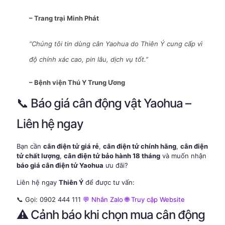
– Trang trại Minh Phát
“Chúng tôi tin dùng cân Yaohua do Thiên Ý cung cấp vì
độ chính xác cao, pin lâu, dịch vụ tốt.”
– Bệnh viện Thú Y Trung Ương
📞 Báo giá cân động vật Yaohua –
Liên hệ ngay
Bạn cần
cân điện tử giá rẻ
,
cân điện tử chính hãng
,
cân điện
tử chất lượng
,
cân điện tử bảo hành 18 tháng
và muốn nhận
báo giá cân điện tử Yaohua
ưu đãi?
Liên hệ ngay
Thiên Ý
để được tư vấn:
📞 Gọi: 0902 444 111
💬 Nhắn Zalo
🌐 Truy cập Website
⚠️ Cảnh báo khi chọn mua cân động