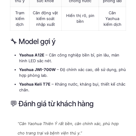
thú y
sức khỏe
chống nước
phòng lab
Trạm
Cân động vật
Cân
Hiển thị rõ, pin
kiểm
kiểm soát
Yaohua
bền
dịch
nhập xuất
kiểm dịch
🔧 Model gợi ý
Yaohua A12E
– Cân công nghiệp bền bỉ, pin lâu, màn
hình LED sắc nét.
Yaohua JWI-700W
– Độ chính xác cao, dễ sử dụng, phù
hợp phòng lab.
Yaohua Keli T7E
– Kháng nước, kháng bụi, thiết kế chắc
chắn.
💬 Đánh giá từ khách hàng
“Cân Yaohua Thiên Ý rất bền, cân chính xác, phù hợp
cho trang trại và bệnh viện thú y.”