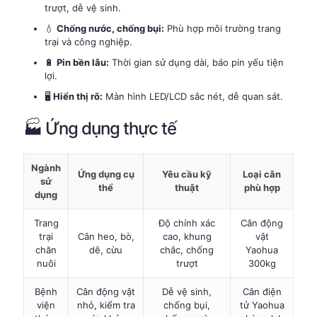
trượt, dễ vệ sinh.
💧
Chống nước, chống bụi:
Phù hợp môi trường trang
trại và công nghiệp.
🔋
Pin bền lâu:
Thời gian sử dụng dài, báo pin yếu tiện
lợi.
🖥️
Hiển thị rõ:
Màn hình LED/LCD sắc nét, dễ quan sát.
🏭 Ứng dụng thực tế
Ngành
Ứng dụng cụ
Yêu cầu kỹ
Loại cân
sử
thể
thuật
phù hợp
dụng
Trang
Độ chính xác
Cân động
trại
Cân heo, bò,
cao, khung
vật
chăn
dê, cừu
chắc, chống
Yaohua
nuôi
trượt
300kg
Bệnh
Cân động vật
Dễ vệ sinh,
Cân điện
viện
nhỏ, kiểm tra
chống bụi,
tử Yaohua