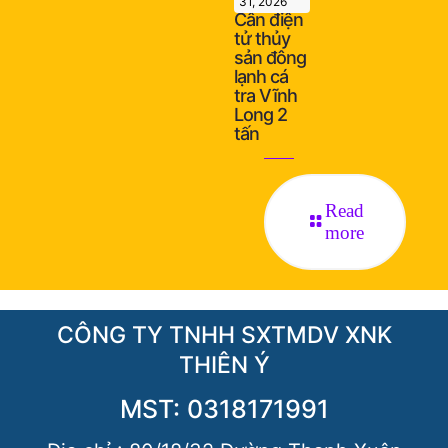
31, 2026
Cân điện
tử thủy
sản đông
lạnh cá
tra Vĩnh
Long 2
tấn
Read
more
CÔNG TY TNHH SXTMDV XNK
THIÊN Ý
MST: 0318171991