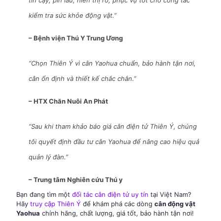
tin cậy, pin lâu, hiển thị rõ, phục vụ tốt cho công tác
kiểm tra sức khỏe động vật.”
– Bệnh viện Thú Y Trung Ương
“Chọn Thiên Ý vì cân Yaohua chuẩn, bảo hành tận nơi,
cân ổn định và thiết kế chắc chắn.”
– HTX Chăn Nuôi An Phát
“Sau khi tham khảo báo giá cân điện tử Thiên Ý, chúng
tôi quyết định đầu tư cân Yaohua để nâng cao hiệu quả
quản lý đàn.”
– Trung tâm Nghiên cứu Thú y
Bạn đang tìm một
đối tác cân điện tử uy tín
tại Việt Nam?
Hãy
truy cập Thiên Ý
để khám phá các dòng
cân động vật
Yaohua
chính hãng, chất lượng, giá tốt, bảo hành tận nơi!