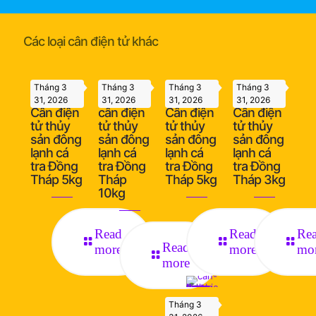
Các loại cân điện tử khác
Tháng 3
Tháng 3
Tháng 3
Tháng 3
31, 2026
31, 2026
31, 2026
31, 2026
Cân điện
cân điện
Cân điện
Cân điện
tử thủy
tử thủy
tử thủy
tử thủy
sản đông
sản đông
sản đông
sản đông
lạnh cá
lạnh cá
lạnh cá
lạnh cá
tra Đồng
tra Đồng
tra Đồng
tra Đồng
Tháp 5kg
Tháp
Tháp 5kg
Tháp 3kg
10kg
Read
Read
Re
Read
more
more
mo
more
Tháng 3