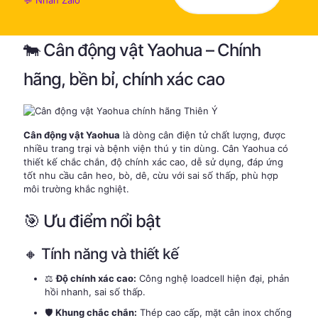
💬 Nhắn Zalo
🐄 Cân động vật Yaohua – Chính
hãng, bền bỉ, chính xác cao
Cân động vật Yaohua
là dòng cân điện tử chất lượng, được
nhiều trang trại và bệnh viện thú y tin dùng. Cân Yaohua có
thiết kế chắc chắn, độ chính xác cao, dễ sử dụng, đáp ứng
tốt nhu cầu cân heo, bò, dê, cừu với sai số thấp, phù hợp
môi trường khắc nghiệt.
🎯 Ưu điểm nổi bật
🔸 Tính năng và thiết kế
⚖️
Độ chính xác cao:
Công nghệ loadcell hiện đại, phản
hồi nhanh, sai số thấp.
🛡️
Khung chắc chắn:
Thép cao cấp, mặt cân inox chống