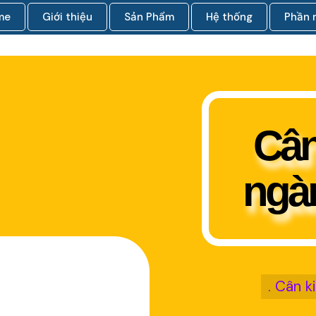
me
Giới thiệu
Sản Phẩm
Hệ thống
Phần
Cân
ngà
. Cân k