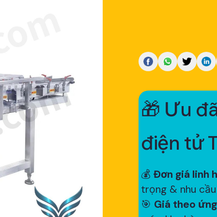
🎁 Ưu đã
điện tử 
💰
Đơn giá linh 
trọng & nhu cầu
🎯
Giá theo ứng