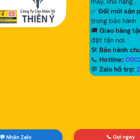
máy, kho hàng...
✅
Đổi mới sản p
trong bảo hành
🚚
Giao hàng tận
đặt tận nơi
🛠
Bảo hành chu
📞
Hotline:
0902
💬
Zalo hỗ trợ:
Z
📞 Gọi ngay
💬 Nhắn Zalo