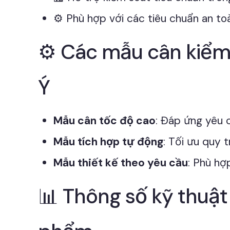
⚙️ Phù hợp với các tiêu chuẩn an t
⚙️ Các mẫu cân kiểm
Ý
Mẫu cân tốc độ cao
: Đáp ứng yêu c
Mẫu tích hợp tự động
: Tối ưu quy t
Mẫu thiết kế theo yêu cầu
: Phù hợ
📊 Thông số kỹ thuật