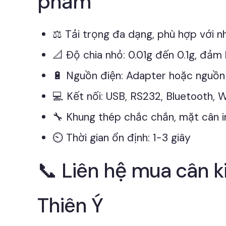
phẩm
⚖️ Tải trọng đa dạng, phù hợp với 
📐 Độ chia nhỏ: 0.01g đến 0.1g, đảm
🔋 Nguồn điện: Adapter hoặc nguồn
💻 Kết nối: USB, RS232, Bluetooth, W
🔧 Khung thép chắc chắn, mặt cân i
⏲️ Thời gian ổn định: 1-3 giây
📞 Liên hệ mua cân 
Thiên Ý