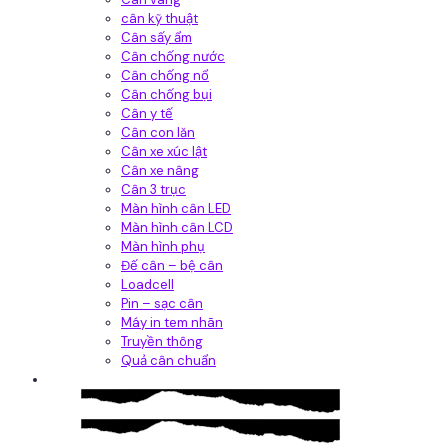
cân kỹ thuật
Cân sấy ẩm
Cân chống nước
Cân chống nổ
Cân chống bụi
Cân y tế
Cân con lăn
Cân xe xúc lật
Cân xe nâng
Cân 3 trục
Màn hình cân LED
Màn hình cân LCD
Màn hình phụ
Đế cân – bệ cân
Loadcell
Pin – sạc cân
Máy in tem nhãn
Truyền thông
Quả cân chuẩn
Hệ thống