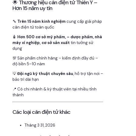
🌟 Thương hiệu cân điện tử Thiên Ý –
Hơn 15 năm uy tín
🔧
Trên 15 năm kinh nghiệm
cung cấp giải pháp
cân điện tử toàn quốc
🧴
Hơn 500 cơ sở mỹ phẩm, – dược phẩm, nhà
máy xí nghiệp, cơ sở sản xuất
tin tưởng sử
dụng
💯 Sản phẩm chính hãng – kiểm định đầy đủ –
độ bền 5–10 năm
💡
Đội ngũ kỹ thuật chuyên sâu
, hỗ trợ tận nơi –
bảo trì dài hạn
📍 Có chi nhánh & kỹ thuật viên tại nhiều tỉnh
thành
Các loại cân điện tử khác
Tháng 3 31, 2026