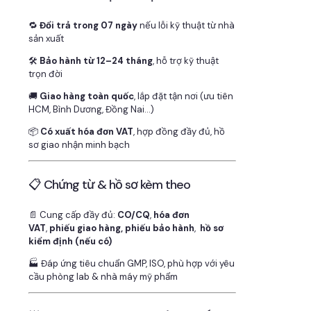
🔁
Đổi trả trong 07 ngày
nếu lỗi kỹ thuật từ nhà
sản xuất
🛠
Bảo hành từ 12–24 tháng
, hỗ trợ kỹ thuật
trọn đời
🚚
Giao hàng toàn quốc
, lắp đặt tận nơi (ưu tiên
HCM, Bình Dương, Đồng Nai…)
📦
Có xuất hóa đơn VAT
, hợp đồng đầy đủ, hồ
sơ giao nhận minh bạch
📋 Chứng từ & hồ sơ kèm theo
📄 Cung cấp đầy đủ:
CO/CQ
,
hóa đơn
VAT
,
phiếu giao hàng, phiếu bảo hành
,
hồ sơ
kiểm định (nếu có)
🏭 Đáp ứng tiêu chuẩn GMP, ISO, phù hợp với yêu
cầu phòng lab & nhà máy mỹ phẩm