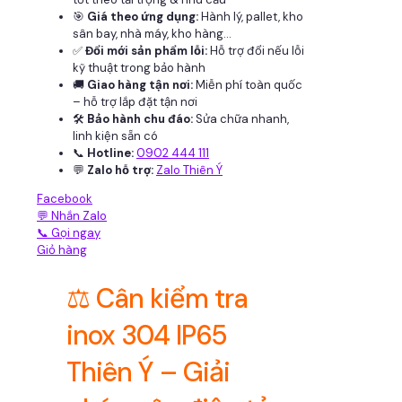
🎯
Giá theo ứng dụng:
Hành lý, pallet, kho
sân bay, nhà máy, kho hàng...
✅
Đổi mới sản phẩm lỗi:
Hỗ trợ đổi nếu lỗi
kỹ thuật trong bảo hành
🚚
Giao hàng tận nơi:
Miễn phí toàn quốc
– hỗ trợ lắp đặt tận nơi
🛠
Bảo hành chu đáo:
Sửa chữa nhanh,
linh kiện sẵn có
📞
Hotline:
0902 444 111
💬
Zalo hỗ trợ:
Zalo Thiên Ý
Facebook
💬 Nhắn Zalo
📞 Gọi ngay
Giỏ hàng
⚖️ Cân kiểm tra
inox 304 IP65
Thiên Ý – Giải