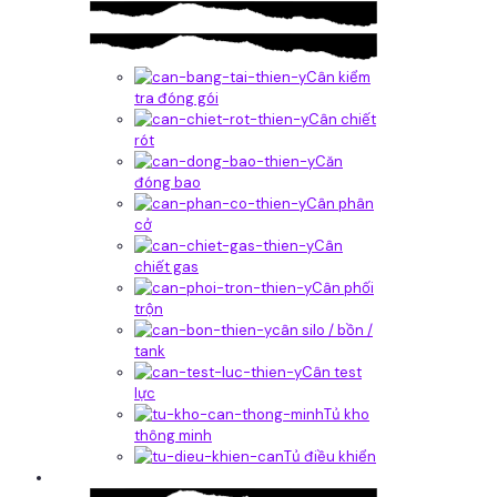
Cân kiểm
tra đóng gói
Cân chiết
rót
Căn
đóng bao
Cân phân
cở
Cân
chiết gas
Cân phối
trộn
cân silo / bồn /
tank
Cân test
lực
Tủ kho
thông minh
Tủ điều khiển
Phần mềm