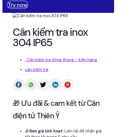
Try now
Cân kiểm tra inox
304 IP65
. Cân kiểm tra đóng thùng – kiện hàng
cân kiểm tra
🎁 Ưu đãi & cam kết từ Cân
điện tử Thiên Ý
💰
Đơn giá linh hoạt:
Liên hệ để nhận giá
tốt theo tải trọng & nhu cầu