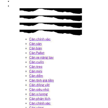
Giới thiệu
Sản Phẩm
Cân chính xác
Cân sàn
Cân bàn
Cân Pallet
Cân xe nâng tay
Cân cuộn
Cân treo
Cân mini
Cân đếm
Cân tính giá tiền
Cân động vật
Cân siêu nhỏ
Cân vi lượng
Cân phân tích
Cân chính xác
Cân vàng