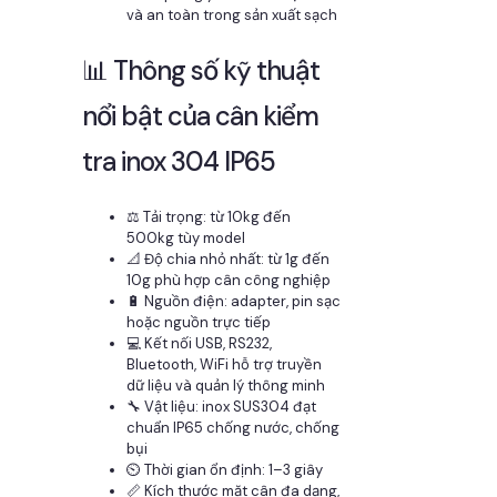
và an toàn trong sản xuất sạch
📊 Thông số kỹ thuật
nổi bật của cân kiểm
tra inox 304 IP65
⚖️ Tải trọng: từ 10kg đến
500kg tùy model
📐 Độ chia nhỏ nhất: từ 1g đến
10g phù hợp cân công nghiệp
🔋 Nguồn điện: adapter, pin sạc
hoặc nguồn trực tiếp
💻 Kết nối USB, RS232,
Bluetooth, WiFi hỗ trợ truyền
dữ liệu và quản lý thông minh
🔧 Vật liệu: inox SUS304 đạt
chuẩn IP65 chống nước, chống
bụi
⏲️ Thời gian ổn định: 1–3 giây
📏 Kích thước mặt cân đa dạng,