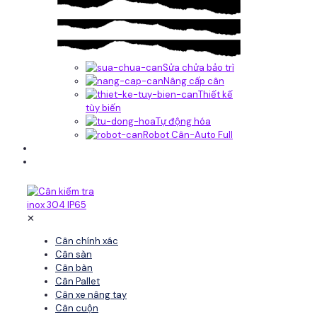
Sửa chửa bảo trì
Nâng cấp cân
Thiết kế
tùy biến
Tự động hóa
Robot Cân-Auto Full
Tin tức
Liên hệ
✕
Cân chính xác
Cân sàn
Cân bàn
Cân Pallet
Cân xe nâng tay
Cân cuộn