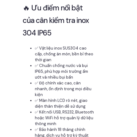
🔥 Ưu điểm nổi bật
của cân kiểm tra inox
304 IP65
✅ Vật liệu inox SUS304 cao
cấp, chống ăn mòn, bền bỉ theo
thời gian
✅ Chuẩn chống nước và bụi
IP65, phù hợp môi trường ẩm
ướt và nhiều bụi bẩn
✅ Độ chính xác cao, cân
nhanh, ổn định trong mọi điều
kiện
✅ Màn hình LCD rõ nét, giao
diện thân thiện dễ sử dụng
✅ Kết nối USB, RS232, Bluetooth
hoặc WiFi hỗ trợ quản lý dữ liệu
thông minh
✅ Bảo hành 18 tháng chính
hãng, dịch vụ hỗ trợ kỹ thuật