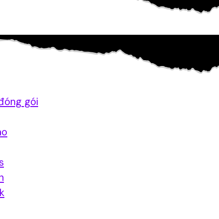
đóng gói
ao
s
n
nk