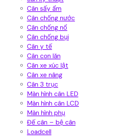
Cân sấy ẩm
Cân chống nước
Cân chống nổ
Cân chống bụi
Cân y tế
Cân con lăn
Cân xe xúc lật
Cân xe nâng
Cân 3 trục
Màn hình cân LED
Màn hình cân LCD
Màn hình phụ
Đế cân – bệ cân
Loadcell