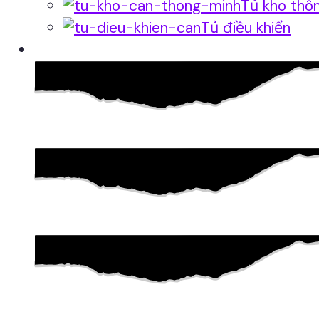
Tủ kho thô
Tủ điều khiển
Phần mềm