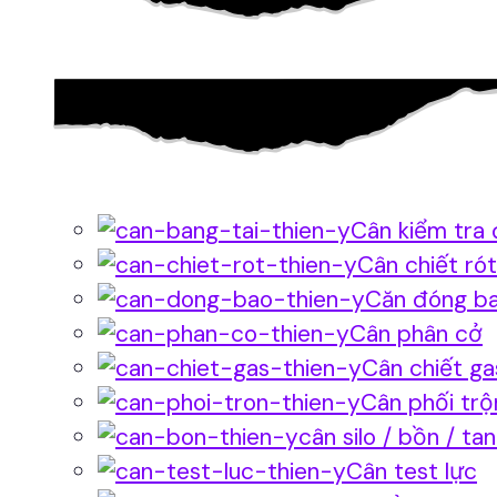
Cân kiểm tra 
Cân chiết rót
Căn đóng b
Cân phân cở
Cân chiết ga
Cân phối trộ
cân silo / bồn / ta
Cân test lực