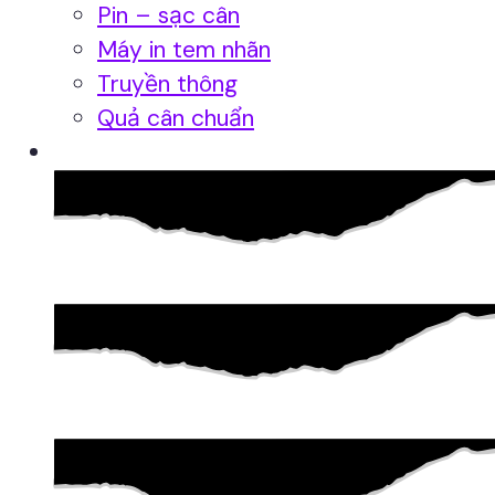
Pin – sạc cân
Máy in tem nhãn
Truyền thông
Quả cân chuẩn
Hệ thống