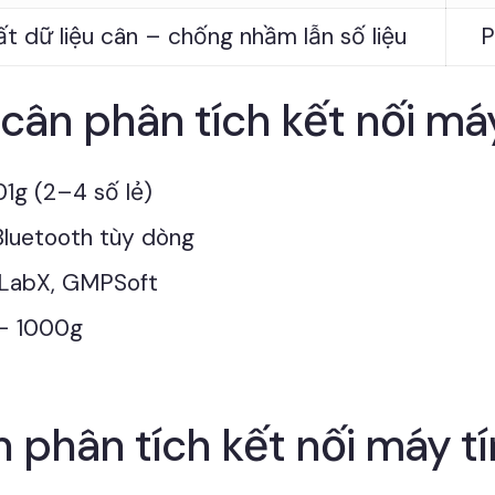
ất dữ liệu cân – chống nhầm lẫn số liệu
P
cân phân tích kết nối máy
1g (2–4 số lẻ)
luetooth tùy dòng
 LabX, GMPSoft
– 1000g
n phân tích kết nối máy tí