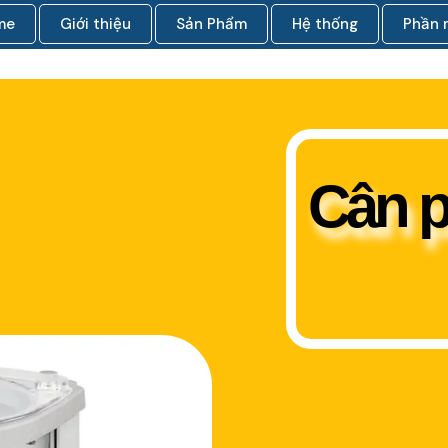
me
Giới thiệu
Sản Phẩm
Hệ thống
Phần
Cân p