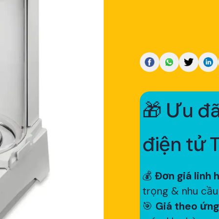
🎁 Ưu đã
điện tử 
💰
Đơn giá linh 
trọng & nhu cầu
🎯
Giá theo ứng