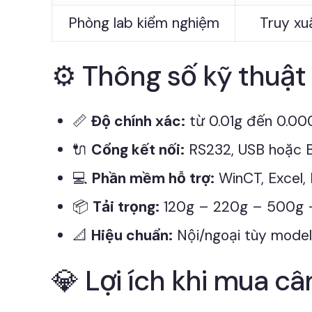
Phòng lab kiểm nghiệm
Truy xu
⚙️ Thông số kỹ thuật 
📏
Độ chính xác:
từ 0.01g đến 0.000
🔌
Cổng kết nối:
RS232, USB hoặc B
💻
Phần mềm hỗ trợ:
WinCT, Excel,
📦
Tải trọng:
120g – 220g – 500g 
📐
Hiệu chuẩn:
Nội/ngoại tùy model
💎 Lợi ích khi mua câ