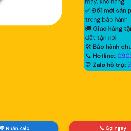
máy, kho hàng...
✅
Đổi mới sản p
trong bảo hành
🚚
Giao hàng tận
đặt tận nơi
🛠
Bảo hành chu
📞
Hotline:
0902
💬
Zalo hỗ trợ:
Z
📞 Gọi ngay
💬 Nhắn Zalo