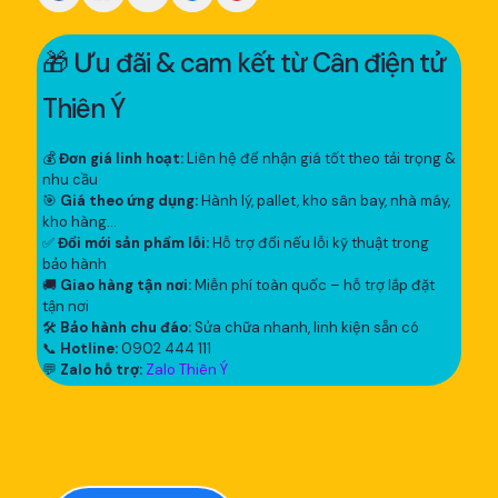
🎁 Ưu đãi & cam kết từ Cân điện tử
Thiên Ý
💰
Đơn giá linh hoạt:
Liên hệ để nhận giá tốt theo tải trọng &
nhu cầu
🎯
Giá theo ứng dụng:
Hành lý, pallet, kho sân bay, nhà máy,
kho hàng...
✅
Đổi mới sản phẩm lỗi:
Hỗ trợ đổi nếu lỗi kỹ thuật trong
bảo hành
🚚
Giao hàng tận nơi:
Miễn phí toàn quốc – hỗ trợ lắp đặt
tận nơi
🛠
Bảo hành chu đáo:
Sửa chữa nhanh, linh kiện sẵn có
📞
Hotline:
0902 444 111
💬
Zalo hỗ trợ:
Zalo Thiên Ý