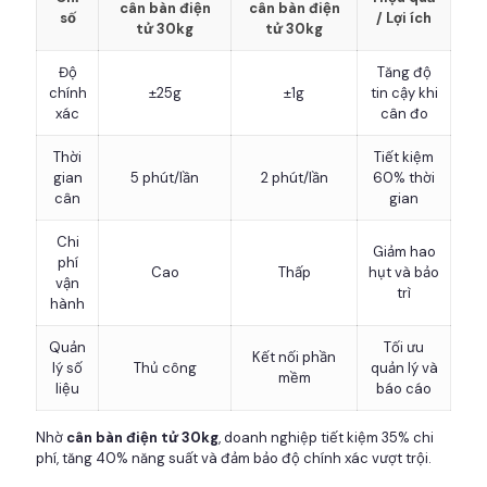
cân bàn điện
cân bàn điện
số
/ Lợi ích
tử 30kg
tử 30kg
Độ
Tăng độ
chính
±25g
±1g
tin cậy khi
xác
cân đo
Thời
Tiết kiệm
gian
5 phút/lần
2 phút/lần
60% thời
cân
gian
Chi
Giảm hao
phí
Cao
Thấp
hụt và bảo
vận
trì
hành
Quản
Tối ưu
Kết nối phần
lý số
Thủ công
quản lý và
mềm
liệu
báo cáo
Nhờ
cân bàn điện tử 30kg
, doanh nghiệp tiết kiệm 35% chi
phí, tăng 40% năng suất và đảm bảo độ chính xác vượt trội.