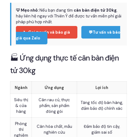
💡 Mẹo nhỏ:
Nếu bạn đang tìm
cân bàn điện tử 30kg
,
hãy liên hệ ngay với Thiên Ý để được tư vấn miễn phí giải
pháp phù hợp nhất.
📞 Gọi tư vấn và báo giá
💬Tư vấn và báo
giá qua Zalo
🏭 Ứng dụng thực tế cân bàn điện
tử 30kg
Ngành
Ứng dụng
Lợi ích
Siêu thị
Cân rau củ, thực
Tăng tốc độ bán hàng,
& cửa
phẩm, sản phẩm
đảm bảo độ chính xác
hàng
đóng gói
Phòng
Cân hóa chất, mẫu
Đảm bảo độ tin cậy,
thí
nghiên cứu
giảm sai số
nghiệm