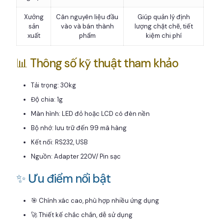
Xưởng
Cân nguyên liệu đầu
Giúp quản lý định
sản
vào và bán thành
lượng chặt chẽ, tiết
xuất
phẩm
kiệm chi phí
📊 Thông số kỹ thuật tham khảo
Tải trọng: 30kg
Độ chia: 1g
Màn hình: LED đỏ hoặc LCD có đèn nền
Bộ nhớ: lưu trữ đến 99 mã hàng
Kết nối: RS232, USB
Nguồn: Adapter 220V/ Pin sạc
✨ Ưu điểm nổi bật
🎯 Chính xác cao, phù hợp nhiều ứng dụng
🚀 Thiết kế chắc chắn, dễ sử dụng