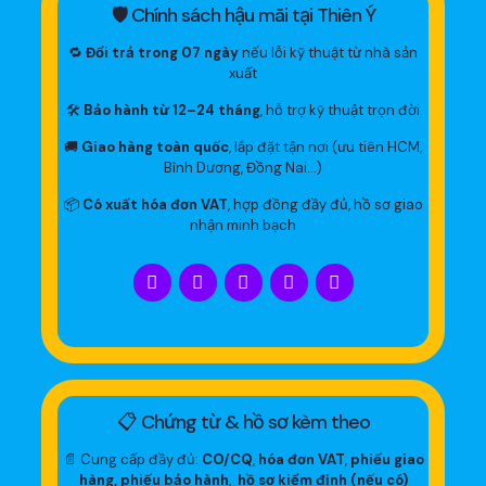
🛡 Chính sách hậu mãi tại Thiên Ý
🔁
Đổi trả trong 07 ngày
nếu lỗi kỹ thuật từ nhà sản
xuất
🛠
Bảo hành từ 12–24 tháng
, hỗ trợ kỹ thuật trọn đời
🚚
Giao hàng toàn quốc
, lắp đặt tận nơi (ưu tiên HCM,
Bình Dương, Đồng Nai…)
📦
Có xuất hóa đơn VAT
, hợp đồng đầy đủ, hồ sơ giao
nhận minh bạch
📋 Chứng từ & hồ sơ kèm theo
📄 Cung cấp đầy đủ:
CO/CQ
,
hóa đơn VAT
,
phiếu giao
hàng, phiếu bảo hành
,
hồ sơ kiểm định (nếu có)