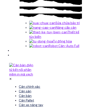
Sửa chửa bảo trì
Nâng cấp cân
Thiết kế
tùy biến
Tự động hóa
Robot Cân-Auto Full
Tin tức
Liên hệ
✕
Cân chính xác
Cân sàn
Cân bàn
Cân Pallet
Cân xe nâng tay