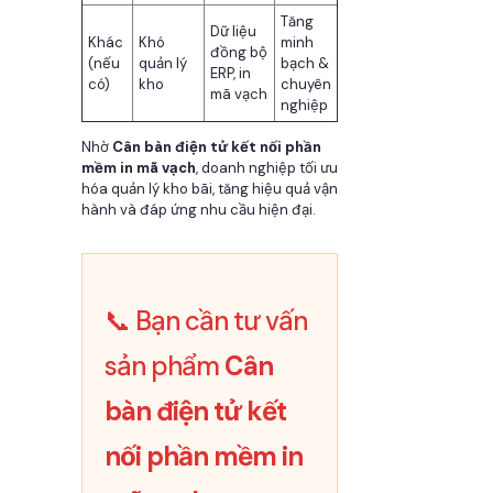
Tăng
Dữ liệu
Khác
Khó
minh
đồng bộ
(nếu
quản lý
bạch &
ERP, in
có)
kho
chuyên
mã vạch
nghiệp
Nhờ
Cân bàn điện tử kết nối phần
mềm in mã vạch
, doanh nghiệp tối ưu
hóa quản lý kho bãi, tăng hiệu quả vận
hành và đáp ứng nhu cầu hiện đại.
📞 Bạn cần tư vấn
sản phẩm
Cân
bàn điện tử kết
nối phần mềm in