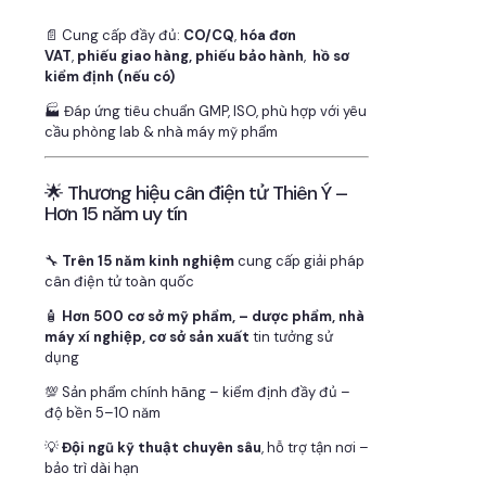
📄 Cung cấp đầy đủ:
CO/CQ
,
hóa đơn
VAT
,
phiếu giao hàng, phiếu bảo hành
,
hồ sơ
kiểm định (nếu có)
🏭 Đáp ứng tiêu chuẩn GMP, ISO, phù hợp với yêu
cầu phòng lab & nhà máy mỹ phẩm
🌟 Thương hiệu cân điện tử Thiên Ý –
Hơn 15 năm uy tín
🔧
Trên 15 năm kinh nghiệm
cung cấp giải pháp
cân điện tử toàn quốc
🧴
Hơn 500 cơ sở mỹ phẩm, – dược phẩm, nhà
máy xí nghiệp, cơ sở sản xuất
tin tưởng sử
dụng
💯 Sản phẩm chính hãng – kiểm định đầy đủ –
độ bền 5–10 năm
💡
Đội ngũ kỹ thuật chuyên sâu
, hỗ trợ tận nơi –
bảo trì dài hạn