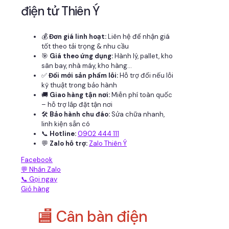
điện tử Thiên Ý
💰
Đơn giá linh hoạt:
Liên hệ để nhận giá
tốt theo tải trọng & nhu cầu
🎯
Giá theo ứng dụng:
Hành lý, pallet, kho
sân bay, nhà máy, kho hàng...
✅
Đổi mới sản phẩm lỗi:
Hỗ trợ đổi nếu lỗi
kỹ thuật trong bảo hành
🚚
Giao hàng tận nơi:
Miễn phí toàn quốc
– hỗ trợ lắp đặt tận nơi
🛠
Bảo hành chu đáo:
Sửa chữa nhanh,
linh kiện sẵn có
📞
Hotline:
0902 444 111
💬
Zalo hỗ trợ:
Zalo Thiên Ý
Facebook
💬 Nhắn Zalo
📞 Gọi ngay
Giỏ hàng
🏬 Cân bàn điện