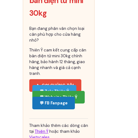
bàn điện tử mini
30kg
Bạn đang phân vân chọn loại
cân phù hợp cho cửa hàng
nhỏ?
Thiên Ý cam kết cung cấp cân
bàn điện tử mini 30kg chính
hãng, bảo hành 12 tháng, giao
hàng nhanh và giá cả cạnh
tranh.
📞 GỌI CHÚNG TÔI
💬 Zalo Thiên Ý
💬 Website Thiên Ý
💬 FB Fanpage
Tham khảo thêm các dòng cân
tại
Thiên Ý
hoặc tham khảo
Vietscales
.