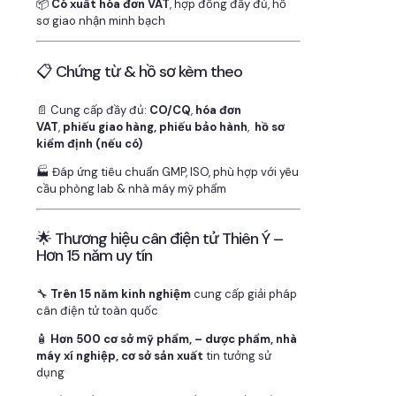
📦
Có xuất hóa đơn VAT
, hợp đồng đầy đủ, hồ
sơ giao nhận minh bạch
📋 Chứng từ & hồ sơ kèm theo
📄 Cung cấp đầy đủ:
CO/CQ
,
hóa đơn
VAT
,
phiếu giao hàng, phiếu bảo hành
,
hồ sơ
kiểm định (nếu có)
🏭 Đáp ứng tiêu chuẩn GMP, ISO, phù hợp với yêu
cầu phòng lab & nhà máy mỹ phẩm
🌟 Thương hiệu cân điện tử Thiên Ý –
Hơn 15 năm uy tín
🔧
Trên 15 năm kinh nghiệm
cung cấp giải pháp
cân điện tử toàn quốc
🧴
Hơn 500 cơ sở mỹ phẩm, – dược phẩm, nhà
máy xí nghiệp, cơ sở sản xuất
tin tưởng sử
dụng