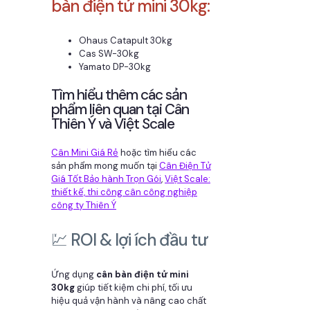
bàn điện tử mini 30kg:
Ohaus Catapult 30kg
Cas SW-30kg
Yamato DP-30kg
Tìm hiểu thêm các sản
phẩm liên quan tại Cân
Thiên Ý và Việt Scale
Cân Mini Giá Rẻ
hoặc tìm hiểu các
sản phẩm mong muốn tại
Cân Điện Tử
Giá Tốt Bảo hành Trọn Gói
,
Việt Scale:
thiết kế, thi công cân công nghiệp
công ty Thiên Ý
💹 ROI & lợi ích đầu tư
Ứng dụng
cân bàn điện tử mini
30kg
giúp tiết kiệm chi phí, tối ưu
hiệu quả vận hành và nâng cao chất