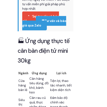
tư vấn miễn phí giải pháp phù
hợp nhất.
📞 Gọi tư vấn và báo
giá
💬Tư vấn và báo
giá qua Zalo
🏭 Ứng dụng thực tế
cân bàn điện tử mini
30kg
Ngành
Ứng dụng
Lợi ích
Cân hàng
Cửa
Tiện lợi, thao
tiêu dùng, đồ
hàng
tác nhanh, tiết
khô, bánh
bán lẻ
kiệm diện tích
kẹo
Cân rau củ
Đảm bảo độ
Siêu
quả, thực
chính xác
thị
phẩm đóng
trong thanh