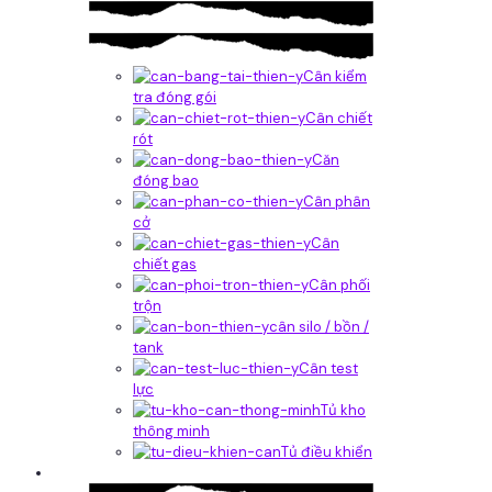
Cân kiểm
tra đóng gói
Cân chiết
rót
Căn
đóng bao
Cân phân
cở
Cân
chiết gas
Cân phối
trộn
cân silo / bồn /
tank
Cân test
lực
Tủ kho
thông minh
Tủ điều khiển
Phần mềm