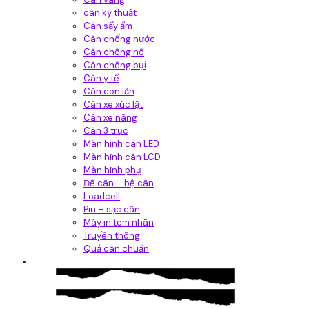
cân kỹ thuật
Cân sấy ẩm
Cân chống nước
Cân chống nổ
Cân chống bụi
Cân y tế
Cân con lăn
Cân xe xúc lật
Cân xe nâng
Cân 3 trục
Màn hình cân LED
Màn hình cân LCD
Màn hình phụ
Đế cân – bệ cân
Loadcell
Pin – sạc cân
Máy in tem nhãn
Truyền thông
Quả cân chuẩn
Hệ thống