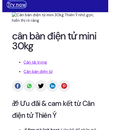
Try now
cân bàn điện tử mini
30kg
Cân tải trọng
Cân bàn điện tử
🎁 Ưu đãi & cam kết từ Cân
điện tử Thiên Ý
💰
Đơn giá linh hoạt:
Liên hệ để nhận giá