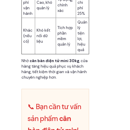
phí
Cao, khó
chi
chính
vận
quản lý
phí
xác
hành
25%
Quản
Tích hợp
lý
Khác
Khó kết
phần
tiện
(nếu
nối dữ
mềm
lợi,
có)
liệu
quản lý
hiệu
quả
Nhờ
cân bàn điện tử mini 30kg
, cửa
hàng tăng hiệu quả phục vụ khách
hàng, tiết kiệm thời gian và vận hành
chuyên nghiệp hơn.
📞 Bạn cần tư vấn
sản phẩm
cân