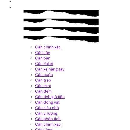
Giới thiệu
Sản Phẩm
Cân chính xác
Cân sàn
Cân bàn
Cân Pallet
Cân xe nâng tay
Cân cuộn
Cân treo
Cân mini
Cân đếm
Cân tính giá tiền
Cân động vật
Cân siêu nhỏ
Cân vi lượng
Cân phân tích
Cân chính xác
Cân vàng