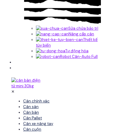
Sửa chửa bảo trì
Nâng cấp cân
Thiết kế
tùy biến
Tự động hóa
Robot Cân-Auto Full
Tin tức
Liên hệ
✕
Cân chính xác
Cân sàn
Cân bàn
Cân Pallet
Cân xe nâng tay
Cân cuộn