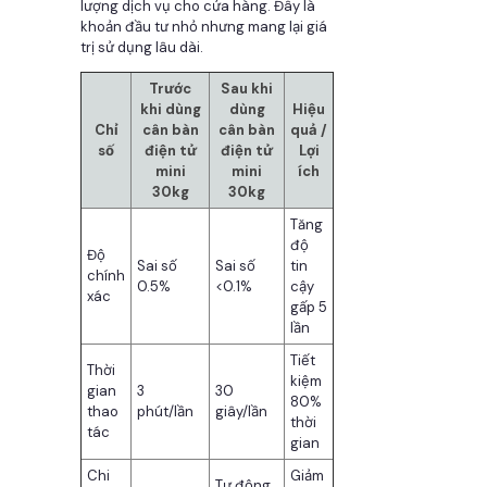
lượng dịch vụ cho cửa hàng. Đây là
khoản đầu tư nhỏ nhưng mang lại giá
trị sử dụng lâu dài.
Trước
Sau khi
khi dùng
dùng
Hiệu
Chỉ
cân bàn
cân bàn
quả /
số
điện tử
điện tử
Lợi
mini
mini
ích
30kg
30kg
Tăng
độ
Độ
Sai số
Sai số
tin
chính
0.5%
<0.1%
cậy
xác
gấp 5
lần
Tiết
Thời
kiệm
gian
3
30
80%
thao
phút/lần
giây/lần
thời
tác
gian
Chi
Giảm
Tự động,