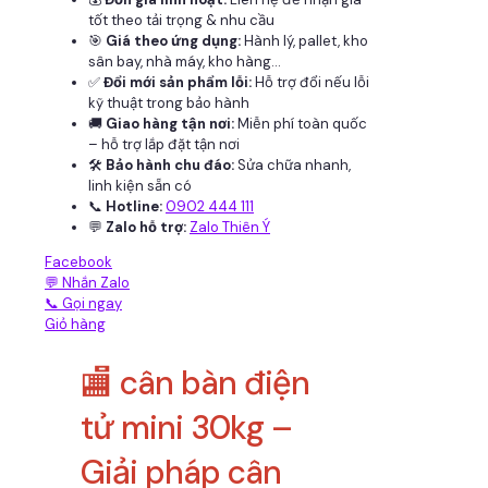
tốt theo tải trọng & nhu cầu
🎯
Giá theo ứng dụng:
Hành lý, pallet, kho
sân bay, nhà máy, kho hàng...
✅
Đổi mới sản phẩm lỗi:
Hỗ trợ đổi nếu lỗi
kỹ thuật trong bảo hành
🚚
Giao hàng tận nơi:
Miễn phí toàn quốc
– hỗ trợ lắp đặt tận nơi
🛠
Bảo hành chu đáo:
Sửa chữa nhanh,
linh kiện sẵn có
📞
Hotline:
0902 444 111
💬
Zalo hỗ trợ:
Zalo Thiên Ý
Facebook
💬 Nhắn Zalo
📞 Gọi ngay
Giỏ hàng
🏬 cân bàn điện
tử mini 30kg –
Giải pháp cân