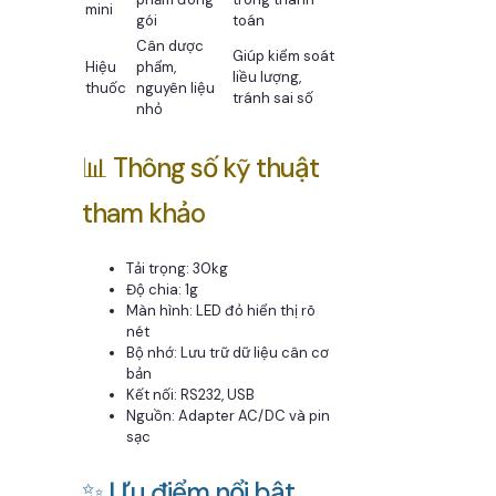
mini
gói
toán
Cân dược
Giúp kiểm soát
Hiệu
phẩm,
liều lượng,
thuốc
nguyên liệu
tránh sai số
nhỏ
📊 Thông số kỹ thuật
tham khảo
Tải trọng: 30kg
Độ chia: 1g
Màn hình: LED đỏ hiển thị rõ
nét
Bộ nhớ: Lưu trữ dữ liệu cân cơ
bản
Kết nối: RS232, USB
Nguồn: Adapter AC/DC và pin
sạc
✨ Ưu điểm nổi bật