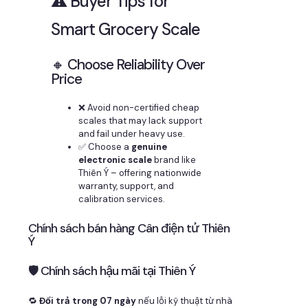
⚠️ Buyer Tips for
Smart Grocery Scale
🔸 Choose Reliability Over
Price
❌ Avoid non-certified cheap
scales that may lack support
and fail under heavy use.
✅ Choose a
genuine
electronic scale
brand like
Thiên Ý – offering nationwide
warranty, support, and
calibration services.
Chính sách bán hàng Cân điện tử Thiên
Ý
🛡 Chính sách hậu mãi tại Thiên Ý
🔁
Đổi trả trong 07 ngày
nếu lỗi kỹ thuật từ nhà