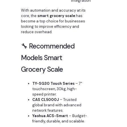
integration
With automation and accuracy at its
core, the
smart grocery scale
has
become a top choice for businesses
looking to improve efficiency and
reduce overhead.
🔧 Recommended
Models Smart
Grocery Scale
TY-SG30 Touch Series
– 7"
touchscreen, 30kg, high-
speed printer.
CAS CL5000J
– Trusted
global brand with advanced
network features.
Yaohua ACS-Smart
– Budget-
friendly, durable, and scalable.