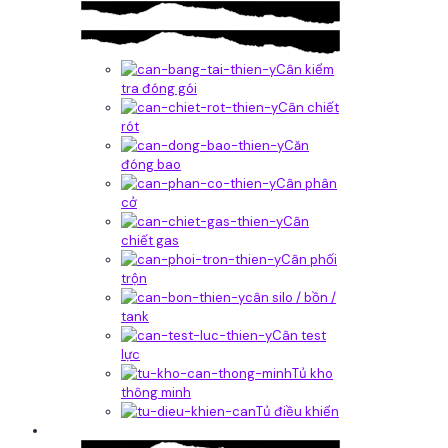
Cân kiểm
tra đóng gói
Cân chiết
rót
Căn
đóng bao
Cân phân
cở
Cân
chiết gas
Cân phối
trộn
cân silo / bồn /
tank
Cân test
lực
Tủ kho
thông minh
Tủ điều khiển
Phần mềm