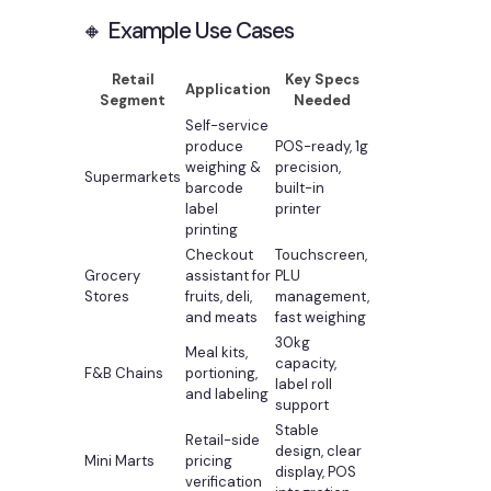
🔸 Example Use Cases
Retail
Key Specs
Application
Segment
Needed
Self-service
produce
POS-ready, 1g
weighing &
precision,
Supermarkets
barcode
built-in
label
printer
printing
Checkout
Touchscreen,
Grocery
assistant for
PLU
Stores
fruits, deli,
management,
and meats
fast weighing
30kg
Meal kits,
capacity,
F&B Chains
portioning,
label roll
and labeling
support
Stable
Retail-side
design, clear
Mini Marts
pricing
display, POS
verification