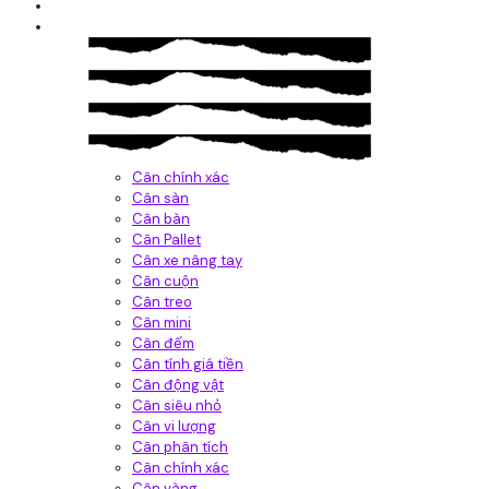
Giới thiệu
Sản Phẩm
Cân chính xác
Cân sàn
Cân bàn
Cân Pallet
Cân xe nâng tay
Cân cuộn
Cân treo
Cân mini
Cân đếm
Cân tính giá tiền
Cân động vật
Cân siêu nhỏ
Cân vi lượng
Cân phân tích
Cân chính xác
Cân vàng