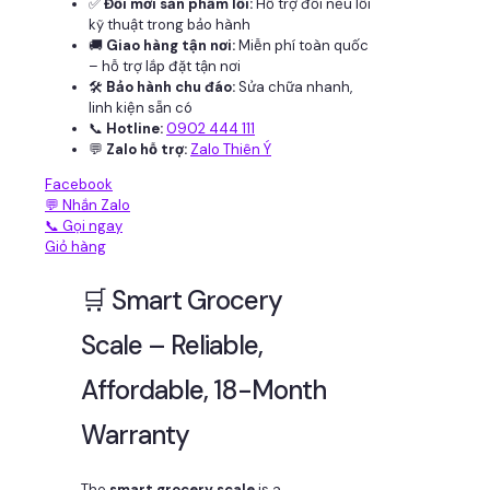
✅
Đổi mới sản phẩm lỗi:
Hỗ trợ đổi nếu lỗi
kỹ thuật trong bảo hành
🚚
Giao hàng tận nơi:
Miễn phí toàn quốc
– hỗ trợ lắp đặt tận nơi
🛠
Bảo hành chu đáo:
Sửa chữa nhanh,
linh kiện sẵn có
📞
Hotline:
0902 444 111
💬
Zalo hỗ trợ:
Zalo Thiên Ý
Facebook
💬 Nhắn Zalo
📞 Gọi ngay
Giỏ hàng
🛒 Smart Grocery
Scale – Reliable,
Affordable, 18-Month
Warranty
The
smart grocery scale
is a