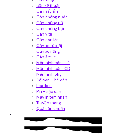
cân kỹ thuật
Cân sấy ẩm
Cân chống nước
Cân chống nổ
Cân chống bụi
Cân y tế
Cân con lăn
Cân xe xúc lật
Cân xe nâng
Cân 3 trục
Màn hình cân LED
Màn hình cân LCD
Màn hình phụ
Đế cân – bệ cân
Loadcell
Pin – sạc cân
Máy in tem nhãn
Truyền thông
Quả cân chuẩn
Hệ thống