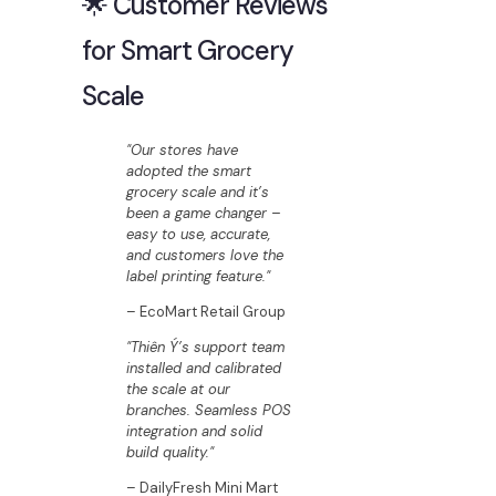
🌟 Customer Reviews
for Smart Grocery
Scale
"Our stores have
adopted the smart
grocery scale and it’s
been a game changer –
easy to use, accurate,
and customers love the
label printing feature."
– EcoMart Retail Group
"Thiên Ý’s support team
installed and calibrated
the scale at our
branches. Seamless POS
integration and solid
build quality."
– DailyFresh Mini Mart