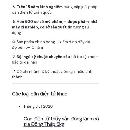
🔧
Trên 15 năm kinh nghiệm
cung cấp giải pháp
cân điện tử toàn quốc
🧴
Hơn 500 cơ sở mỹ phẩm, – dược phẩm, nhà
máy xí nghiệp, cơ sở sản xuất
tin tưởng sử
dụng
💯 Sản phẩm chính hãng – kiểm định đầy đủ –
độ bền 5–10 năm
💡
Đội ngũ kỹ thuật chuyên sâu
, hỗ trợ tận nơi –
bảo trì dài hạn
📍 Có chi nhánh & kỹ thuật viên tại nhiều tỉnh
thành
Các loại cân điện tử khác
Tháng 3 31, 2026
Cân điện tử thủy sản đông lạnh cá
tra Đồng Tháp 5kg