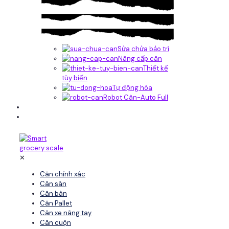
Sửa chửa bảo trì
Nâng cấp cân
Thiết kế
tùy biến
Tự động hóa
Robot Cân-Auto Full
Tin tức
Liên hệ
✕
Cân chính xác
Cân sàn
Cân bàn
Cân Pallet
Cân xe nâng tay
Cân cuộn