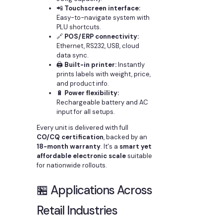
📲
Touchscreen interface:
Easy-to-navigate system with
PLU shortcuts.
🔗
POS/ERP connectivity:
Ethernet, RS232, USB, cloud
data sync.
🖨️
Built-in printer:
Instantly
prints labels with weight, price,
and product info.
🔋
Power flexibility:
Rechargeable battery and AC
input for all setups.
Every unit is delivered with full
CO/CQ certification
, backed by an
18-month warranty
. It's a
smart yet
affordable electronic scale
suitable
for nationwide rollouts.
🏪 Applications Across
Retail Industries