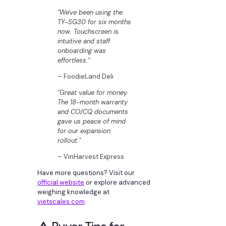
"We've been using the
TY-SG30 for six months
now. Touchscreen is
intuitive and staff
onboarding was
effortless."
– FoodieLand Deli
"Great value for money.
The 18-month warranty
and CO/CQ documents
gave us peace of mind
for our expansion
rollout."
– VinHarvest Express
Have more questions? Visit our
official website
or explore advanced
weighing knowledge at
vietscales.com
.