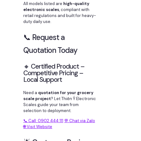
All models listed are
high-quality
electronic scales
, compliant with
retail regulations and built for heavy-
duty daily use.
📞 Request a
Quotation Today
🔸 Certified Product –
Competitive Pricing –
Local Support
Need a
quotation for your grocery
scale project
? Let Thiên Ý Electronic
Scales guide your team from
selection to deployment.
📞 Call: 0902 444 111
💬 Chat via Zalo
🌐 Visit Website