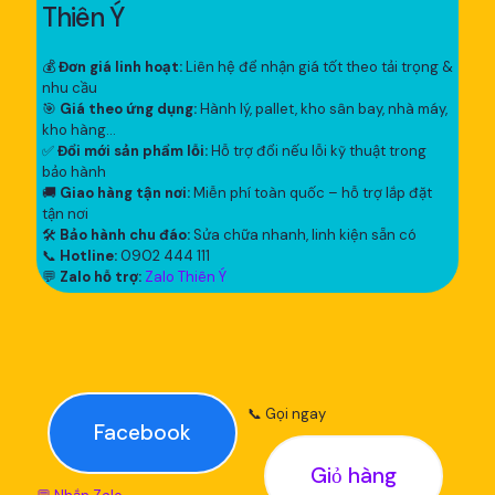
Thiên Ý
💰
Đơn giá linh hoạt:
Liên hệ để nhận giá tốt theo tải trọng &
nhu cầu
🎯
Giá theo ứng dụng:
Hành lý, pallet, kho sân bay, nhà máy,
kho hàng...
✅
Đổi mới sản phẩm lỗi:
Hỗ trợ đổi nếu lỗi kỹ thuật trong
bảo hành
🚚
Giao hàng tận nơi:
Miễn phí toàn quốc – hỗ trợ lắp đặt
tận nơi
🛠
Bảo hành chu đáo:
Sửa chữa nhanh, linh kiện sẵn có
📞
Hotline:
0902 444 111
💬
Zalo hỗ trợ:
Zalo Thiên Ý
📞 Gọi ngay
Facebook
Giỏ hàng