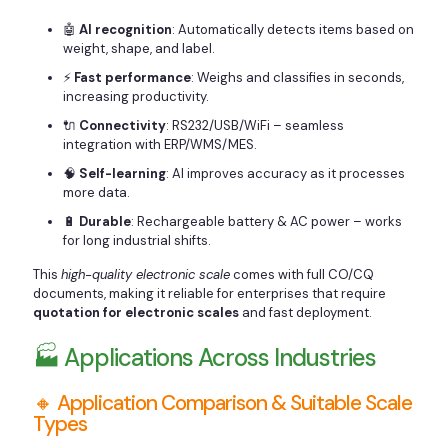
🤖
AI recognition
: Automatically detects items based on
weight, shape, and label.
⚡
Fast performance
: Weighs and classifies in seconds,
increasing productivity.
🔌
Connectivity
: RS232/USB/WiFi – seamless
integration with ERP/WMS/MES.
🧠
Self-learning
: AI improves accuracy as it processes
more data.
🔋
Durable
: Rechargeable battery & AC power – works
for long industrial shifts.
This
high-quality electronic scale
comes with full CO/CQ
documents, making it reliable for enterprises that require
quotation for electronic scales
and fast deployment.
🏭 Applications Across Industries
🔸 Application Comparison & Suitable Scale
Types