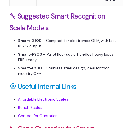
scale
🔧 Suggested Smart Recognition
Scale Models
Smart-X100
– Compact, for electronics OEM, with fast
RS232 output.
Smart-P300
– Pallet floor scale, handles heavy loads,
ERP-ready.
Smart-F200
– Stainless steel design, ideal for food
industry OEM.
🧭 Useful Internal Links
Affordable Electronic Scales
Bench Scales
Contact for Quotation