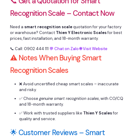
📞 Get a Quotation for Smart
Recognition Scale – Contact Now
Need a
smart recognition scale
quotation for your factory
or warehouse? Contact
Thien Y Electronic Scales
for best
prices, fast installation, and 18-month warranty.
📞 Call: 0902 444 111
💬 Chat on Zalo
🌐 Visit Website
⚠️ Notes When Buying Smart
Recognition Scales
❌ Avoid uncertified cheap smart scales – inaccurate
and risky.
✅ Choose
genuine smart recognition scales
, with CO/CQ
and 18-month warranty.
✅ Work with trusted suppliers like
Thien Y Scales
for
quality and service.
🌟 Customer Reviews – Smart