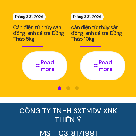
Tháng 3 31, 2026
Tháng 3 31, 2026
Thá
ản
Cân điện tử thủy sản
cân điện tử thủy sản
Câ
nh
đông lạnh cá tra Đồng
đông lạnh cá tra Đồng
đô
Tháp 5kg
Tháp 10kg
Th
Read
Read
more
more
CÔNG TY TNHH SXTMDV XNK
THIÊN Ý
MST: 0318171991