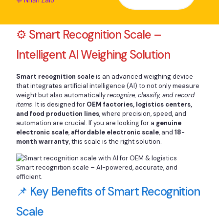
💬 Nhắn Zalo
⚙️ Smart Recognition Scale –
Intelligent AI Weighing Solution
Smart recognition scale
is an advanced weighing device
that integrates artificial intelligence (AI) to not only measure
weight but also automatically
recognize, classify, and record
items
. It is designed for
OEM factories, logistics centers,
and food production lines
, where precision, speed, and
automation are crucial. If you are looking for a
genuine
electronic scale
,
affordable electronic scale
, and
18-
month warranty
, this scale is the right solution.
Smart recognition scale – AI-powered, accurate, and
efficient.
📌 Key Benefits of Smart Recognition
Scale