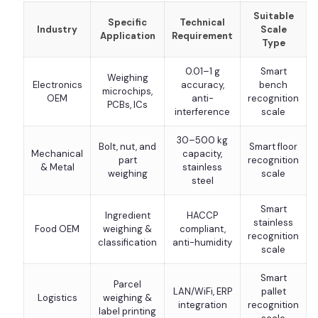
Suitable
Specific
Technical
Industry
Scale
Application
Requirement
Type
0.01–1 g
Smart
Weighing
Electronics
accuracy,
bench
microchips,
OEM
anti-
recognition
PCBs, ICs
interference
scale
30–500 kg
Bolt, nut, and
Smart floor
Mechanical
capacity,
part
recognition
& Metal
stainless
weighing
scale
steel
Smart
Ingredient
HACCP
stainless
Food OEM
weighing &
compliant,
recognition
classification
anti-humidity
scale
Smart
Parcel
LAN/WiFi, ERP
pallet
Logistics
weighing &
integration
recognition
label printing