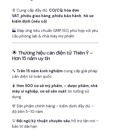
📄 Cung cấp đầy đủ:
CO/CQ
,
hóa đơn
VAT
,
phiếu giao hàng, phiếu bảo hành
,
hồ sơ
kiểm định (nếu có)
🏭 Đáp ứng tiêu chuẩn GMP, ISO, phù hợp với yêu
cầu phòng lab & nhà máy mỹ phẩm
🌟 Thương hiệu cân điện tử Thiên Ý –
Hơn 15 năm uy tín
🔧
Trên 15 năm kinh nghiệm
cung cấp giải pháp
cân điện tử toàn quốc
🧴
Hơn 500 cơ sở mỹ phẩm, – dược phẩm, nhà
máy xí nghiệp, cơ sở sản xuất
tin tưởng sử
dụng
💯 Sản phẩm chính hãng – kiểm định đầy đủ –
độ bền 5–10 năm
💡
Đội ngũ kỹ thuật chuyên sâu
, hỗ trợ tận nơi –
bảo trì dài hạn