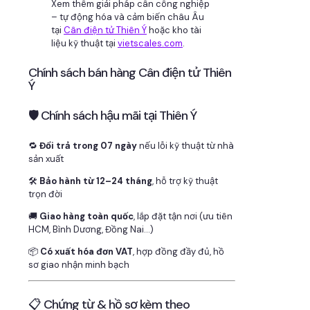
Xem thêm giải pháp cân công nghiệp
– tự động hóa và cảm biến châu Âu
tại
Cân điện tử Thiên Ý
hoặc kho tài
liệu kỹ thuật tại
vietscales.com
.
Chính sách bán hàng Cân điện tử Thiên
Ý
🛡 Chính sách hậu mãi tại Thiên Ý
🔁
Đổi trả trong 07 ngày
nếu lỗi kỹ thuật từ nhà
sản xuất
🛠
Bảo hành từ 12–24 tháng
, hỗ trợ kỹ thuật
trọn đời
🚚
Giao hàng toàn quốc
, lắp đặt tận nơi (ưu tiên
HCM, Bình Dương, Đồng Nai…)
📦
Có xuất hóa đơn VAT
, hợp đồng đầy đủ, hồ
sơ giao nhận minh bạch
📋 Chứng từ & hồ sơ kèm theo