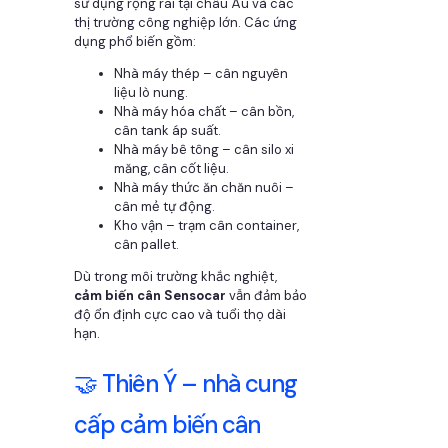
sử dụng rộng rãi tại châu Âu và các
thị trường công nghiệp lớn. Các ứng
dụng phổ biến gồm:
Nhà máy thép – cân nguyên
liệu lò nung.
Nhà máy hóa chất – cân bồn,
cân tank áp suất.
Nhà máy bê tông – cân silo xi
măng, cân cốt liệu.
Nhà máy thức ăn chăn nuôi –
cân mẻ tự động.
Kho vận – trạm cân container,
cân pallet.
Dù trong môi trường khắc nghiệt,
cảm biến cân Sensocar
vẫn đảm bảo
độ ổn định cực cao và tuổi thọ dài
hạn.
🤝 Thiên Ý – nhà cung
cấp cảm biến cân