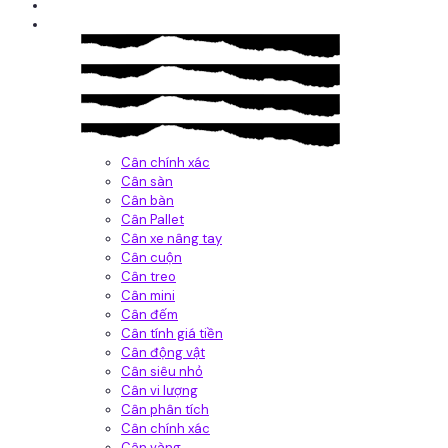
Giới thiệu
Sản Phẩm
Cân chính xác
Cân sàn
Cân bàn
Cân Pallet
Cân xe nâng tay
Cân cuộn
Cân treo
Cân mini
Cân đếm
Cân tính giá tiền
Cân động vật
Cân siêu nhỏ
Cân vi lượng
Cân phân tích
Cân chính xác
Cân vàng