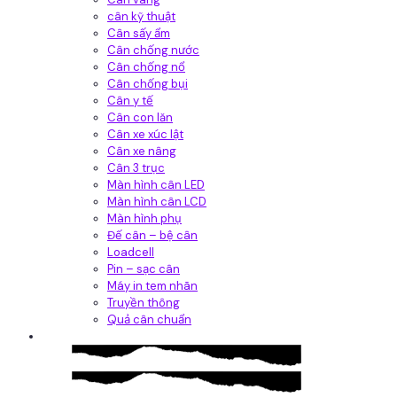
cân kỹ thuật
Cân sấy ẩm
Cân chống nước
Cân chống nổ
Cân chống bụi
Cân y tế
Cân con lăn
Cân xe xúc lật
Cân xe nâng
Cân 3 trục
Màn hình cân LED
Màn hình cân LCD
Màn hình phụ
Đế cân – bệ cân
Loadcell
Pin – sạc cân
Máy in tem nhãn
Truyền thông
Quả cân chuẩn
Hệ thống