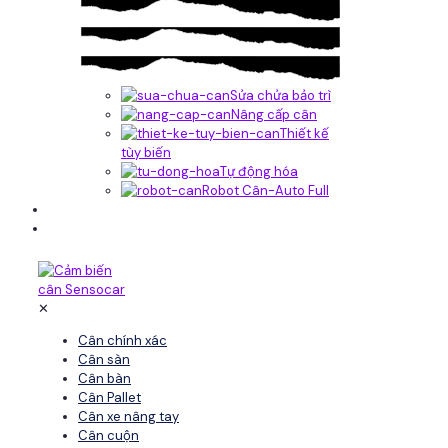
Sửa chửa bảo trì
Nâng cấp cân
Thiết kế
tùy biến
Tự động hóa
Robot Cân-Auto Full
Tin tức
Liên hệ
✕
Cân chính xác
Cân sàn
Cân bàn
Cân Pallet
Cân xe nâng tay
Cân cuộn