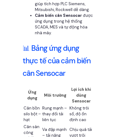
giúp tích hợp PLC Siemens,
Mitsubishi, Rockwell dễ dàng.
Cảm biến cân Sensocar
được
ứng dụng trong hệ thống
SCADA, MES và tự động hóa
nhà máy.
📊 Bảng ứng dụng
thực tế của cảm biến
cân Sensocar
Lợi ích khi
Ứng
Môi trường
dùng
dụng
Sensocar
Cân bồn
Rung mạnh –
Không trôi
silo bột –
thay đổi tải
số, độ ổn
hạt
liên tục
định cao
Cân sàn
Va đập mạnh
Chịu quá tải
công
– tải nặng
vượt trội