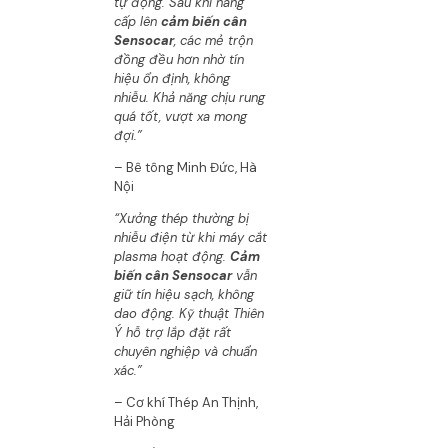
tự động. Sau khi nâng
cấp lên
cảm biến cân
Sensocar
, các mẻ trộn
đồng đều hơn nhờ tín
hiệu ổn định, không
nhiễu. Khả năng chịu rung
quá tốt, vượt xa mong
đợi.”
– Bê tông Minh Đức, Hà
Nội
“Xưởng thép thường bị
nhiễu điện từ khi máy cắt
plasma hoạt động.
Cảm
biến cân Sensocar
vẫn
giữ tín hiệu sạch, không
dao động. Kỹ thuật Thiên
Ý hỗ trợ lắp đặt rất
chuyên nghiệp và chuẩn
xác.”
– Cơ khí Thép An Thịnh,
Hải Phòng