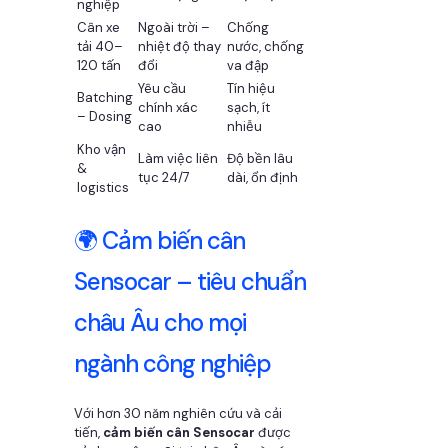
nghiệp
Cân xe
Ngoài trời –
Chống
tải 40–
nhiệt độ thay
nước, chống
120 tấn
đổi
va đập
Yêu cầu
Tín hiệu
Batching
chính xác
sạch, ít
– Dosing
cao
nhiễu
Kho vận
Làm việc liên
Độ bền lâu
&
tục 24/7
dài, ổn định
logistics
🌍 Cảm biến cân
Sensocar – tiêu chuẩn
châu Âu cho mọi
ngành công nghiệp
Với hơn 30 năm nghiên cứu và cải
tiến,
cảm biến cân Sensocar
được