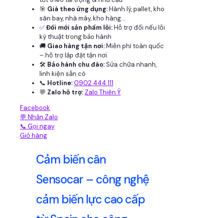
🎯
Giá theo ứng dụng:
Hành lý, pallet, kho
sân bay, nhà máy, kho hàng...
✅
Đổi mới sản phẩm lỗi:
Hỗ trợ đổi nếu lỗi
kỹ thuật trong bảo hành
🚚
Giao hàng tận nơi:
Miễn phí toàn quốc
– hỗ trợ lắp đặt tận nơi
🛠
Bảo hành chu đáo:
Sửa chữa nhanh,
linh kiện sẵn có
📞
Hotline:
0902 444 111
💬
Zalo hỗ trợ:
Zalo Thiên Ý
Facebook
💬 Nhắn Zalo
📞 Gọi ngay
Giỏ hàng
Cảm biến cân
Sensocar – công nghệ
cảm biến lực cao cấp