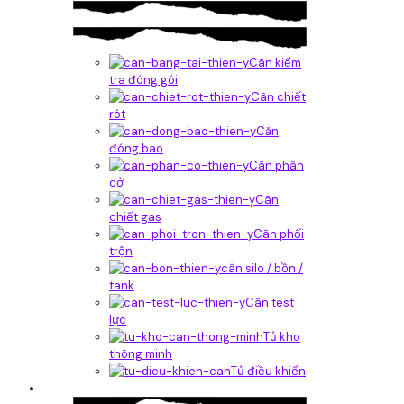
Cân kiểm
tra đóng gói
Cân chiết
rót
Căn
đóng bao
Cân phân
cở
Cân
chiết gas
Cân phối
trộn
cân silo / bồn /
tank
Cân test
lực
Tủ kho
thông minh
Tủ điều khiển
Phần mềm