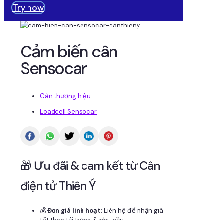
Try now
Cảm biến cân
Sensocar
Cân thương hiệu
Loadcell Sensocar
🎁 Ưu đãi & cam kết từ Cân
điện tử Thiên Ý
💰
Đơn giá linh hoạt:
Liên hệ để nhận giá
tốt theo tải trọng & nhu cầu