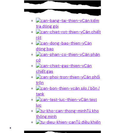
Cân kiểm
tra đóng gói
Cân chiết
rót
Căn
đóng bao
Cân phân
cở
Cân
chiết gas
Cân phối
trộn
cân silo / bồn /
tank
Cân test
lực
Tủ kho
thông minh
Tủ điều khiển
Phần mềm