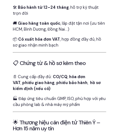
🛠
Bảo hành từ 12–24 tháng
, hỗ trợ kỹ thuật
trọn đời
🚚
Giao hàng toàn quốc
, lắp đặt tận nơi (ưu tiên
HCM, Bình Dương, Đồng Nai…)
📦
Có xuất hóa đơn VAT
, hợp đồng đầy đủ, hồ
sơ giao nhận minh bạch
📋 Chứng từ & hồ sơ kèm theo
📄 Cung cấp đầy đủ:
CO/CQ
,
hóa đơn
VAT
,
phiếu giao hàng, phiếu bảo hành
,
hồ sơ
kiểm định (nếu có)
🏭 Đáp ứng tiêu chuẩn GMP, ISO, phù hợp với yêu
cầu phòng lab & nhà máy mỹ phẩm
🌟 Thương hiệu cân điện tử Thiên Ý –
Hơn 15 năm uy tín