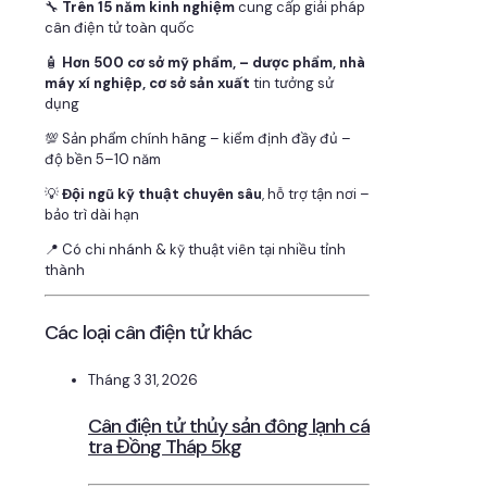
🔧
Trên 15 năm kinh nghiệm
cung cấp giải pháp
cân điện tử toàn quốc
🧴
Hơn 500 cơ sở mỹ phẩm, – dược phẩm, nhà
máy xí nghiệp, cơ sở sản xuất
tin tưởng sử
dụng
💯 Sản phẩm chính hãng – kiểm định đầy đủ –
độ bền 5–10 năm
💡
Đội ngũ kỹ thuật chuyên sâu
, hỗ trợ tận nơi –
bảo trì dài hạn
📍 Có chi nhánh & kỹ thuật viên tại nhiều tỉnh
thành
Các loại cân điện tử khác
Tháng 3 31, 2026
Cân điện tử thủy sản đông lạnh cá
tra Đồng Tháp 5kg