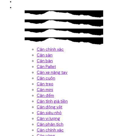
Giới thiệu
Sản Phẩm
Cân chính xác
Cân sàn
Cân bàn
Cân Pallet
Cân xe nâng tay
Cân cuộn
Cân treo
Cân mini
Cân đếm
Cân tính giá tiền
Cân động vật
Cân siêu nhỏ
Cân vi lượng
Cân phân tích
Cân chính xác
Cân vàng