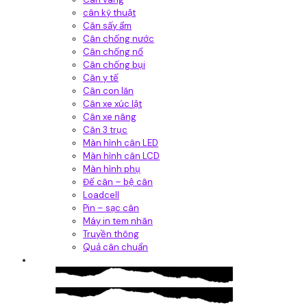
cân kỹ thuật
Cân sấy ẩm
Cân chống nước
Cân chống nổ
Cân chống bụi
Cân y tế
Cân con lăn
Cân xe xúc lật
Cân xe nâng
Cân 3 trục
Màn hình cân LED
Màn hình cân LCD
Màn hình phụ
Đế cân – bệ cân
Loadcell
Pin – sạc cân
Máy in tem nhãn
Truyền thông
Quả cân chuẩn
Hệ thống