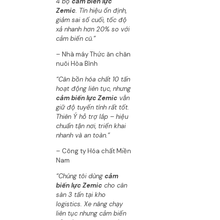
4 bộ
cảm biến lực
Zemic
. Tín hiệu ổn định,
giảm sai số cuối, tốc độ
xả nhanh hơn 20% so với
cảm biến cũ.”
– Nhà máy Thức ăn chăn
nuôi Hòa Bình
“Cân bồn hóa chất 10 tấn
hoạt động liên tục, nhưng
cảm biến lực Zemic
vẫn
giữ độ tuyến tính rất tốt.
Thiên Ý hỗ trợ lắp – hiệu
chuẩn tận nơi, triển khai
nhanh và an toàn.”
– Công ty Hóa chất Miền
Nam
“Chúng tôi dùng
cảm
biến lực Zemic
cho cân
sàn 3 tấn tại kho
logistics. Xe nâng chạy
liên tục nhưng cảm biến