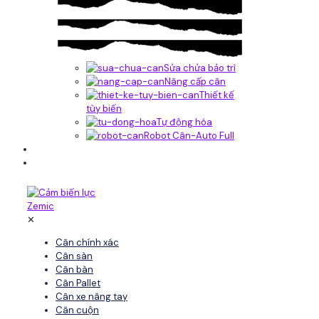
Sửa chửa bảo trì
Nâng cấp cân
Thiết kế
tùy biến
Tự động hóa
Robot Cân-Auto Full
Tin tức
Liên hệ
✕
Cân chính xác
Cân sàn
Cân bàn
Cân Pallet
Cân xe nâng tay
Cân cuộn