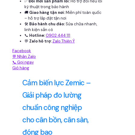
✅
Đổi mới sản phẩm lỗi:
Hỗ trợ đổi nếu lỗi
kỹ thuật trong bảo hành
🚚
Giao hàng tận nơi:
Miễn phí toàn quốc
– hỗ trợ lắp đặt tận nơi
🛠
Bảo hành chu đáo:
Sửa chữa nhanh,
linh kiện sẵn có
📞
Hotline:
0902 444 111
💬
Zalo hỗ trợ:
Zalo Thiên Ý
Facebook
💬 Nhắn Zalo
📞 Gọi ngay
Giỏ hàng
Cảm biến lực Zemic –
Giải pháp đo lường
chuẩn công nghiệp
cho cân bồn, cân sàn,
đóng bao