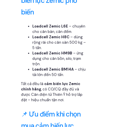
biến lực Zemic phổ
biến
Loadcell Zemic L6E
– chuyên
cho cân bàn, cân đếm.
Loadcell Zemic H8C
– dùng
rộng rãi cho cân sàn 500 kg –
5 tấn.
Loadcell Zemic HM9B
– ứng
dụng cho cân bồn, silo, trạm
trộn.
Loadcell Zemic BM14A
– chịu
tải lớn đến 50 tấn.
Tất cả đều là
cảm biến lực Zemic
chính hãng
, có CO/CQ đầy đủ và
được Cân điện tử Thiên Ý hỗ trợ lắp
đặt – hiệu chuẩn tận nơi.
📌 Ưu điểm khi chọn
mua cảm biến lực