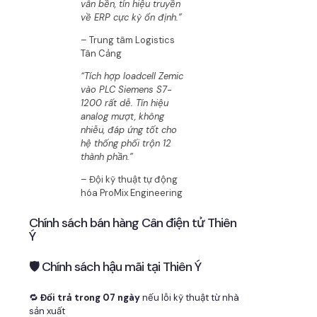
vẫn bền, tín hiệu truyền
về ERP cực kỳ ổn định.”
– Trung tâm Logistics
Tân Cảng
“Tích hợp loadcell Zemic
vào PLC Siemens S7-
1200 rất dễ. Tín hiệu
analog mượt, không
nhiễu, đáp ứng tốt cho
hệ thống phối trộn 12
thành phần.”
– Đội kỹ thuật tự động
hóa ProMix Engineering
Chính sách bán hàng Cân điện tử Thiên
Ý
🛡 Chính sách hậu mãi tại Thiên Ý
🔁
Đổi trả trong 07 ngày
nếu lỗi kỹ thuật từ nhà
sản xuất