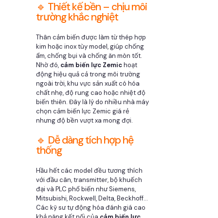
🔹 Thiết kế bền – chịu môi
trường khắc nghiệt
Thân cảm biến được làm từ thép hợp
kim hoặc inox tùy model, giúp chống
ẩm, chống bụi và chống ăn mòn tốt.
Nhờ đó,
cảm biến lực Zemic
hoạt
động hiệu quả cả trong môi trường
ngoài trời, khu vực sản xuất có hóa
chất nhẹ, độ rung cao hoặc nhiệt độ
biến thiên. Đây là lý do nhiều nhà máy
chọn cảm biến lực Zemic giá rẻ
nhưng độ bền vượt xa mong đợi.
🔹 Dễ dàng tích hợp hệ
thống
Hầu hết các model đều tương thích
với đầu cân, transmitter, bộ khuếch
đại và PLC phổ biến như Siemens,
Mitsubishi, Rockwell, Delta, Beckhoff…
Các kỹ sư tự động hóa đánh giá cao
khả năng kết nối của
cảm biến lực