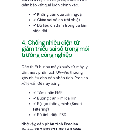
đảm bảo kết quả luôn chính xác.
✔ Không cần quả cân ngoại
✔ Giảm sai số do trôi nhiệt
✔ Dữ liệu ổn định trong ca làm
việc dài
4. Chống nhiễu điện từ –
giảm thiểu sai số trong môi
trường công nghiệp
Các thiết bị như máy khuấy từ, máy ly
tâm, máy phân tích UV–Vis thường
gây nhiễu cho cân phân tích. Precisa
xử lý vấn đề này bằng:
✔ Tấm chắn EMF
✔ Buồng cân kim loại kín
✔ Bộ lọc thông minh (Smart
Filtering)
✔ Bù tĩnh điện ESD
Nhờ vậy,
cân phân tích Precisa
Series 360 RS232 USB LAN WiFi