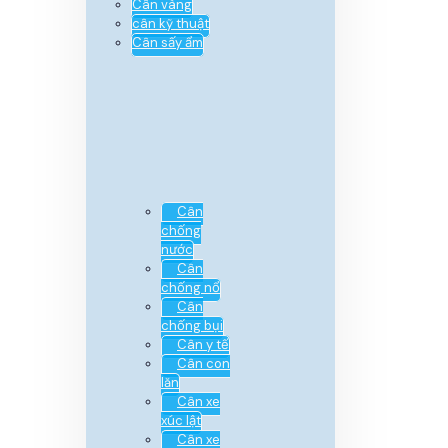
Cân vàng
cân kỹ thuật
Cân sấy ẩm
Cân
chống
nước
Cân
chống nổ
Cân
chống bụi
Cân y tế
Cân con
lăn
Cân xe
xúc lật
Cân xe