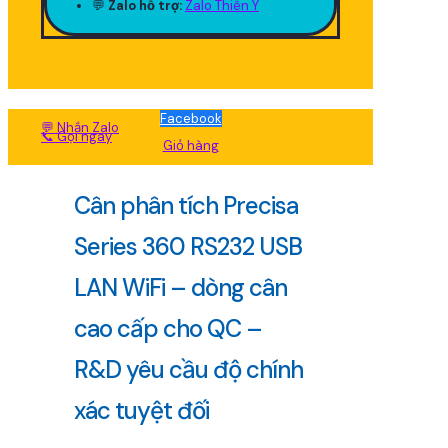
💬
Zalo hỗ trợ:
Zalo Thiên Ý
Facebook
💬 Nhắn Zalo
📞 Gọi ngay
Giỏ hàng
Cân phân tích Precisa
Series 360 RS232 USB
LAN WiFi – dòng cân
cao cấp cho QC –
R&D yêu cầu độ chính
xác tuyệt đối