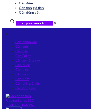
Cân đếm
Cân tính giá tiền
Cân động vật
✕
✕
Cân chính xác
Cân sàn
Cân bàn
Cân Pallet
Cân xe nâng tay
Cân cuộn
Cân treo
Cân mini
Cân đếm
Cân tính giá tiền
Cân động vật