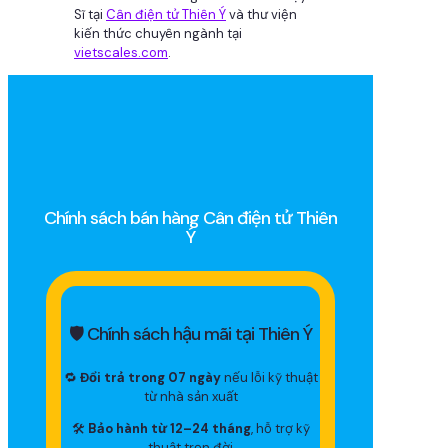
Sĩ tại
Cân điện tử Thiên Ý
và thư viện
kiến thức chuyên ngành tại
vietscales.com
.
Chính sách bán hàng Cân điện tử Thiên
Ý
🛡 Chính sách hậu mãi tại Thiên Ý
🔁
Đổi trả trong 07 ngày
nếu lỗi kỹ thuật
từ nhà sản xuất
🛠
Bảo hành từ 12–24 tháng
, hỗ trợ kỹ
thuật trọn đời