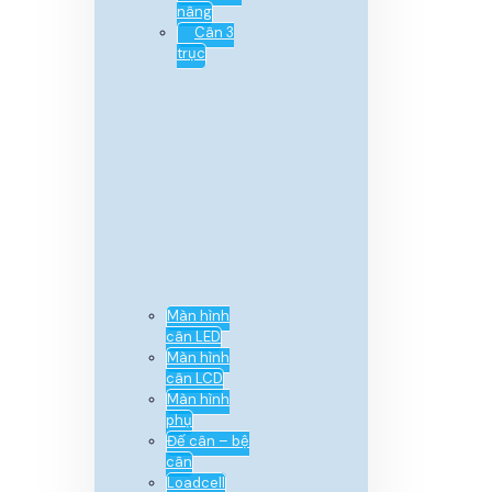
nâng
Cân 3
trục
Màn hình
cân LED
Màn hình
cân LCD
Màn hình
phụ
Đế cân – bệ
cân
Loadcell