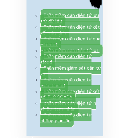
Phần mềm cân điện tử lưu
trữ dữ liệu
Phần mềm cân điện tử kết
nối máy tính
Phần mềm cân điện tử qua
internet
Phần mềm cân điện tử IoT
Phần mềm cân điện tử
cloud
Phần mềm giám sát cân từ
xa
Phần mềm cân điện tử
web-based
Phần mềm cân điện tử kết
nối PLC SCADA
phần mềm cân điện tử in
phiếu-tem-nhãn
Phần mềm cân điện tử
chống gian lận