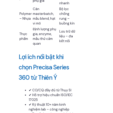
phụ gia
nhanh
Cân
Bộ lọc
Polymer
masterbatch,
chống
– Nhựa
mẫu blend, hạt
rung –
vi mô
buồng kín
Định lượng phụ
Lưu trữ dữ
Thực
gia, enzyme,
liệu – đa
phẩm
mẫu thử cảm
kết nối
quan
Lợi ích nổi bật khi
chọn Precisa Series
360 từ Thiên Ý
✔ CO/CQ đầy đủ từ Thụy Sĩ
✔ Hỗ trợ hiệu chuẩn ISO/IEC
17025
✔ Kỹ thuật 10+ năm kinh
nghiệm lab – công nghiệp