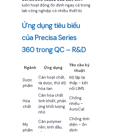
luôn hoạt động ổn định ngay cả trong
lab công nghiệp có nhiều thiết bị.
Ứng dụng tiêu biểu
của Precisa Series
360 trong QC – R&D
Yêu cầu kỹ
Ngành
Ứng dụng
thuật
Cân hoạt chất,
Độ lặp lại
Dược
tá dược, thử độ
thấp – kết
phẩm
hòa tan
nối LIMS
Cân hóa chất
Chống
Hóa
tinh khiết, phản
nhiễu –
chất
ứng khối lượng
AutoCal
nhỏ
Chống tĩnh
Cân polymer
Mỹ
điện – ổn
nền, tinh dầu,
phẩm
định