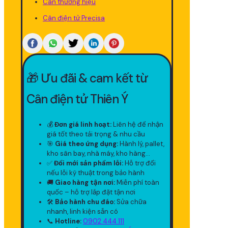
Cân thương hiệu
Cân điện tử Precisa
🎁 Ưu đãi & cam kết từ
Cân điện tử Thiên Ý
💰
Đơn giá linh hoạt:
Liên hệ để nhận
giá tốt theo tải trọng & nhu cầu
🎯
Giá theo ứng dụng:
Hành lý, pallet,
kho sân bay, nhà máy, kho hàng...
✅
Đổi mới sản phẩm lỗi:
Hỗ trợ đổi
nếu lỗi kỹ thuật trong bảo hành
🚚
Giao hàng tận nơi:
Miễn phí toàn
quốc – hỗ trợ lắp đặt tận nơi
🛠
Bảo hành chu đáo:
Sửa chữa
nhanh, linh kiện sẵn có
📞
Hotline:
0902 444 111