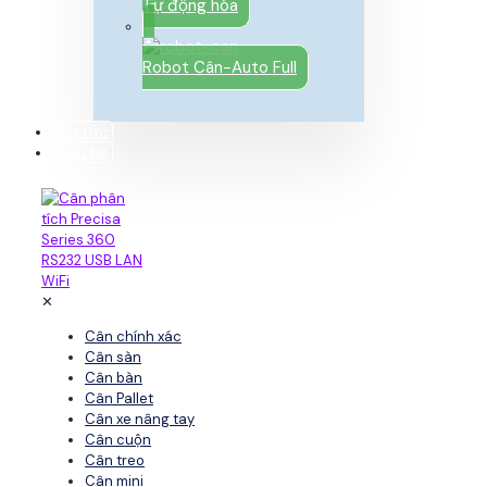
Tự động hóa
Robot Cân-Auto Full
Tin tức
Liên hệ
✕
Cân chính xác
Cân sàn
Cân bàn
Cân Pallet
Cân xe nâng tay
Cân cuộn
Cân treo
Cân mini