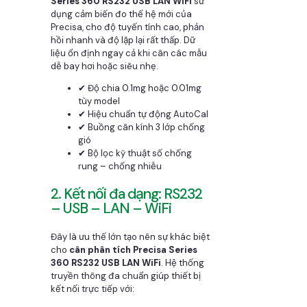
Series 360 RS232 USB LAN WiFi
sử
dụng cảm biến đo thế hệ mới của
Precisa, cho độ tuyến tính cao, phản
hồi nhanh và độ lặp lại rất thấp. Dữ
liệu ổn định ngay cả khi cân các mẫu
dễ bay hơi hoặc siêu nhẹ.
✔ Độ chia 0.1mg hoặc 0.01mg
tùy model
✔ Hiệu chuẩn tự động AutoCal
✔ Buồng cân kính 3 lớp chống
gió
✔ Bộ lọc kỹ thuật số chống
rung – chống nhiễu
2. Kết nối đa dạng: RS232
– USB – LAN – WiFi
Đây là ưu thế lớn tạo nên sự khác biệt
cho
cân phân tích Precisa Series
360 RS232 USB LAN WiFi
. Hệ thống
truyền thông đa chuẩn giúp thiết bị
kết nối trực tiếp với: