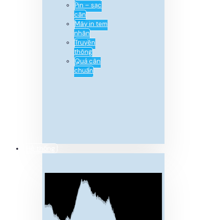
Pin – sạc
cân
Máy in tem
nhãn
Truyền
thông
Quả cân
chuẩn
Hệ thống