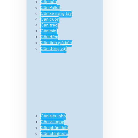
Cân bàn
Cân Pallet
Cân xe nâng tay
Cân cuộn
Cân treo
Cân mini
Cân đếm
Cân tính giá tiền
Cân động vật
Cân siêu nhỏ
Cân vi lượng
Cân phân tích
Cân chính xác