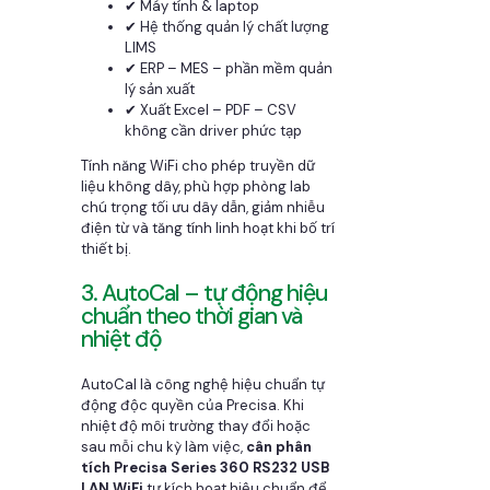
✔ Máy tính & laptop
✔ Hệ thống quản lý chất lượng
LIMS
✔ ERP – MES – phần mềm quản
lý sản xuất
✔ Xuất Excel – PDF – CSV
không cần driver phức tạp
Tính năng WiFi cho phép truyền dữ
liệu không dây, phù hợp phòng lab
chú trọng tối ưu dây dẫn, giảm nhiễu
điện từ và tăng tính linh hoạt khi bố trí
thiết bị.
3. AutoCal – tự động hiệu
chuẩn theo thời gian và
nhiệt độ
AutoCal là công nghệ hiệu chuẩn tự
động độc quyền của Precisa. Khi
nhiệt độ môi trường thay đổi hoặc
sau mỗi chu kỳ làm việc,
cân phân
tích Precisa Series 360 RS232 USB
LAN WiFi
tự kích hoạt hiệu chuẩn để