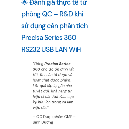
🌟 Đánh giá thực tế từ
phòng QC – R&D khi
sử dụng cân phân tích
Precisa Series 360
RS232 USB LAN WiFi
“Dòng
Precisa Series
360
cho độ ổn định rất
tốt. Khi cân tá dược và
hoạt chất dược phẩm,
kết quả lặp lại gần như
tuyệt đối. Khả năng tự
hiệu chuẩn AutoCal cực
kỳ hữu ích trong ca làm
việc dài.”
– QC Dược phẩm GMP –
Bình Dương