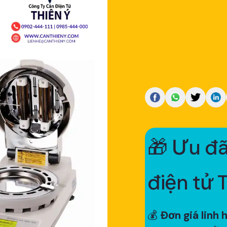
🎁 Ưu đã
điện tử 
💰
Đơn giá linh 