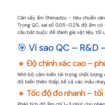
Cân sấy ẩm Shimadzu – tiêu chuẩn vàn
Trong QC, sai số 0.05–0.2% độ ẩm có th
cầu bắt buộc để đánh giá vật liệu, tối
🎯 Vì sao QC – R&D 
🔸 Độ chính xác cao – ph
Nhờ bộ cảm biến tải trọng chất lượng
độ biến thiên thấp, kể cả các mẫu nhạy
🔸 Tốc độ đo nhanh – tối
Phân tích độ ẩm chỉ 1–3 phút cho phép