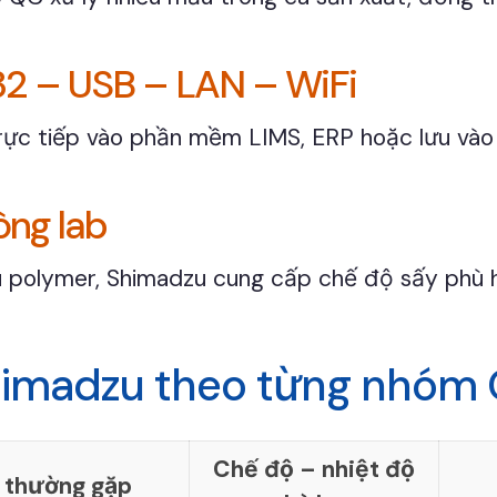
32 – USB – LAN – WiFi
 trực tiếp vào phần mềm LIMS, ERP hoặc lưu và
òng lab
 polymer, Shimadzu cung cấp chế độ sấy phù h
himadzu theo từng nhóm
Chế độ – nhiệt độ
 thường gặp