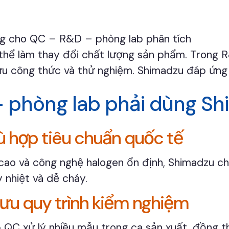
g cho QC – R&D – phòng lab phân tích
ể làm thay đổi chất lượng sản phẩm. Trong R&D
 ưu công thức và thử nghiệm. Shimadzu đáp ứng 
– phòng lab phải dùng S
ù hợp tiêu chuẩn quốc tế
 cao và công nghệ halogen ổn định, Shimadzu 
 nhiệt và dễ cháy.
 ưu quy trình kiểm nghiệm
 QC xử lý nhiều mẫu trong ca sản xuất, đồng t