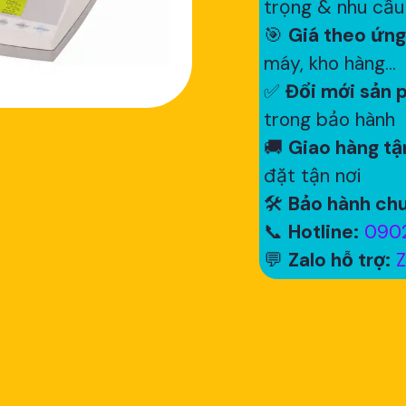
trọng & nhu cầu
🎯
Giá theo ứng
máy, kho hàng...
✅
Đổi mới sản p
trong bảo hành
🚚
Giao hàng tận
đặt tận nơi
🛠
Bảo hành chu
📞
Hotline:
0902
💬
Zalo hỗ trợ:
Z