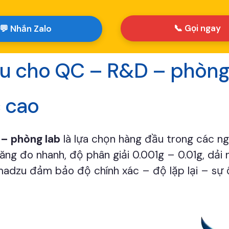
📞 Gọi ngay
💬 Nhắn Zalo
 cho QC – R&D – phòng 
c cao
– phòng lab
là lựa chọn hàng đầu trong các n
 năng đo nhanh, độ phân giải 0.001g – 0.01g, d
madzu đảm bảo độ chính xác – độ lặp lại – sự 