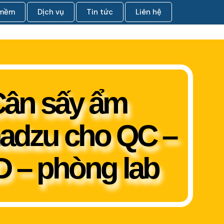
 mềm
Dịch vụ
Tin tức
Liên hệ
ân sấy ẩm
adzu cho QC –
 – phòng lab