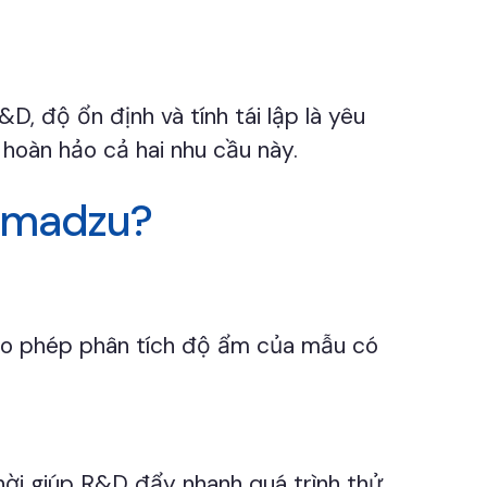
, độ ổn định và tính tái lập là yêu
hoàn hảo cả hai nhu cầu này.
himadzu?
cho phép phân tích độ ẩm của mẫu có
hời giúp R&D đẩy nhanh quá trình thử